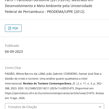
Desenvolvimento e Meio Ambiente pela Universidade
Federal de Pernambuco - PRODEMA/UFPE (2012).
PDF
Publicado
04-09-2023
Como Citar
PAIXÃO, Wilma Barros da; LIMA, João Gabriel; CORDEIRO, Itamar José Dias e.
Gestão de crises e turismo: Uma análise quanti-qualitativa a nível
internacional.
Revista de Turismo Contemporâneo
,
[S. l.]
, v. 11, n. 3, p. 362–
388, 2023. DOI: 10.21680/2357-8211.2023v11n3ID31473. Disponível em:
https://periodicos.ufrn.br/turismocontemporaneo/article/view/31473. Acesso
em: 9 ago. 2026.
Fomatos de Citação