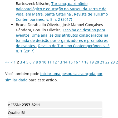
Bartoszeck Nitsche,
Turismo, patrimônio
paleontológico e educação no Museu da Terra e da
Vida, em Mafra, Santa Catarina
,
Revista de Turismo
Contemporâneo: v. 5 n. 2 (2017)
Bruna Dorabiallo Oliveira, José Manoel Gonçalves
Gândara, Braulio Oliveira,
Escolha de destino para
eventos: Uma análise dos atributos considerados na
tomada de decisão por organizadores e promotores
de eventos
,
Revista de Turismo Contemporâneo: v. 5
n. 1 (2017)
<<
<
1
2
3
4
5
6
7
8
9
10
11
12
13
14
15
16
17
18
19
20
21
22
23
2
Você também pode
iniciar uma pesquisa avançada por
similaridade
para este artigo.
e-ISSN:
2357-8211
Qualis:
B1