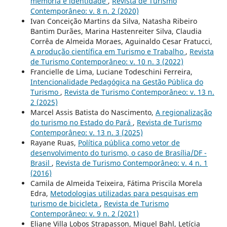
memória e identidade
,
Revista de Turismo
Contemporâneo: v. 8 n. 2 (2020)
Ivan Conceição Martins da Silva, Natasha Ribeiro
Bantim Durães, Marina Hastenreiter Silva, Claudia
Corrêa de Almeida Moraes, Aguinaldo Cesar Fratucci,
A produção científica em Turismo e Trabalho
,
Revista
de Turismo Contemporâneo: v. 10 n. 3 (2022)
Francielle de Lima, Luciane Todeschini Ferreira,
Intencionalidade Pedagógica na Gestão Pública do
Turismo
,
Revista de Turismo Contemporâneo: v. 13 n.
2 (2025)
Marcel Assis Batista do Nascimento,
A regionalização
do turismo no Estado do Pará
,
Revista de Turismo
Contemporâneo: v. 13 n. 3 (2025)
Rayane Ruas,
Política pública como vetor de
desenvolvimento do turismo, o caso de Brasília/DF -
Brasil
,
Revista de Turismo Contemporâneo: v. 4 n. 1
(2016)
Camila de Almeida Teixeira, Fátima Priscila Morela
Edra,
Metodologias utilizadas para pesquisas em
turismo de bicicleta
,
Revista de Turismo
Contemporâneo: v. 9 n. 2 (2021)
Eliane Villa Lobos Strapasson, Miguel Bahl, Letícia