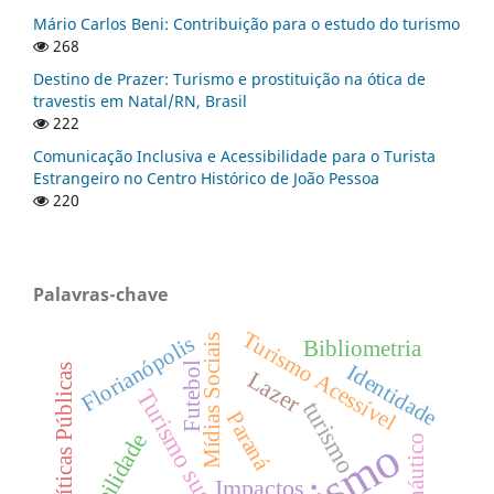
Mário Carlos Beni: Contribuição para o estudo do turismo
268
Destino de Prazer: Turismo e prostituição na ótica de
travestis em Natal/RN, Brasil
222
Comunicação Inclusiva e Acessibilidade para o Turista
Estrangeiro no Centro Histórico de João Pessoa
220
Palavras-chave
Turismo Acessível
Mídias Sociais
Florianópolis
Bibliometria
Futebol
Identidade
Políticas Públicas
Lazer
Turismo sustentável
turismo
Paraná
Impactos