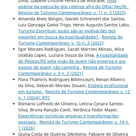
Lima, Izabelle Cristine Pereira de Andrade,
Uma
análise da execução dos roteiros afro do Olha! Recife
,
Revista de Turismo Contemporâneo: v. 11 n. 3 (2023)
Amanda Alves Borges, Ivaneli Schreinert dos Santos,
Luiz Gonzaga Godoi Trigo, Heros Augusto Santos Lobo,
Turismo Espiritual: quais são as motivações dos
viajantes em busca da espiritualidade?
,
Revista de
Turismo Contemporâneo: v. 10 n. 3 (2022)
Igor Moraes Rodrigues, Sarah Marroni Minasi, Alice
Islabão Lopes, Luziara Souza da Silva,
A hospitalidade
de Pelotas/RS pela visão de quem não enxerga e aos
passos de quem não caminha
,
Revista de Turismo
Contemporâneo: v. 9 n. 2 (2021)
Flora Thamiris Rodrigues Bittencourt, Renan Ribeiro
da Silva, Deborah Moraes Zouain,
Estágio profissional
em turismo
,
Revista de Turismo Contemporâneo: v. 12
n. 1 (2024): RTC
Romário Loffredo de Oliveira, Leticia Cynara Santos-
Silva, Bruna Ranção Conti, Verônica Feder Mayer,
Experiências turísticas veganas e transformações
pessoais
,
Revista de Turismo Contemporâneo: v. 14 n.
1 (2026)
Giulia Costa de Queiroz DAntonio, Fabiane de Oliveira