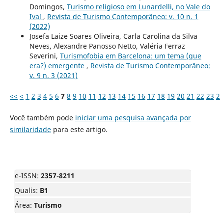
Domingos,
Turismo religioso em Lunardelli, no Vale do
Ivaí
,
Revista de Turismo Contemporâneo: v. 10 n. 1
(2022)
Josefa Laize Soares Oliveira, Carla Carolina da Silva
Neves, Alexandre Panosso Netto, Valéria Ferraz
Severini,
Turismofobia em Barcelona: um tema (que
era?) emergente
,
Revista de Turismo Contemporâneo:
v. 9 n. 3 (2021)
<<
<
1
2
3
4
5
6
7
8
9
10
11
12
13
14
15
16
17
18
19
20
21
22
23
2
Você também pode
iniciar uma pesquisa avançada por
similaridade
para este artigo.
e-ISSN:
2357-8211
Qualis:
B1
Área:
Turismo