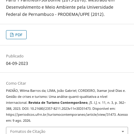
Desenvolvimento e Meio Ambiente pela Universidade
Federal de Pernambuco - PRODEMA/UFPE (2012).
PDF
Publicado
04-09-2023
Como Citar
PAIXÃO, Wilma Barros da; LIMA, João Gabriel; CORDEIRO, Itamar José Dias e.
Gestão de crises e turismo: Uma análise quanti-qualitativa a nível
internacional.
Revista de Turismo Contemporâneo
,
[S. l.]
, v. 11, n. 3, p. 362–
388, 2023. DOI: 10.21680/2357-8211.2023v11n3ID31473. Disponível em:
https://periodicos.ufrn.br/turismocontemporaneo/article/view/31473. Acesso
em: 9 ago. 2026.
Fomatos de Citação