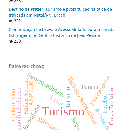
268
Destino de Prazer: Turismo e prostituição na ótica de
travestis em Natal/RN, Brasil
222
Comunicação Inclusiva e Acessibilidade para o Turista
Estrangeiro no Centro Histórico de João Pessoa
220
Palavras-chave
Sustentabilidade
Florianópolis
Turismo sustentável
Mídias Sociais
ANPTUR
Paraná
Guias Turísticos
turismo
Turismo futebolístico
Cicloturismo
Lazer
Futebol
Ecoturismo
Turismo
Restaurantes
Bibliometria
Impactos