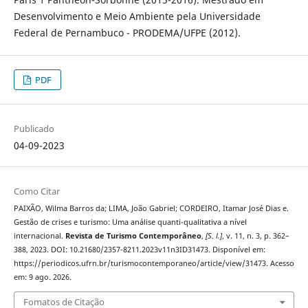
Desenvolvimento e Meio Ambiente pela Universidade
Federal de Pernambuco - PRODEMA/UFPE (2012).
PDF
Publicado
04-09-2023
Como Citar
PAIXÃO, Wilma Barros da; LIMA, João Gabriel; CORDEIRO, Itamar José Dias e.
Gestão de crises e turismo: Uma análise quanti-qualitativa a nível
internacional.
Revista de Turismo Contemporâneo
,
[S. l.]
, v. 11, n. 3, p. 362–
388, 2023. DOI: 10.21680/2357-8211.2023v11n3ID31473. Disponível em:
https://periodicos.ufrn.br/turismocontemporaneo/article/view/31473. Acesso
em: 9 ago. 2026.
Fomatos de Citação