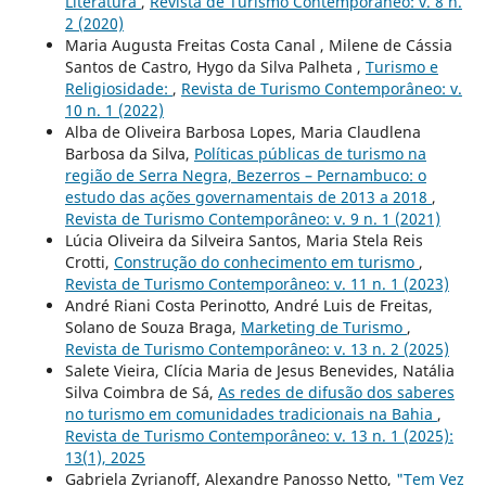
Literatura
,
Revista de Turismo Contemporâneo: v. 8 n.
2 (2020)
Maria Augusta Freitas Costa Canal , Milene de Cássia
Santos de Castro, Hygo da Silva Palheta ,
Turismo e
Religiosidade:
,
Revista de Turismo Contemporâneo: v.
10 n. 1 (2022)
Alba de Oliveira Barbosa Lopes, Maria Claudlena
Barbosa da Silva,
Políticas públicas de turismo na
região de Serra Negra, Bezerros – Pernambuco: o
estudo das ações governamentais de 2013 a 2018
,
Revista de Turismo Contemporâneo: v. 9 n. 1 (2021)
Lúcia Oliveira da Silveira Santos, Maria Stela Reis
Crotti,
Construção do conhecimento em turismo
,
Revista de Turismo Contemporâneo: v. 11 n. 1 (2023)
André Riani Costa Perinotto, André Luis de Freitas,
Solano de Souza Braga,
Marketing de Turismo
,
Revista de Turismo Contemporâneo: v. 13 n. 2 (2025)
Salete Vieira, Clícia Maria de Jesus Benevides, Natália
Silva Coimbra de Sá,
As redes de difusão dos saberes
no turismo em comunidades tradicionais na Bahia
,
Revista de Turismo Contemporâneo: v. 13 n. 1 (2025):
13(1), 2025
Gabriela Zyrianoff, Alexandre Panosso Netto,
"Tem Vez