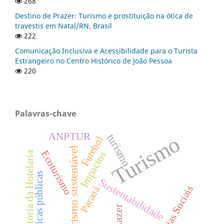
268
Destino de Prazer: Turismo e prostituição na ótica de
travestis em Natal/RN, Brasil
222
Comunicação Inclusiva e Acessibilidade para o Turista
Estrangeiro no Centro Histórico de João Pessoa
220
Palavras-chave
ANPTUR
turismo
Turismo
Futebol
Turismo sustentável
Ecoturismo
Impactos
História da Hotelaria
Políticas públicas
Sustentabilidade
Paraná
Mídias Sociais
Lazer