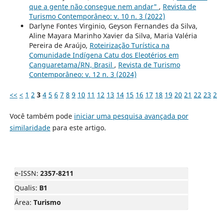
que a gente não consegue nem andar"
,
Revista de
Turismo Contemporâneo: v. 10 n. 3 (2022)
Darlyne Fontes Virginio, Geyson Fernandes da Silva,
Aline Mayara Marinho Xavier da Silva, Maria Valéria
Pereira de Araújo,
Roteirização Turística na
Comunidade Indígena Catu dos Eleotérios em
Canguaretama/RN, Brasil
,
Revista de Turismo
Contemporâneo: v. 12 n. 3 (2024)
<<
<
1
2
3
4
5
6
7
8
9
10
11
12
13
14
15
16
17
18
19
20
21
22
23
2
Você também pode
iniciar uma pesquisa avançada por
similaridade
para este artigo.
e-ISSN:
2357-8211
Qualis:
B1
Área:
Turismo