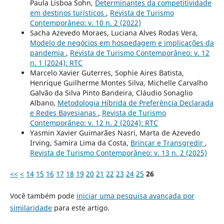
Paula Lisboa Sohn,
Determinantes da competitividade
em destinos turísticos
,
Revista de Turismo
Contemporâneo: v. 10 n. 2 (2022)
Sacha Azevedo Moraes, Luciana Alves Rodas Vera,
Modelo de negócios em hospedagem e implicações da
pandemia
,
Revista de Turismo Contemporâneo: v. 12
n. 1 (2024): RTC
Marcelo Xavier Guterres, Sophie Aires Batista,
Henrique Guilherme Montes Silva, Michelle Carvalho
Galvão da Silva Pinto Bandeira, Cláudio Sonaglio
Albano,
Metodologia Híbrida de Preferência Declarada
e Redes Bayesianas
,
Revista de Turismo
Contemporâneo: v. 12 n. 2 (2024): RTC
Yasmin Xavier Guimarães Nasri, Marta de Azevedo
Irving, Samira Lima da Costa,
Brincar e Transgredir
,
Revista de Turismo Contemporâneo: v. 13 n. 2 (2025)
<<
<
14
15
16
17
18
19
20
21
22
23
24
25
26
Você também pode
iniciar uma pesquisa avançada por
similaridade
para este artigo.