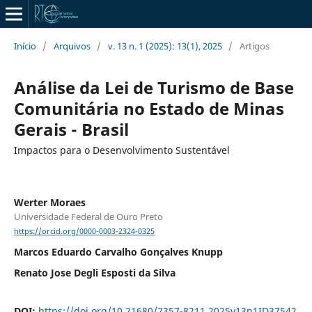
Início
/
Arquivos
/
v. 13 n. 1 (2025): 13(1), 2025
/
Artigos
Análise da Lei de Turismo de Base
Comunitária no Estado de Minas
Gerais - Brasil
Impactos para o Desenvolvimento Sustentável
Werter Moraes
Universidade Federal de Ouro Preto
https://orcid.org/0000-0003-2324-0325
Marcos Eduardo Carvalho Gonçalves Knupp
Renato Jose Degli Esposti da Silva
DOI:
https://doi.org/10.21680/2357-8211.2025v13n1ID37542