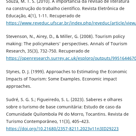
Souza, M. T. S. (2010). A importância da revisão de literatura
na construção do trabalho científico. Revista Eletrônica de
Educação, 4(1), 1-11. Recuperado de
https://www.reveduc.ufscar.br/index.php/reveduc/article/view
Stevenson, N., Airey, D., & Miller, G. (2008). Tourism policy
making: The policymakers' perspectives. Annals of Tourism
Research, 35(3), 732-750. Recuperado de
https://openresearch.surrey.ac.uk/esploro/outputs/995164467
Stynes, D. J. (1999). Approaches to Estimating the Economic
Impacts of Tourism: Some Examples. Economic impact
approaches.
Sudré, S. G. S.; Figueiredo, S. L. (2023). Saberes e olhares
sobre o turismo de base comunitária: Estudo de caso da
Comunidade Quilombola Pé do Morro, Tocantins. Revista de
Turismo Contemporâneo, 11(3), 405–423.
https://doi.org/10.21680/2357-8211.2023v11n3ID29223