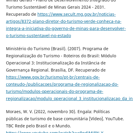
Turismo Sustentável de Minas Gerais 2024 - 2031.
Recuperado de
https://www.secult.mg.gov.br/noticias-
artigos/8372-plano-diretor-do-turismo-verde-conheca-na-
integra-a-iniciativa-do-governo-de-minas-para-desenvolver-
o-turismo-sustentavel-no-estado
Ministério do Turismo (Brasil). (2007). Programa de
Regionalização do Turismo - Roteiros do Brasil: Módulo
Operacional 3: Institucionalização da Instância de
Governança Regional. Brasília, DF. Recuperado de
https://www.gov.br/turismo/pt-br/centrais-de-
conteudo-/publicacoes/programa-de-regionalizacao-do-
turismo/modulos-operacionais-do-programa-de-
regionalizacao/modulo_operacional_3_institucionalizacao_da_i
Moraes, W. V. (2022, novembro 30). Engala: Políticas
públicas de turismo de base comunitária [Vídeo]. YouTube.
TBC Rede pelo Brasil e o Mundo.
https://www.youtube.com/watch?v=r8ndiMj8N-Y