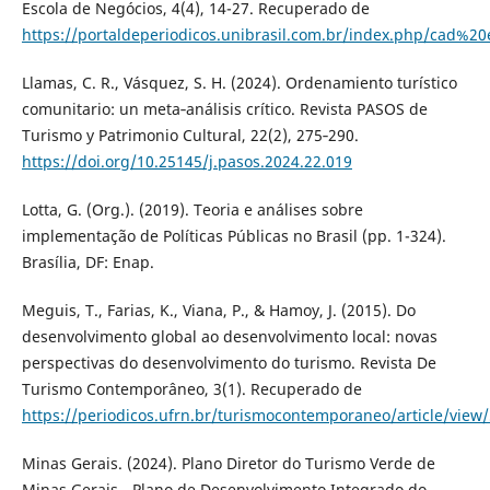
Escola de Negócios, 4(4), 14-27. Recuperado de
https://portaldeperiodicos.unibrasil.com.br/index.php/cad%20
Llamas, C. R., Vásquez, S. H. (2024). Ordenamiento turístico
comunitario: un meta‑análisis crítico. Revista PASOS de
Turismo y Patrimonio Cultural, 22(2), 275‑290.
https://doi.org/10.25145/j.pasos.2024.22.019
Lotta, G. (Org.). (2019). Teoria e análises sobre
implementação de Políticas Públicas no Brasil (pp. 1-324).
Brasília, DF: Enap.
Meguis, T., Farias, K., Viana, P., & Hamoy, J. (2015). Do
desenvolvimento global ao desenvolvimento local: novas
perspectivas do desenvolvimento do turismo. Revista De
Turismo Contemporâneo, 3(1). Recuperado de
https://periodicos.ufrn.br/turismocontemporaneo/article/view
Minas Gerais. (2024). Plano Diretor do Turismo Verde de
Minas Gerais - Plano de Desenvolvimento Integrado do