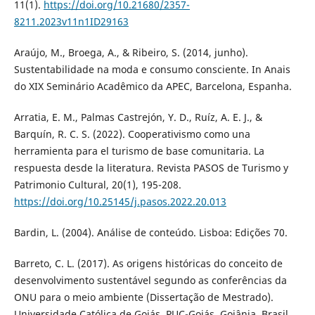
11(1).
https://doi.org/10.21680/2357-
8211.2023v11n1ID29163
Araújo, M., Broega, A., & Ribeiro, S. (2014, junho).
Sustentabilidade na moda e consumo consciente. In Anais
do XIX Seminário Acadêmico da APEC, Barcelona, Espanha.
Arratia, E. M., Palmas Castrejón, Y. D., Ruíz, A. E. J., &
Barquín, R. C. S. (2022). Cooperativismo como una
herramienta para el turismo de base comunitaria. La
respuesta desde la literatura. Revista PASOS de Turismo y
Patrimonio Cultural, 20(1), 195-208.
https://doi.org/10.25145/j.pasos.2022.20.013
Bardin, L. (2004). Análise de conteúdo. Lisboa: Edições 70.
Barreto, C. L. (2017). As origens históricas do conceito de
desenvolvimento sustentável segundo as conferências da
ONU para o meio ambiente (Dissertação de Mestrado).
Universidade Católica de Goiás, PUC-Goiás, Goiânia, Brasil.