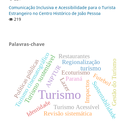
Comunicação Inclusiva e Acessibilidade para o Turista
Estrangeiro no Centro Histórico de João Pessoa
219
Palavras-chave
Turismo cinematográfico
Restaurantes
Turismo sustentável
Políticas públicas
Gestão do Turismo
Regionalização
ANPTUR
turismo
Ecoturismo
Futebol
Paraná
Lazer
Impactos
Sustentabilidade
Turismo
Identidade
Turismo Acessível
Revisão sistemática