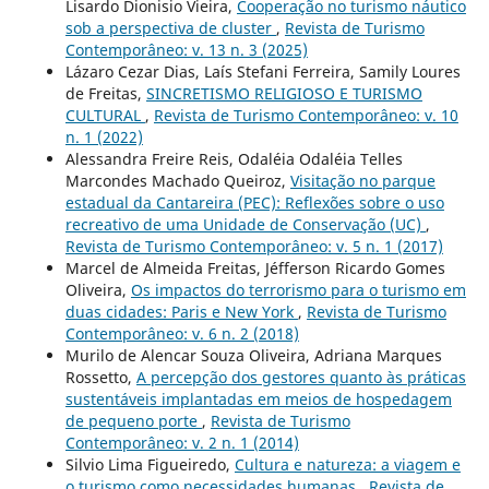
Lisardo Dionisio Vieira,
Cooperação no turismo náutico
sob a perspectiva de cluster
,
Revista de Turismo
Contemporâneo: v. 13 n. 3 (2025)
Lázaro Cezar Dias, Laís Stefani Ferreira, Samily Loures
de Freitas,
SINCRETISMO RELIGIOSO E TURISMO
CULTURAL
,
Revista de Turismo Contemporâneo: v. 10
n. 1 (2022)
Alessandra Freire Reis, Odaléia Odaléia Telles
Marcondes Machado Queiroz,
Visitação no parque
estadual da Cantareira (PEC): Reflexões sobre o uso
recreativo de uma Unidade de Conservação (UC)
,
Revista de Turismo Contemporâneo: v. 5 n. 1 (2017)
Marcel de Almeida Freitas, Jéfferson Ricardo Gomes
Oliveira,
Os impactos do terrorismo para o turismo em
duas cidades: Paris e New York
,
Revista de Turismo
Contemporâneo: v. 6 n. 2 (2018)
Murilo de Alencar Souza Oliveira, Adriana Marques
Rossetto,
A percepção dos gestores quanto às práticas
sustentáveis implantadas em meios de hospedagem
de pequeno porte
,
Revista de Turismo
Contemporâneo: v. 2 n. 1 (2014)
Silvio Lima Figueiredo,
Cultura e natureza: a viagem e
o turismo como necessidades humanas
,
Revista de