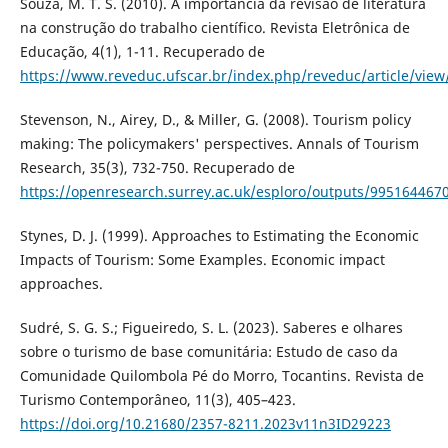
Souza, M. T. S. (2010). A importância da revisão de literatura
na construção do trabalho científico. Revista Eletrônica de
Educação, 4(1), 1-11. Recuperado de
https://www.reveduc.ufscar.br/index.php/reveduc/article/view
Stevenson, N., Airey, D., & Miller, G. (2008). Tourism policy
making: The policymakers' perspectives. Annals of Tourism
Research, 35(3), 732-750. Recuperado de
https://openresearch.surrey.ac.uk/esploro/outputs/995164467
Stynes, D. J. (1999). Approaches to Estimating the Economic
Impacts of Tourism: Some Examples. Economic impact
approaches.
Sudré, S. G. S.; Figueiredo, S. L. (2023). Saberes e olhares
sobre o turismo de base comunitária: Estudo de caso da
Comunidade Quilombola Pé do Morro, Tocantins. Revista de
Turismo Contemporâneo, 11(3), 405–423.
https://doi.org/10.21680/2357-8211.2023v11n3ID29223