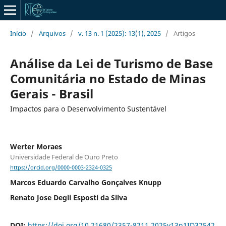
Início
/
Arquivos
/
v. 13 n. 1 (2025): 13(1), 2025
/
Artigos
Análise da Lei de Turismo de Base
Comunitária no Estado de Minas
Gerais - Brasil
Impactos para o Desenvolvimento Sustentável
Werter Moraes
Universidade Federal de Ouro Preto
https://orcid.org/0000-0003-2324-0325
Marcos Eduardo Carvalho Gonçalves Knupp
Renato Jose Degli Esposti da Silva
DOI:
https://doi.org/10.21680/2357-8211.2025v13n1ID37542