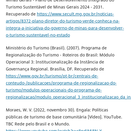
Turismo Sustentável de Minas Gerais 2024 - 2031.
Recuperado de
https://www.secult.mg.gov.br/noticias-
artigos/8372-plano-diretor-do-turismo-verde-conheca-na-
integra-a-iniciativa-do-governo-de-minas-para-desenvolver-
o-turismo-sustentavel-no-estado
Ministério do Turismo (Brasil). (2007). Programa de
Regionalização do Turismo - Roteiros do Brasil: Módulo
Operacional 3: Institucionalização da Instância de
Governança Regional. Brasília, DF. Recuperado de
https://www.gov.br/turismo/pt-br/centrais-de-
conteudo-/publicacoes/programa-de-regionalizacao-do-
turismo/modulos-operacionais-do-programa-de-
regionalizacao/modulo_operacional_3_institucionalizacao_da_i
Moraes, W. V. (2022, novembro 30). Engala: Políticas
públicas de turismo de base comunitária [Vídeo]. YouTube.
TBC Rede pelo Brasil e o Mundo.
https://www.youtube.com/watch?v=r8ndiMj8N-Y