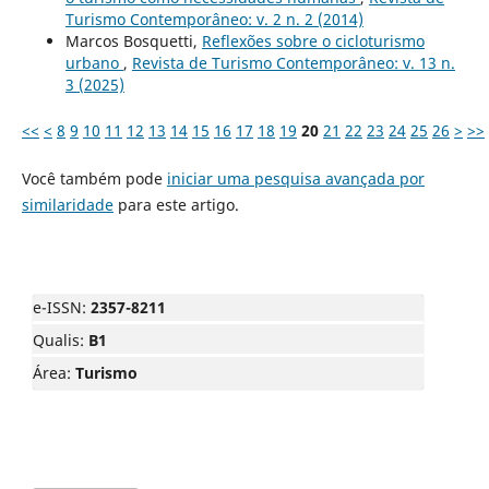
Turismo Contemporâneo: v. 2 n. 2 (2014)
Marcos Bosquetti,
Reflexões sobre o cicloturismo
urbano
,
Revista de Turismo Contemporâneo: v. 13 n.
3 (2025)
<<
<
8
9
10
11
12
13
14
15
16
17
18
19
20
21
22
23
24
25
26
>
>>
Você também pode
iniciar uma pesquisa avançada por
similaridade
para este artigo.
e-ISSN:
2357-8211
Qualis:
B1
Área:
Turismo