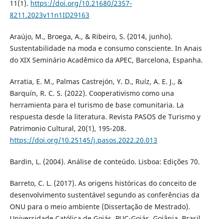
11(1).
https://doi.org/10.21680/2357-
8211.2023v11n1ID29163
Araújo, M., Broega, A., & Ribeiro, S. (2014, junho).
Sustentabilidade na moda e consumo consciente. In Anais
do XIX Seminário Acadêmico da APEC, Barcelona, Espanha.
Arratia, E. M., Palmas Castrejón, Y. D., Ruíz, A. E. J., &
Barquín, R. C. S. (2022). Cooperativismo como una
herramienta para el turismo de base comunitaria. La
respuesta desde la literatura. Revista PASOS de Turismo y
Patrimonio Cultural, 20(1), 195-208.
https://doi.org/10.25145/j.pasos.2022.20.013
Bardin, L. (2004). Análise de conteúdo. Lisboa: Edições 70.
Barreto, C. L. (2017). As origens históricas do conceito de
desenvolvimento sustentável segundo as conferências da
ONU para o meio ambiente (Dissertação de Mestrado).
Universidade Católica de Goiás, PUC-Goiás, Goiânia, Brasil.