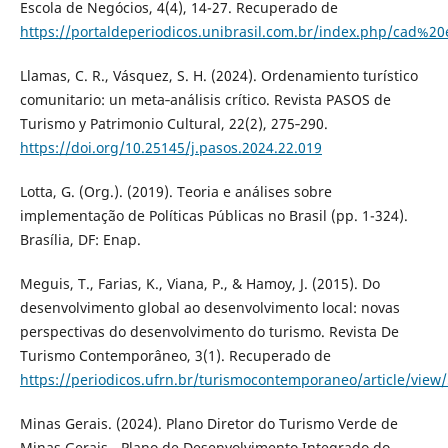
Escola de Negócios, 4(4), 14-27. Recuperado de
https://portaldeperiodicos.unibrasil.com.br/index.php/cad%20
Llamas, C. R., Vásquez, S. H. (2024). Ordenamiento turístico
comunitario: un meta‑análisis crítico. Revista PASOS de
Turismo y Patrimonio Cultural, 22(2), 275‑290.
https://doi.org/10.25145/j.pasos.2024.22.019
Lotta, G. (Org.). (2019). Teoria e análises sobre
implementação de Políticas Públicas no Brasil (pp. 1-324).
Brasília, DF: Enap.
Meguis, T., Farias, K., Viana, P., & Hamoy, J. (2015). Do
desenvolvimento global ao desenvolvimento local: novas
perspectivas do desenvolvimento do turismo. Revista De
Turismo Contemporâneo, 3(1). Recuperado de
https://periodicos.ufrn.br/turismocontemporaneo/article/view
Minas Gerais. (2024). Plano Diretor do Turismo Verde de
Minas Gerais - Plano de Desenvolvimento Integrado do