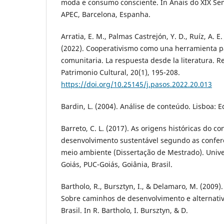
moda e consumo consciente. In Anais do XIX Se
APEC, Barcelona, Espanha.
Arratia, E. M., Palmas Castrejón, Y. D., Ruíz, A. E. 
(2022). Cooperativismo como una herramienta p
comunitaria. La respuesta desde la literatura. 
Patrimonio Cultural, 20(1), 195-208.
https://doi.org/10.25145/j.pasos.2022.20.013
Bardin, L. (2004). Análise de conteúdo. Lisboa: E
Barreto, C. L. (2017). As origens históricas do co
desenvolvimento sustentável segundo as confe
meio ambiente (Dissertação de Mestrado). Unive
Goiás, PUC-Goiás, Goiânia, Brasil.
Bartholo, R., Bursztyn, I., & Delamaro, M. (2009
Sobre caminhos de desenvolvimento e alternativ
Brasil. In R. Bartholo, I. Bursztyn, & D.