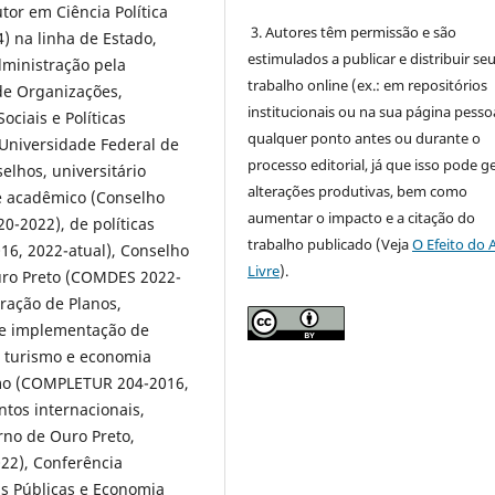
or em Ciência Política
3. Autores têm permissão e são
) na linha de Estado,
estimulados a publicar e distribuir se
dministração pela
trabalho online (ex.: em repositórios
 de Organizações,
institucionais ou na sua página pessoa
ciais e Políticas
qualquer ponto antes ou durante o
Universidade Federal de
processo editorial, já que isso pode g
elhos, universitário
alterações produtivas, bem como
e acadêmico (Conselho
aumentar o impacto e a citação do
-2022), de políticas
trabalho publicado (Veja
O Efeito do 
16, 2022-atual), Conselho
Livre
).
uro Preto (COMDES 2022-
oração de Planos,
 e implementação de
de turismo e economia
ismo (COMPLETUR 204-2016,
ntos internacionais,
erno de Ouro Preto,
022), Conferência
as Públicas e Economia