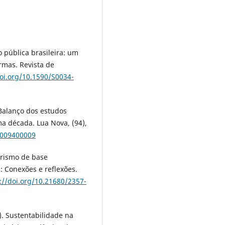
o pública brasileira: um
rmas. Revista de
doi.org/10.1590/S0034-
. Balanço dos estudos
ma década. Lua Nova, (94),
5009400009
urismo de base
: Conexões e reflexões.
://doi.org/10.21680/2357-
o). Sustentabilidade na