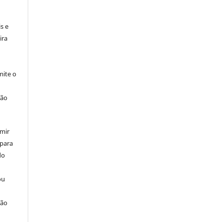
:
s e
ira
ite o
ção
umir
 para
do
ou
ção