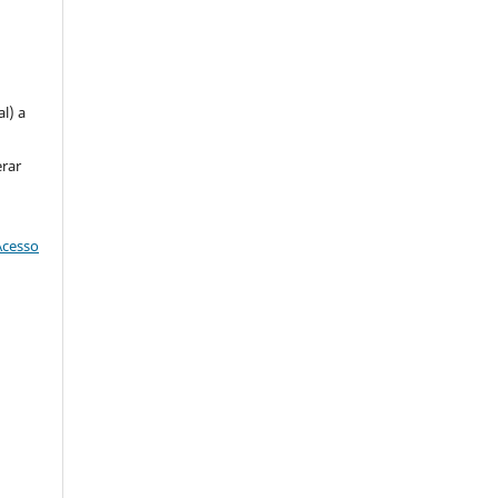
u
l) a
erar
Acesso