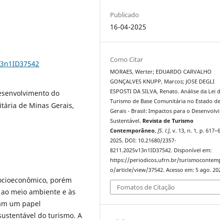
Publicado
16-04-2025
Como Citar
13n1ID37542
MORAES, Werter; EDUARDO CARVALHO
GONÇALVES KNUPP, Marcos; JOSE DEGLI
ESPOSTI DA SILVA, Renato. Análise da Lei 
Desenvolvimento do
Turismo de Base Comunitária no Estado d
tária de Minas Gerais,
Gerais - Brasil: Impactos para o Desenvol
Sustentável.
Revista de Turismo
Contemporâneo
,
[S. l.]
, v. 13, n. 1, p. 617–
2025. DOI: 10.21680/2357-
8211.2025v13n1ID37542. Disponível em:
https://periodicos.ufrn.br/turismoconte
o/article/view/37542. Acesso em: 5 ago. 20
socioeconômico, porém
Fomatos de Citação
 ao meio ambiente e às
ham um papel
ustentável do turismo. A