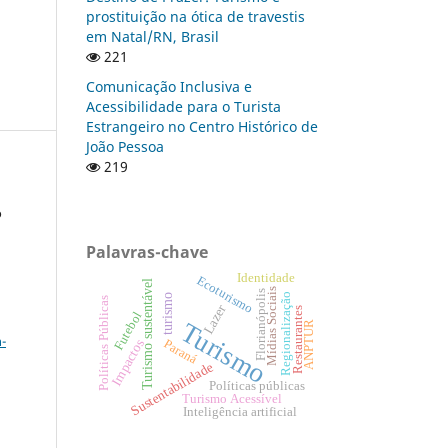
prostituição na ótica de travestis
em Natal/RN, Brasil
221
Comunicação Inclusiva e
Acessibilidade para o Turista
Estrangeiro no Centro Histórico de
João Pessoa
219
o
Palavras-chave
Identidade
Ecoturismo
Turismo sustentável
Mídias Sociais
Florianópolis
Regionalização
turismo
Políticas Públicas
Lazer
Restaurantes
a
Futebol
Turismo
ANPTUR
-
Paraná
Impactos
Sustentabilidade
Políticas públicas
Turismo Acessível
Inteligência artificial