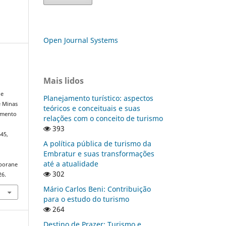
Open Journal Systems
Mais lidos
de
Planejamento turístico: aspectos
e Minas
teóricos e conceituais e suas
vimento
relações com o conceito de turismo
393
645,
A política pública de turismo da
Embratur e suas transformações
até a atualidade
mporane
302
26.
Mário Carlos Beni: Contribuição
para o estudo do turismo
264
Destino de Prazer: Turismo e