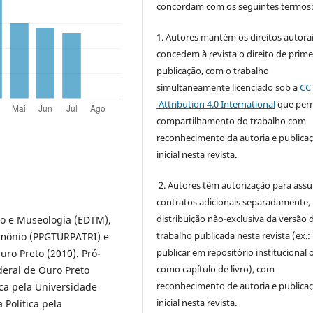
concordam com os seguintes termos
1. Autores mantém os direitos autorai
concedem à revista o direito de prime
publicação, com o trabalho
simultaneamente licenciado sob a
CC
Attribution 4.0 International
que perm
compartilhamento do trabalho com
reconhecimento da autoria e publica
inicial nesta revista.
2. Autores têm autorização para ass
contratos adicionais separadamente,
distribuição não-exclusiva da versão 
mo e Museologia (EDTM),
trabalho publicada nesta revista (ex.:
imônio (PPGTURPATRI) e
publicar em repositório institucional 
ro Preto (2010). Pró-
como capítulo de livro), com
deral de Ouro Preto
reconhecimento de autoria e publica
ca pela Universidade
inicial nesta revista.
 Política pela