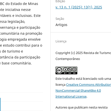
Edição
TBC do Estado de Minas
v. 13 n. 1 (2025): 13(1), 2025
te iniciativa nesse
táveis e inclusivas. Este
Seção
ssa legislação,
Artigos
vernança e participação
 comunitária na promoção
ologia empregada envolve
Licença
te estudo contribui para o
s de turismo e
Copyright (c) 2025 Revista de Turism
ortância da participação
Contemporâneo
e base comunitária.
Este trabalho está licenciado sob um
licença
Creative Commons Attribution
NonCommercial-ShareAlike 4.0
International License
.
Autores que publicam nesta revista