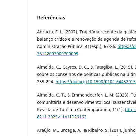
Referências
Abrucio, F. L. (2007). Trajetória recente da gestã
balanço crítico e a renovação da agenda de refo
Administração Pública, 41(esp.), 67-86.
https://
76122007000700005
Almeida, C., Cayres, D. C., & Tatagiba, L. (2015)
sobre os conselhos de políticas públicas na últi
255-294.
https://doi.org/10.1590/0102-6445201
Almeida, C. T., & Emmendoerfer, L. M. (2023). T
comunitária e desenvolvimento local sustentável
Revista de Turismo Contemporâneo, 11(1).
https
8211.2023v11n1ID29163
Araújo, M., Broega, A., & Ribeiro, S. (2014, junh