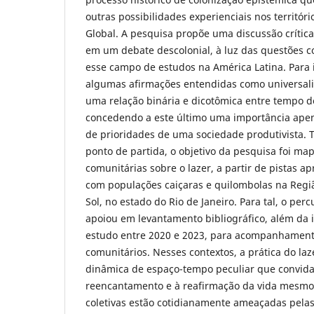
outras possibilidades experienciais nos territór
Global. A pesquisa propõe uma discussão crítica
em um debate descolonial, à luz das questões 
esse campo de estudos na América Latina. Para 
algumas afirmações entendidas como universal
uma relação binária e dicotômica entre tempo de
concedendo a este último uma importância apen
de prioridades de uma sociedade produtivista.
ponto de partida, o objetivo da pesquisa foi ma
comunitárias sobre o lazer, a partir de pistas a
com populações caiçaras e quilombolas na Regiã
Sol, no estado do Rio de Janeiro. Para tal, o per
apoiou em levantamento bibliográfico, além da
estudo entre 2020 e 2023, para acompanhament
comunitários. Nesses contextos, a prática do la
dinâmica de espaço-tempo peculiar que convida
reencantamento e à reafirmação da vida mesmo
coletivas estão cotidianamente ameaçadas pela