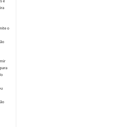
s e
ira
ite o
ção
umir
 para
do
ou
ção