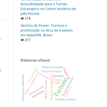
Acessibilidade para o Turista
Estrangeiro no Centro Histórico de
João Pessoa
218
Destino de Prazer: Turismo e
prostituição na ótica de travestis
em Natal/RN, Brasil
o
217
Palavras-chave
a
Guias de turismo
Florianópolis
-
Impactos
Regionalização
Ecoturismo
Políticas públicas
turismo
Turismo sustentável
Educação ambiental
Turismo
Sustentabilidade
Paraná
Mídias Sociais
Lazer
Restaurantes
ANPTUR
Identidade
:
Turismo náutico