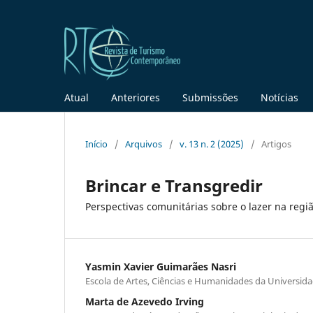
Atual
Anteriores
Submissões
Notícias
Início
/
Arquivos
/
v. 13 n. 2 (2025)
/
Artigos
Brincar e Transgredir
Perspectivas comunitárias sobre o lazer na região
Yasmin Xavier Guimarães Nasri
Escola de Artes, Ciências e Humanidades da Universi
Marta de Azevedo Irving