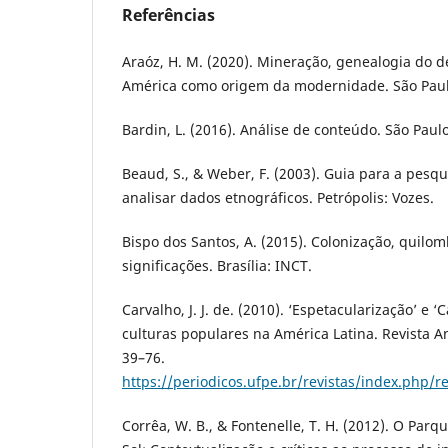
Referências
Araóz, H. M. (2020). Mineração, genealogia do d
América como origem da modernidade. São Paulo
Bardin, L. (2016). Análise de conteúdo. São Paulo
Beaud, S., & Weber, F. (2003). Guia para a pesq
analisar dados etnográficos. Petrópolis: Vozes.
Bispo dos Santos, A. (2015). Colonização, quilo
significações. Brasília: INCT.
Carvalho, J. J. de. (2010). ‘Espetacularização’ e 
culturas populares na América Latina. Revista A
39–76.
https://periodicos.ufpe.br/revistas/index.php/r
Corrêa, W. B., & Fontenelle, T. H. (2012). O Parq