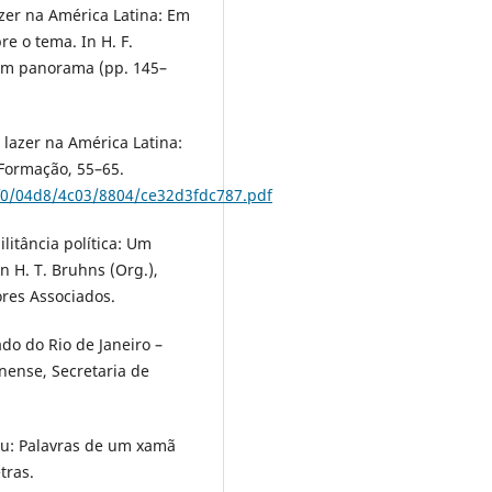
zer na América Latina: Em
e o tema. In H. F.
: Um panorama (pp. 145–
 lazer na América Latina:
Formação, 55–65.
d6f0/04d8/4c03/8804/ce32d3fdc787.pdf
ilitância política: Um
n H. T. Bruhns (Org.),
ores Associados.
ado do Rio de Janeiro –
nense, Secretaria de
céu: Palavras de um xamã
tras.