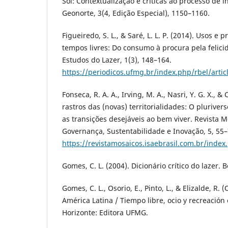
Sol: Contextualização e críticas ao processo de in
Geonorte, 3(4, Edição Especial), 1150–1160.
Figueiredo, S. L., & Saré, L. L. P. (2014). Usos e p
tempos livres: Do consumo à procura pela felicid
Estudos do Lazer, 1(3), 148–164.
https://periodicos.ufmg.br/index.php/rbel/arti
Fonseca, R. A. A., Irving, M. A., Nasri, Y. G. X., & 
rastros das (novas) territorialidades: O plurive
as transições desejáveis ao bem viver. Revista 
Governança, Sustentabilidade e Inovação, 5, 55–
https://revistamosaicos.isaebrasil.com.br/inde
Gomes, C. L. (2004). Dicionário crítico do lazer. 
Gomes, C. L., Osorio, E., Pinto, L., & Elizalde, R. 
América Latina / Tiempo libre, ocio y recreación
Horizonte: Editora UFMG.