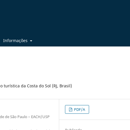
Informações
 turística da Costa do Sol (RJ, Brasil)
PDF/A
dade de São Paulo – EACH/USP
Publicado