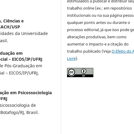
estimulados a publicar e distribuir se
trabalho online (ex.: em repositórios
institucionais ou na sua página pessoa
, Ciências e
qualquer ponto antes ou durante o
 EACH/USP
processo editorial, já que isso pode g
nidades da Universidade
alterações produtivas, bem como
sil.
aumentar o impacto e a citação do
trabalho publicado (Veja
O Efeito do 
aduação em
Livre
).
cial – EICOS/IP/UFRJ
 de Pós-Graduação em
al – EICOS/IP/UFRJ,
ção em Psicossociologia
UFRJ
icossociologia de
Botafogo/RJ, Brasil.