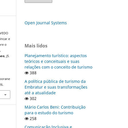
Open Journal Systems
EVEDO
incar e
Mais lidos
bre o
,
Planejamento turístico: aspectos
neo
,
[S.
teóricos e conceituais e suas
relações com o conceito de turismo
388
mporane
A política pública de turismo da
26.
Embratur e suas transformações
até a atualidade
302
Mário Carlos Beni: Contribuição
para o estudo do turismo
258
Comunicação Inclusiva e