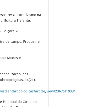
esastre: O extrativismo na
: Editora Elefante.
: Edições 70.
uisa de campo: Produzir e
mbos: Modos e
‘Canabalização’ das
nthropológicas, 14(21),
evistaanthropologicas/article/view/23675/19331
ue Estadual da Costa do