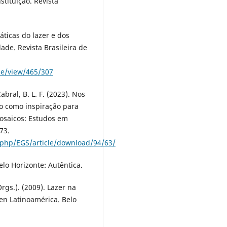
stituição. Revista
ráticas do lazer e dos
ade. Revista Brasileira de
cle/view/465/307
Cabral, B. L. F. (2023). Nos
rso como inspiração para
Mosaicos: Estudos em
73.
x.php/EGS/article/download/94/63/
Belo Horizonte: Autêntica.
(Orgs.). (2009). Lazer na
 en Latinoamérica. Belo