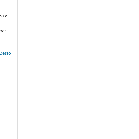
u
l) a
erar
Acesso