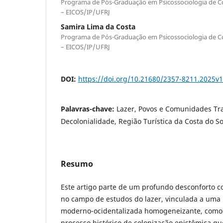
Programa de Pós-Graduação em Psicossociologia de Co
– EICOS/IP/UFRJ
Samira Lima da Costa
Programa de Pós-Graduação em Psicossociologia de Co
– EICOS/IP/UFRJ
DOI:
https://doi.org/10.21680/2357-8211.2025v
Palavras-chave:
Lazer, Povos e Comunidades Tra
Decolonialidade, Região Turística da Costa do So
Resumo
Este artigo parte de um profundo desconforto c
no campo de estudos do lazer, vinculada a uma
moderno-ocidentalizada homogeneizante, como
processo histórico de colonização epistêmica q