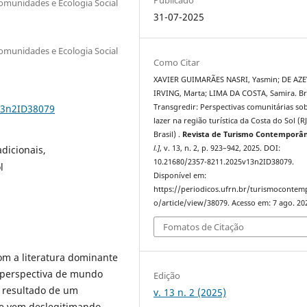
munidades e Ecologia Social
31-07-2025
munidades e Ecologia Social
Como Citar
XAVIER GUIMARÃES NASRI, Yasmin; DE AZ
IRVING, Marta; LIMA DA COSTA, Samira. Br
13n2ID38079
Transgredir: Perspectivas comunitárias so
lazer na região turística da Costa do Sol (RJ
Brasil) .
Revista de Turismo Contemporâ
dicionais,
l.]
, v. 13, n. 2, p. 923–942, 2025. DOI:
10.21680/2357-8211.2025v13n2ID38079.
l
Disponível em:
https://periodicos.ufrn.br/turismoconte
o/article/view/38079. Acesso em: 7 ago. 20
Fomatos de Citação
om a literatura dominante
 perspectiva de mundo
Edição
 resultado de um
v. 13 n. 2 (2025)
ue vem deslegitimando