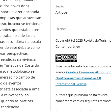
ios dos povos do Sul
Seção
 sobre o lazer ancorada
Artigos
complexas que atravessam
isso, buscou-se tensionar
Licença
izantes que estabelecem
 trabalho e de lazer,
Copyright (c) 2025 Revista de Turism
as secundária na escala
Contemporâneo
 Tendo esse debate como
pear perspectivas
preendidas na vivência
o Turística da Costa do
Este trabalho está licenciado sob um
curso metodológico se
licença
Creative Commons Attribution
 imersão no campo de
NonCommercial-ShareAlike 4.0
o de eventos
International License
.
zer está associada a uma
Autores que publicam nesta revista
 à reinvenção, ao
concordam com os seguintes termos
 quando as práticas
s tendências