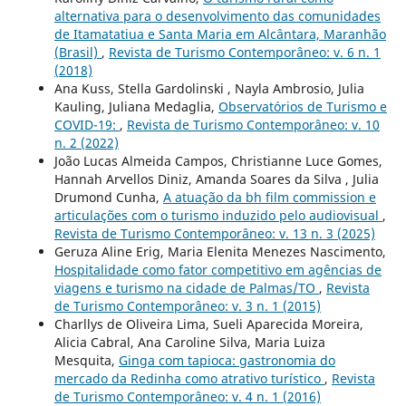
alternativa para o desenvolvimento das comunidades
de Itamatatiua e Santa Maria em Alcântara, Maranhão
(Brasil)
,
Revista de Turismo Contemporâneo: v. 6 n. 1
(2018)
Ana Kuss, Stella Gardolinski , Nayla Ambrosio, Julia
Kauling, Juliana Medaglia,
Observatórios de Turismo e
COVID-19:
,
Revista de Turismo Contemporâneo: v. 10
n. 2 (2022)
João Lucas Almeida Campos, Christianne Luce Gomes,
Hannah Arvellos Diniz, Amanda Soares da Silva , Julia
Drumond Cunha,
A atuação da bh film commission e
articulações com o turismo induzido pelo audiovisual
,
Revista de Turismo Contemporâneo: v. 13 n. 3 (2025)
Geruza Aline Erig, Maria Elenita Menezes Nascimento,
Hospitalidade como fator competitivo em agências de
viagens e turismo na cidade de Palmas/TO
,
Revista
de Turismo Contemporâneo: v. 3 n. 1 (2015)
Charllys de Oliveira Lima, Sueli Aparecida Moreira,
Alicia Cabral, Ana Caroline Silva, Maria Luiza
Mesquita,
Ginga com tapioca: gastronomia do
mercado da Redinha como atrativo turístico
,
Revista
de Turismo Contemporâneo: v. 4 n. 1 (2016)