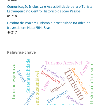
Comunicação Inclusiva e Acessibilidade para o Turista
Estrangeiro no Centro Histórico de João Pessoa
218
Destino de Prazer: Turismo e prostituição na ótica de
travestis em Natal/RN, Brasil
217
Palavras-chave
Sustentabilidade
Futebol
Turismo Acessível
Turismo esportivo
Florianópolis
História do Turismo
Turismo
Regionalização
Paraná
Identidade
Turismo sustentável
Lazer
Impactos
Ecoturismo
turismo
Restaurantes