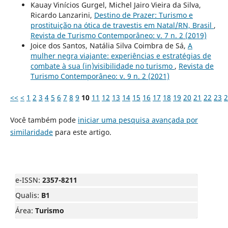
Kauay Vinícios Gurgel, Michel Jairo Vieira da Silva,
Ricardo Lanzarini,
Destino de Prazer: Turismo e
prostituição na ótica de travestis em Natal/RN, Brasil
,
Revista de Turismo Contemporâneo: v. 7 n. 2 (2019)
Joice dos Santos, Natália Silva Coimbra de Sá,
A
mulher negra viajante: experiências e estratégias de
combate à sua (in)visibilidade no turismo
,
Revista de
Turismo Contemporâneo: v. 9 n. 2 (2021)
<<
<
1
2
3
4
5
6
7
8
9
10
11
12
13
14
15
16
17
18
19
20
21
22
23
2
Você também pode
iniciar uma pesquisa avançada por
similaridade
para este artigo.
e-ISSN:
2357-8211
Qualis:
B1
Área:
Turismo