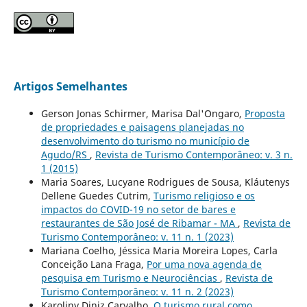
Artigos Semelhantes
Gerson Jonas Schirmer, Marisa Dal'Ongaro,
Proposta
de propriedades e paisagens planejadas no
desenvolvimento do turismo no município de
Agudo/RS
,
Revista de Turismo Contemporâneo: v. 3 n.
1 (2015)
Maria Soares, Lucyane Rodrigues de Sousa, Kláutenys
Dellene Guedes Cutrim,
Turismo religioso e os
impactos do COVID-19 no setor de bares e
restaurantes de São José de Ribamar - MA
,
Revista de
Turismo Contemporâneo: v. 11 n. 1 (2023)
Mariana Coelho, Jéssica Maria Moreira Lopes, Carla
Conceição Lana Fraga,
Por uma nova agenda de
pesquisa em Turismo e Neurociências
,
Revista de
Turismo Contemporâneo: v. 11 n. 2 (2023)
Karoliny Diniz Carvalho,
O turismo rural como