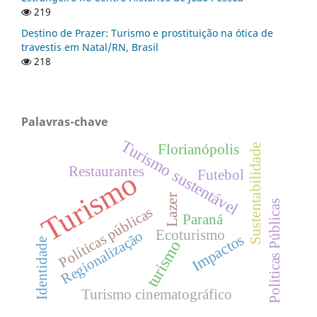
219
Destino de Prazer: Turismo e prostituição na ótica de
travestis em Natal/RN, Brasil
218
Palavras-chave
Turismo sustentável
Florianópolis
Sustentabilidade
Restaurantes
Turismo
Futebol
Lazer
Políticas Públicas
Políticas públicas
Paraná
Ecoturismo
Regionalização
Impactos
Identidade
turismo
Turismo cinematográfico