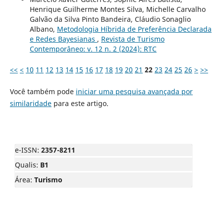
Henrique Guilherme Montes Silva, Michelle Carvalho
Galvão da Silva Pinto Bandeira, Cláudio Sonaglio
Albano,
Metodologia Híbrida de Preferência Declarada
e Redes Bayesianas
,
Revista de Turismo
Contemporâneo: v. 12 n. 2 (2024): RTC
<<
<
10
11
12
13
14
15
16
17
18
19
20
21
22
23
24
25
26
>
>>
Você também pode
iniciar uma pesquisa avançada por
similaridade
para este artigo.
e-ISSN:
2357-8211
Qualis:
B1
Área:
Turismo