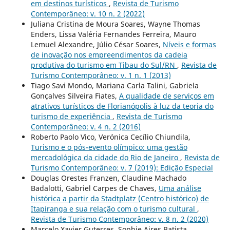
em destinos turísticos
,
Revista de Turismo
Contemporâneo: v. 10 n. 2 (2022)
Juliana Cristina de Moura Soares, Wayne Thomas
Enders, Lissa Valéria Fernandes Ferreira, Mauro
Lemuel Alexandre, Júlio César Soares,
Níveis e formas
de inovação nos empreendimentos da cadeia
produtiva do turismo em Tibau do Sul/RN
,
Revista de
Turismo Contemporâneo: v. 1 n. 1 (2013)
Tiago Savi Mondo, Mariana Carla Talini, Gabriela
Gonçalves Silveira Fiates,
A qualidade de serviços em
atrativos turísticos de Florianópolis à luz da teoria do
turismo de experiência
,
Revista de Turismo
Contemporâneo: v. 4 n. 2 (2016)
Roberto Paolo Vico, Verónica Cecílio Chiundila,
Turismo e o pós-evento olímpico: uma gestão
mercadológica da cidade do Rio de Janeiro
,
Revista de
Turismo Contemporâneo: v. 7 (2019): Edição Especial
Douglas Orestes Franzen, Claudine Machado
Badalotti, Gabriel Carpes de Chaves,
Uma análise
histórica a partir da Stadtplatz (Centro histórico) de
Itapiranga e sua relação com o turismo cultural
,
Revista de Turismo Contemporâneo: v. 8 n. 2 (2020)
Marcelo Xavier Guterres, Sophie Aires Batista,