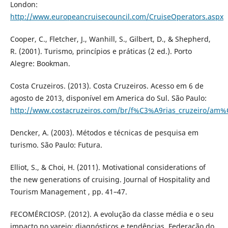
London:
http://www.europeancruisecouncil.com/CruiseOperators.aspx
Cooper, C., Fletcher, J., Wanhill, S., Gilbert, D., & Shepherd,
R. (2001). Turismo, princípios e práticas (2 ed.). Porto
Alegre: Bookman.
Costa Cruzeiros. (2013). Costa Cruzeiros. Acesso em 6 de
agosto de 2013, disponível em America do Sul. São Paulo:
http://www.costacruzeiros.com/br/f%C3%A9rias_cruzeiro/am%
Dencker, A. (2003). Métodos e técnicas de pesquisa em
turismo. São Paulo: Futura.
Elliot, S., & Choi, H. (2011). Motivational considerations of
the new generations of cruising. Journal of Hospitality and
Tourism Management , pp. 41–47.
FECOMÉRCIOSP. (2012). A evolução da classe média e o seu
impacto no varejo: diagnósticos e tendências. Federação do