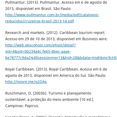
Pullmantur. (2013). Pullmantur. Acesso em 6 de agosto de
2013, disponível em Brasil. São Paulo:
http://www.pullmantur.com.br/media/pdf/catalogos-
reducidos/cruzeiros-brasil-2013-14.pdf
Research and markets. (2012). Caribbean tourism report.
Acesso em 29 de 10 de 2013, disponível em Business wire:
http://web.ebscohost.com/ehost/detail?
vid=4&sid=0b234a4c-fe65-4bec-aaae-
be78777c9da2%40sessionmgr13&hid=28&bdata=Jmxhbmc9cHQt
Royal Caribbean. (2013). Royal Caribbean. Acesso em 6 de
agosto de 2013, disponível em America do Sul. São Paulo:
http://migre.me/g2QAs
Ruschmann, D. (2003b). Turismo e planejamento
sustentável: a proteção do meio ambiente (10 ed.).
Campinas: Papirus.