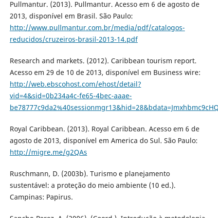
Pullmantur. (2013). Pullmantur. Acesso em 6 de agosto de
2013, disponível em Brasil. São Paulo:
http://www.pullmantur.com.br/media/pdf/catalogos-
reducidos/cruzeiros-brasil-2013-14.pdf
Research and markets. (2012). Caribbean tourism report.
Acesso em 29 de 10 de 2013, disponível em Business wire:
http://web.ebscohost.com/ehost/detail?
vid=4&sid=0b234a4c-fe65-4bec-aaae-
be78777c9da2%40sessionmgr13&hid=28&bdata=Jmxhbmc9cHQt
Royal Caribbean. (2013). Royal Caribbean. Acesso em 6 de
agosto de 2013, disponível em America do Sul. São Paulo:
http://migre.me/g2QAs
Ruschmann, D. (2003b). Turismo e planejamento
sustentável: a proteção do meio ambiente (10 ed.).
Campinas: Papirus.