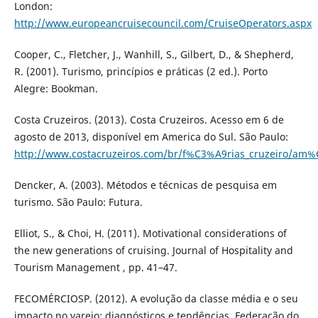
London:
http://www.europeancruisecouncil.com/CruiseOperators.aspx
Cooper, C., Fletcher, J., Wanhill, S., Gilbert, D., & Shepherd,
R. (2001). Turismo, princípios e práticas (2 ed.). Porto
Alegre: Bookman.
Costa Cruzeiros. (2013). Costa Cruzeiros. Acesso em 6 de
agosto de 2013, disponível em America do Sul. São Paulo:
http://www.costacruzeiros.com/br/f%C3%A9rias_cruzeiro/am%
Dencker, A. (2003). Métodos e técnicas de pesquisa em
turismo. São Paulo: Futura.
Elliot, S., & Choi, H. (2011). Motivational considerations of
the new generations of cruising. Journal of Hospitality and
Tourism Management , pp. 41–47.
FECOMÉRCIOSP. (2012). A evolução da classe média e o seu
impacto no varejo: diagnósticos e tendências. Federação do