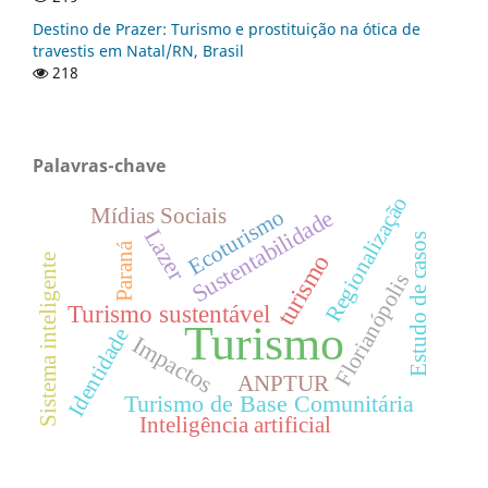
Destino de Prazer: Turismo e prostituição na ótica de
travestis em Natal/RN, Brasil
218
Palavras-chave
Regionalização
Mídias Sociais
Ecoturismo
Sustentabilidade
Lazer
Estudo de casos
Paraná
turismo
Sistema inteligente
Florianópolis
Turismo sustentável
Turismo
Identidade
Impactos
ANPTUR
Turismo de Base Comunitária
Inteligência artificial