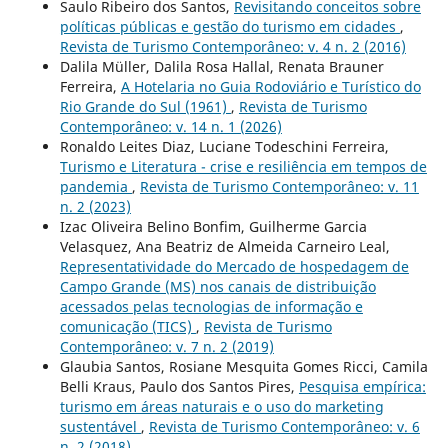
Saulo Ribeiro dos Santos,
Revisitando conceitos sobre
políticas públicas e gestão do turismo em cidades
,
Revista de Turismo Contemporâneo: v. 4 n. 2 (2016)
Dalila Müller, Dalila Rosa Hallal, Renata Brauner
Ferreira,
A Hotelaria no Guia Rodoviário e Turístico do
Rio Grande do Sul (1961)
,
Revista de Turismo
Contemporâneo: v. 14 n. 1 (2026)
Ronaldo Leites Diaz, Luciane Todeschini Ferreira,
Turismo e Literatura - crise e resiliência em tempos de
pandemia
,
Revista de Turismo Contemporâneo: v. 11
n. 2 (2023)
Izac Oliveira Belino Bonfim, Guilherme Garcia
Velasquez, Ana Beatriz de Almeida Carneiro Leal,
Representatividade do Mercado de hospedagem de
Campo Grande (MS) nos canais de distribuição
acessados pelas tecnologias de informação e
comunicação (TICS)
,
Revista de Turismo
Contemporâneo: v. 7 n. 2 (2019)
Glaubia Santos, Rosiane Mesquita Gomes Ricci, Camila
Belli Kraus, Paulo dos Santos Pires,
Pesquisa empírica:
turismo em áreas naturais e o uso do marketing
sustentável
,
Revista de Turismo Contemporâneo: v. 6
n. 2 (2018)