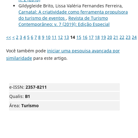
Gildygleide Brito, Lissa Valéria Fernandes Ferreira,
Carnatal: A criatividade como ferramenta propulsora
do turismo de eventos
,
Revista de Turismo
Contemporâneo: v. 7 (2019): Edição Especial
<<
<
2
3
4
5
6
7
8
9
10
11
12
13
14
15
16
17
18
19
20
21
22
23
24
Você também pode
iniciar uma pesquisa avançada por
similaridade
para este artigo.
e-ISSN:
2357-8211
Qualis:
B1
Área:
Turismo