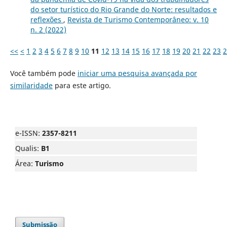
do setor turístico do Rio Grande do Norte: resultados e
reflexões
,
Revista de Turismo Contemporâneo: v. 10
n. 2 (2022)
<<
<
1
2
3
4
5
6
7
8
9
10
11
12
13
14
15
16
17
18
19
20
21
22
23
2
Você também pode
iniciar uma pesquisa avançada por
similaridade
para este artigo.
e-ISSN:
2357-8211
Qualis:
B1
Área:
Turismo
Submissão