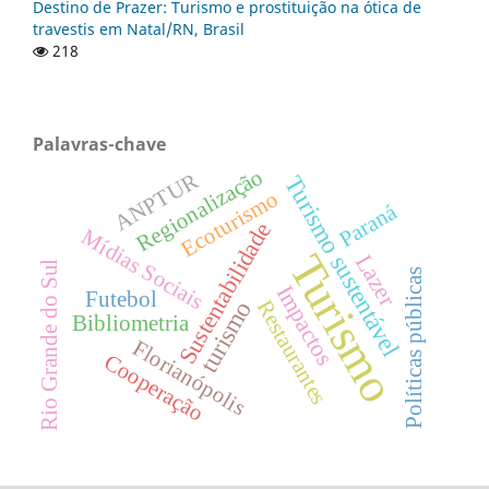
Destino de Prazer: Turismo e prostituição na ótica de
travestis em Natal/RN, Brasil
218
Palavras-chave
Regionalização
ANPTUR
Turismo sustentável
Ecoturismo
Paraná
Sustentabilidade
Mídias Sociais
Turismo
Lazer
Rio Grande do Sul
Políticas públicas
Impactos
Futebol
turismo
Restaurantes
Bibliometria
Florianópolis
Cooperação