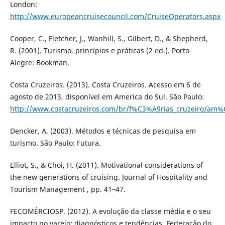
London:
http://www.europeancruisecouncil.com/CruiseOperators.aspx
Cooper, C., Fletcher, J., Wanhill, S., Gilbert, D., & Shepherd,
R. (2001). Turismo, princípios e práticas (2 ed.). Porto
Alegre: Bookman.
Costa Cruzeiros. (2013). Costa Cruzeiros. Acesso em 6 de
agosto de 2013, disponível em America do Sul. São Paulo:
http://www.costacruzeiros.com/br/f%C3%A9rias_cruzeiro/am%
Dencker, A. (2003). Métodos e técnicas de pesquisa em
turismo. São Paulo: Futura.
Elliot, S., & Choi, H. (2011). Motivational considerations of
the new generations of cruising. Journal of Hospitality and
Tourism Management , pp. 41–47.
FECOMÉRCIOSP. (2012). A evolução da classe média e o seu
impacto no varejo: diagnósticos e tendências. Federação do