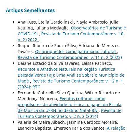
Artigos Semelhantes
Ana Kuss, Stella Gardolinski , Nayla Ambrosio, Julia
Kauling, Juliana Medaglia,
Observatórios de Turismo e
COVID-19:
,
Revista de Turismo Contemporâneo: v. 10
n. 2 (2022)
Raquel Ribeiro de Souza Silva, Adriana de Menezes
Tavares,
Os brinquedos como patrimônio cultural
,
Revista de Turismo Contemporâneo: v. 11 n. 2 (2023)
Daiane Estacio da Silva Tavares, Laissa Pacheco,
Recursos e Atrativos Naturais na Região Turística
Baixada Verde (RJ): Uma Análise Sobre o Município de
Magé
,
Revista de Turismo Contemporâneo: v. 12 n. 1
(2024): RTC
Fernanda Gabriella Silva Queiroz, Wilker Ricardo de
Mendonça Nóbrega,
Eventos culturais como
propulsores da atividade turística: o papel da Escola
de Música da UFRN no destino Natal-RN
,
Revista de
Turismo Contemporâneo: v. 2 n. 2 (2014)
Valéria de Meira Albach, Jasmine Cardozo Moreira,
Leandro Baptista, Emerson Faria dos Santos,
A relação