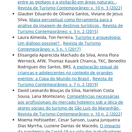
entre as geotags e a visitação em áreas naturais:
,
Revista de Turismo Contemporâneo: v. 10 n. 3 (2022)
Glauber Eduardo de Oliveira Santos, Viviane de Jesus
Silva,
Mapa perceptual como ferramenta para a
análise da imagem de destinos turísticos
,
Revista de
Turismo Contemporâneo: v. 3 n. 2 (2015)
Laura Almeida, Ton Ferreira,
Turismo e arqueologia:
Um diálogo possível?
,
Revista de Turismo
Contemporâneo: v. 5 n. 1 (2017)
Elisangela Aparecida Machado da Silva, Anna Flora
Werneck, AFW, Thomaz Kauark Chianca, TKC, Benedito
Rodrigues dos Santos, BRS,
A exploração sexual de
crianças e adolescentes no contexto de grandes
eventos: a Copa do Mundo no Brasil
,
Revista de
Turismo Contemporâneo: v. 7 n. 2 (2019)
David Leonardo Bouças da Silva, Narielson Costa
Sousa, Lana Montezano,
Competências necessárias
aos profissionais do mercado hoteleiro sob a ótica de
atores sociais do turismo de São Luís do Maranhão
,
Revista de Turismo Contemporâneo: v. 10 n. 2 (2022)
Moema Hofstaetter, Cesar Sanson, Luana Junqueira
Dias Myrrha, Luziene Dantas de Macedo,
O impacto
da pandemia de Covid-19 na vida dos trabalhadores