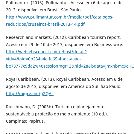
Pullmantur. (2013). Pullmantur. Acesso em 6 de agosto de
2013, disponível em Brasil. São Paulo:
http://www.pullmantur.com.br/media/pdf/catalogos-
reducidos/cruzeiros-brasil-2013-14.pdf
Research and markets. (2012). Caribbean tourism report.
Acesso em 29 de 10 de 2013, disponível em Business wire:
http://web.ebscohost.com/ehost/detail?
vid=4&sid=0b234a4c-fe65-4bec-aaae-
be78777c9da2%40sessionmgr13&hid=28&bdata=Jmxhbmc9cHQt
Royal Caribbean. (2013). Royal Caribbean. Acesso em 6 de
agosto de 2013, disponível em America do Sul. São Paulo:
http://migre.me/g2QAs
Ruschmann, D. (2003b). Turismo e planejamento
sustentável: a proteção do meio ambiente (10 ed.).
Campinas: Papirus.