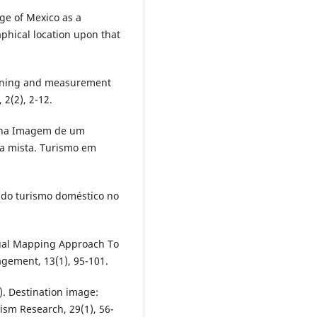
ge of Mexico as a
aphical location upon that
 meaning and measurement
 2(2), 2-12.
ita na Imagem de um
ca mista. Turismo em
 do turismo doméstico no
ptual Mapping Approach To
gement, 13(1), 95-101.
2). Destination image:
ism Research, 29(1), 56-