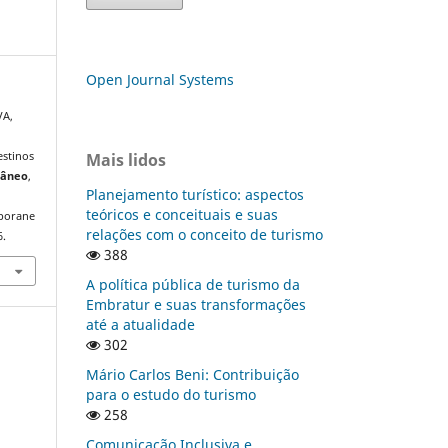
Open Journal Systems
VA,
Mais lidos
estinos
râneo
,
Planejamento turístico: aspectos
teóricos e conceituais e suas
mporane
relações com o conceito de turismo
6.
388
A política pública de turismo da
Embratur e suas transformações
até a atualidade
302
Mário Carlos Beni: Contribuição
para o estudo do turismo
258
Comunicação Inclusiva e