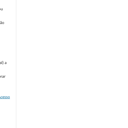
ou
ção
u
l) a
erar
Acesso