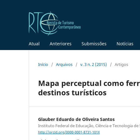
Atual
Anteriores
Submissões
Notícias
Início
/
Arquivos
/
v. 3 n. 2 (2015)
/
Artigos
Mapa perceptual como fer
destinos turísticos
Glauber Eduardo de Oliveira Santos
Instituto Federal de Educação, Ciência e Tecnologia de
http://orcid.org/0000-0001-8731-101X