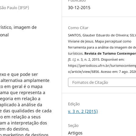
30-12-2015
 São Paulo (IFSP)
ístico, imagem de
Como Citar
ional
SANTOS, Glauber Eduardo de Oliveira; SIL
Viviane de Jesus. Mapa perceptual como
ferramenta para a análise da imagem de d
turísticos.
Revista de Turismo Contempo
[S. l.]
, v. 3, n. 2, 2015. Disponível em:
https://periodicos.ufrn.br/turismoconte
o/article/view/6856. Acesso em: 7 ago. 202
exo e que pode ser
 alternativa amplamente
Fomatos de Citação
o em geral é o mapa
rama que representa a
goria em relação a
Edição
aplicado à análise da
ise das qualidades de cada
v. 3 n. 2 (2015)
o em relação a seus
tam a interpretação dos
Seção
em do destino,
Artigos
o marketing de destinos