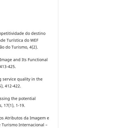
mpetitividade do destino
ade Turística do WEF
ão do Turismo, 4(2).
on Image and Its Functional
 413-425.
g service quality in the
), 412-422.
essing the potential
, 17(1), 1-19.
 dos Atributos da Imagem e
 Turismo Internacional –