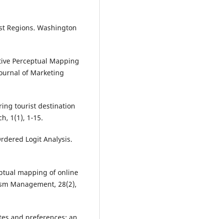
ist Regions. Washington
native Perceptual Mapping
ournal of Marketing
ing tourist destination
h, 1(1), 1-15.
rdered Logit Analysis.
ceptual mapping of online
rism Management, 28(2),
utes and preferences: an