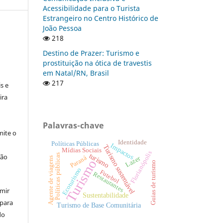
Acessibilidade para o Turista
Estrangeiro no Centro Histórico de
João Pessoa
218
Destino de Prazer: Turismo e
prostituição na ótica de travestis
:
em Natal/RN, Brasil
217
s e
ira
Palavras-chave
ite o
Identidade
Políticas Públicas
Impactos
Turismo sustentável
Mídias Sociais
Florianópolis
turismo
ção
Políticas públicas
Paraná
Lazer
Agente de viagens
Turismo
Guias de turismo
Ecoturismo
Futebol
Restaurantes
umir
Sustentabilidade
 para
Turismo de Base Comunitária
do