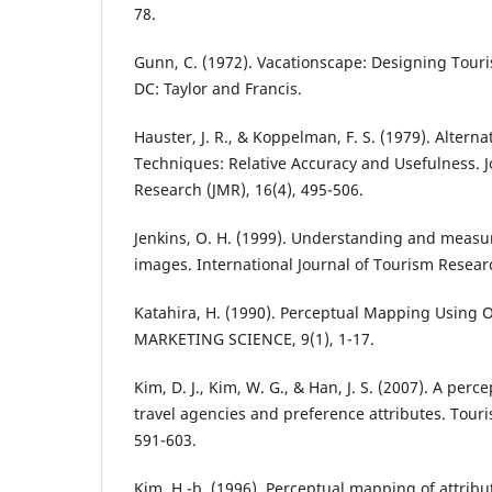
78.
Gunn, C. (1972). Vacationscape: Designing Tour
DC: Taylor and Francis.
Hauster, J. R., & Koppelman, F. S. (1979). Alter
Techniques: Relative Accuracy and Usefulness. J
Research (JMR), 16(4), 495-506.
Jenkins, O. H. (1999). Understanding and measur
images. International Journal of Tourism Researc
Katahira, H. (1990). Perceptual Mapping Using O
MARKETING SCIENCE, 9(1), 1-17.
Kim, D. J., Kim, W. G., & Han, J. S. (2007). A per
travel agencies and preference attributes. Tou
591-603.
Kim, H.-b. (1996). Perceptual mapping of attrib