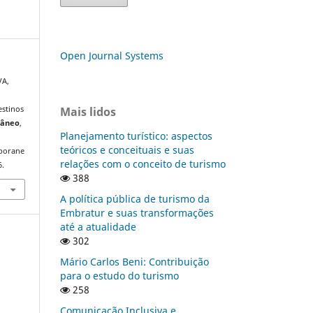
Open Journal Systems
VA,
Mais lidos
estinos
râneo
,
Planejamento turístico: aspectos
teóricos e conceituais e suas
mporane
relações com o conceito de turismo
6.
388
A política pública de turismo da
Embratur e suas transformações
até a atualidade
302
Mário Carlos Beni: Contribuição
para o estudo do turismo
258
Comunicação Inclusiva e