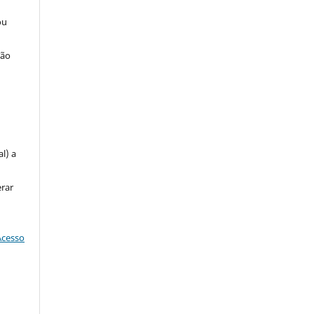
ou
ção
u
l) a
erar
Acesso