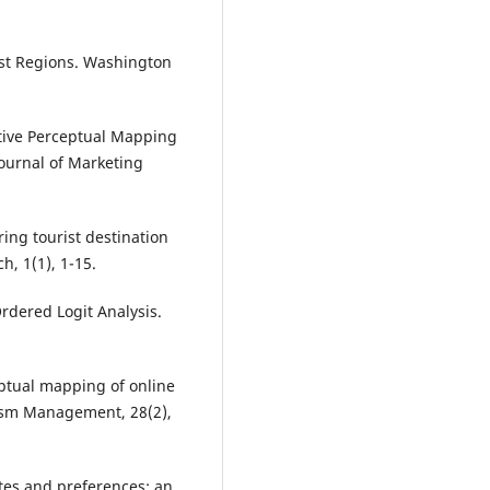
ist Regions. Washington
native Perceptual Mapping
ournal of Marketing
ing tourist destination
h, 1(1), 1-15.
rdered Logit Analysis.
ceptual mapping of online
rism Management, 28(2),
utes and preferences: an