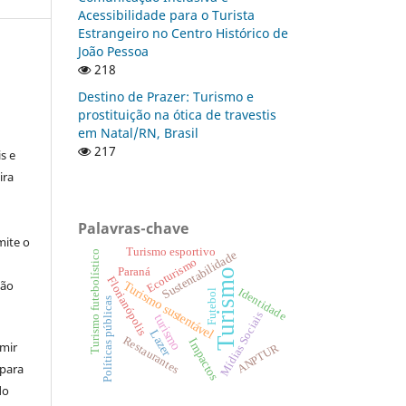
Acessibilidade para o Turista
Estrangeiro no Centro Histórico de
João Pessoa
218
Destino de Prazer: Turismo e
prostituição na ótica de travestis
:
em Natal/RN, Brasil
217
s e
ira
Palavras-chave
ite o
Turismo esportivo
Sustentabilidade
Turismo futebolístico
Ecoturismo
Paraná
Turismo
Florianópolis
ção
Turismo sustentável
Identidade
Futebol
Políticas públicas
Mídias Sociais
turismo
Lazer
Restaurantes
Impactos
umir
ANPTUR
 para
do