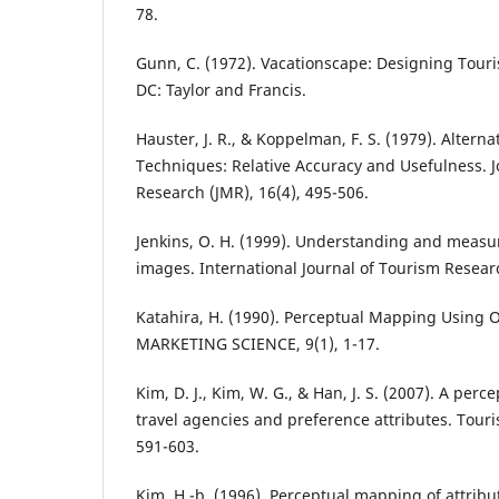
78.
Gunn, C. (1972). Vacationscape: Designing Tour
DC: Taylor and Francis.
Hauster, J. R., & Koppelman, F. S. (1979). Alter
Techniques: Relative Accuracy and Usefulness. J
Research (JMR), 16(4), 495-506.
Jenkins, O. H. (1999). Understanding and measur
images. International Journal of Tourism Researc
Katahira, H. (1990). Perceptual Mapping Using O
MARKETING SCIENCE, 9(1), 1-17.
Kim, D. J., Kim, W. G., & Han, J. S. (2007). A per
travel agencies and preference attributes. Tou
591-603.
Kim, H.-b. (1996). Perceptual mapping of attrib