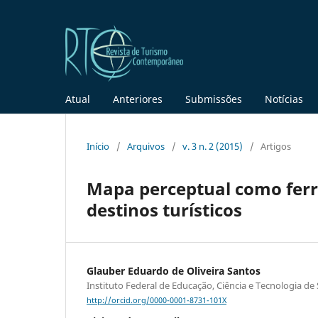
Atual
Anteriores
Submissões
Notícias
Início
/
Arquivos
/
v. 3 n. 2 (2015)
/
Artigos
Mapa perceptual como fer
destinos turísticos
Glauber Eduardo de Oliveira Santos
Instituto Federal de Educação, Ciência e Tecnologia de
http://orcid.org/0000-0001-8731-101X