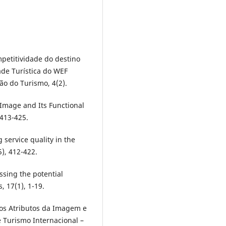
mpetitividade do destino
ade Turística do WEF
ão do Turismo, 4(2).
on Image and Its Functional
 413-425.
g service quality in the
), 412-422.
essing the potential
, 17(1), 1-19.
 dos Atributos da Imagem e
 Turismo Internacional –