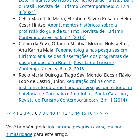
o Brasil
,
Revista de Turismo Contemporâneo: v. 12 n.
3 (2024)
Celso Maciel de Meira, Elizabete Sayuri Kusano, Helio
Cesar Hintze,
Apontamentos históricos sobre a
profissão do guia de turismo
,
Revista de Turismo
Contemporâneo: v. 6 n. 1 (2018)
Clébia da Silva, Orlando Alcobia, Moema Hofstaetter,
Ana Karina Maia,
Fenomenologia nas pesquisas em
turismo: análise das dissertações dos programas de
pós-graduação no Brasil
,
Revista de Turismo
Contemporâneo: v. 6 n. 2 (2018)
Rocio Maria Quiroga, Tiago Savi Mondo, Deosir Flávio
Lobo de Castro Júnior,
Reputação online como
instrumento para melhoria de serviços: um estudo na
hotelaria de Garopaba e Imbituba – Santa Catarina
,
Revista de Turismo Contemporâneo: v. 2 n. 1 (2014)
<<
<
1
2
3
4
5
6
7
8
9
10
11
12
13
14
15
16
17
>
>>
Você também pode
iniciar uma pesquisa avançada por
similaridade
para este artigo.