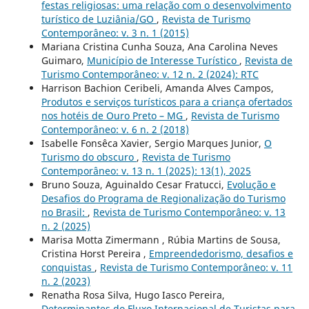
festas religiosas: uma relação com o desenvolvimento
turístico de Luziânia/GO
,
Revista de Turismo
Contemporâneo: v. 3 n. 1 (2015)
Mariana Cristina Cunha Souza, Ana Carolina Neves
Guimaro,
Município de Interesse Turístico
,
Revista de
Turismo Contemporâneo: v. 12 n. 2 (2024): RTC
Harrison Bachion Ceribeli, Amanda Alves Campos,
Produtos e serviços turísticos para a criança ofertados
nos hotéis de Ouro Preto – MG
,
Revista de Turismo
Contemporâneo: v. 6 n. 2 (2018)
Isabelle Fonsêca Xavier, Sergio Marques Junior,
O
Turismo do obscuro
,
Revista de Turismo
Contemporâneo: v. 13 n. 1 (2025): 13(1), 2025
Bruno Souza, Aguinaldo Cesar Fratucci,
Evolução e
Desafios do Programa de Regionalização do Turismo
no Brasil:
,
Revista de Turismo Contemporâneo: v. 13
n. 2 (2025)
Marisa Motta Zimermann , Rúbia Martins de Sousa,
Cristina Horst Pereira ,
Empreendedorismo, desafios e
conquistas
,
Revista de Turismo Contemporâneo: v. 11
n. 2 (2023)
Renatha Rosa Silva, Hugo Iasco Pereira,
Determinantes do Fluxo Internacional de Turistas para