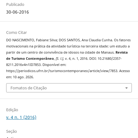
Publicado
30-06-2016
Como Citar
DO NASCIMENTO, Fabiane Silva; DOS SANTOS, Ana Claudia Cunha. Os fatores
motivacionais na prática da atividade turística na terceira idade: um estudo a
partir de um centro de convivência de idosos na cidade de Manaus.
Revista
de Turismo Contemporâneo
,
[S. l.]
, v. 4, n. 1, 2016. DOI: 10.21680/2357-
8211.2016v4n1ID7853. Disponível em:
https://periodicos.ufrn.br/turismocontemporaneo/article/view/7853. Acesso
em: 10 ago. 2026.
Fomatos de Citação
Edição
v. 4 n. 1 (2016)
Seção