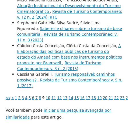
Atuação Institucional do Desenvolvimento do Turismo
Cinematográfico
,
Revista de Turismo Contemporâneo:
v. 12 n. 2 (2024): RTC
Stephanni Gabriella Silva Sudré, Silvio Lima
Figueiredo,
Saberes e olhares sobre o turismo de base
comunitária
,
Revista de Turismo Contemporâneo: v.
11 n. 3 (2023)
Cálidon Costa Conceição, Clêrta Costa da Conceição,
A
Elaboração das políticas públicas de turismo do
estado do Amapá com base nos instrumentos políticos
proposto por Bramwell
,
Revista de Turismo
Contemporâneo: v. 3 n. 2 (2015)
Cassiana Gabrielli,
Turismo responsável: caminhos
possíveis?
,
Revista de Turismo Contemporâneo: v. 5 n.
1 (2017)
<<
<
1
2
3
4
5
6
7
8
9
10
11
12
13
14
15
16
17
18
19
20
21
22
23
2
Você também pode
iniciar uma pesquisa avançada por
similaridade
para este artigo.