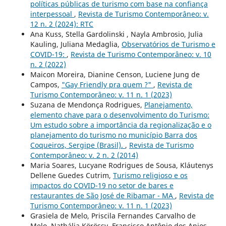
políticas públicas de turismo com base na confiança
interpessoal
,
Revista de Turismo Contemporâneo: v.
12 n. 2 (2024): RTC
Ana Kuss, Stella Gardolinski , Nayla Ambrosio, Julia
Kauling, Juliana Medaglia,
Observatórios de Turismo e
COVID-19:
,
Revista de Turismo Contemporâneo: v. 10
n. 2 (2022)
Maicon Moreira, Dianine Censon, Luciene Jung de
Campos,
"Gay Friendly pra quem ?"
,
Revista de
Turismo Contemporâneo: v. 11 n. 1 (2023)
Suzana de Mendonça Rodrigues,
Planejamento,
elemento chave para o desenvolvimento do Turismo:
Um estudo sobre a importância da regionalização e o
planejamento do turismo no município Barra dos
Coqueiros, Sergipe (Brasil).
,
Revista de Turismo
Contemporâneo: v. 2 n. 2 (2014)
Maria Soares, Lucyane Rodrigues de Sousa, Kláutenys
Dellene Guedes Cutrim,
Turismo religioso e os
impactos do COVID-19 no setor de bares e
restaurantes de São José de Ribamar - MA
,
Revista de
Turismo Contemporâneo: v. 11 n. 1 (2023)
Grasiela de Melo, Priscila Fernandes Carvalho de
Melo, Nathália Körössy, Francisco Antônio dos Anjos,