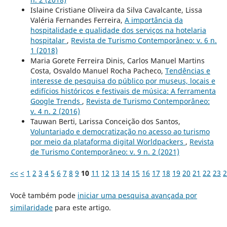
Islaine Cristiane Oliveira da Silva Cavalcante, Lissa
Valéria Fernandes Ferreira,
A importância da
hospitalidade e qualidade dos serviços na hotelaria
hospitalar
,
Revista de Turismo Contemporâneo: v. 6 n.
1 (2018)
Maria Gorete Ferreira Dinis, Carlos Manuel Martins
Costa, Osvaldo Manuel Rocha Pacheco,
Tendências e
interesse de pesquisa do público por museus, locais e
edifícios históricos e festivais de música: A ferramenta
Google Trends
,
Revista de Turismo Contemporâneo:
v. 4 n. 2 (2016)
Tauwan Berti, Larissa Conceição dos Santos,
Voluntariado e democratização no acesso ao turismo
por meio da plataforma digital Worldpackers
,
Revista
de Turismo Contemporâneo: v. 9 n. 2 (2021)
<<
<
1
2
3
4
5
6
7
8
9
10
11
12
13
14
15
16
17
18
19
20
21
22
23
2
Você também pode
iniciar uma pesquisa avançada por
similaridade
para este artigo.