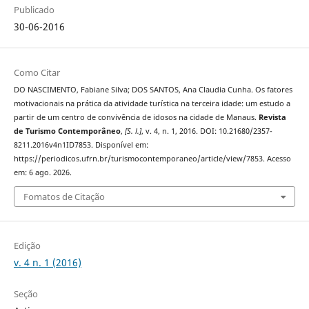
Publicado
30-06-2016
Como Citar
DO NASCIMENTO, Fabiane Silva; DOS SANTOS, Ana Claudia Cunha. Os fatores
motivacionais na prática da atividade turística na terceira idade: um estudo a
partir de um centro de convivência de idosos na cidade de Manaus.
Revista
de Turismo Contemporâneo
,
[S. l.]
, v. 4, n. 1, 2016. DOI: 10.21680/2357-
8211.2016v4n1ID7853. Disponível em:
https://periodicos.ufrn.br/turismocontemporaneo/article/view/7853. Acesso
em: 6 ago. 2026.
Fomatos de Citação
Edição
v. 4 n. 1 (2016)
Seção