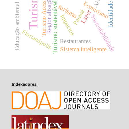
Turismo
Turismo Acessível
Regionalização
Ecoturismo
Turismo sustentável
Identidade
Educação ambiental
turismo
Paraná
Lazer
Impactos
Sustentabilidade
Florianópolis
Restaurantes
Sistema inteligente
Indexadores: