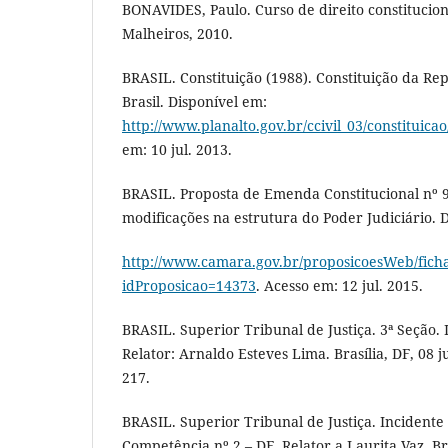
BONAVIDES, Paulo. Curso de direito constituciona
Malheiros, 2010.
BRASIL. Constituição (1988). Constituição da Re
Brasil. Disponível em:
http://www.planalto.gov.br/ccivil_03/constituica
em: 10 jul. 2013.
BRASIL. Proposta de Emenda Constitucional nº 9
modificações na estrutura do Poder Judiciário. 
http://www.camara.gov.br/proposicoesWeb/fich
idProposicao=14373
. Acesso em: 12 jul. 2015.
BRASIL. Superior Tribunal de Justiça. 3ª Seção. I
Relator: Arnaldo Esteves Lima. Brasília, DF, 08 ju
217.
BRASIL. Superior Tribunal de Justiça. Incident
Competência nº 2 – DF. Relator a Laurita Vaz. Bra