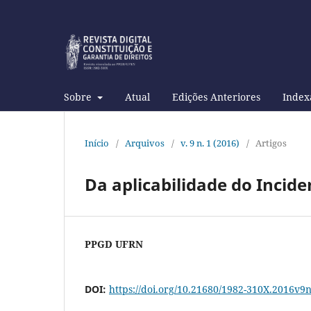
Sobre
Atual
Edições Anteriores
Index
Início
/
Arquivos
/
v. 9 n. 1 (2016)
/
Artigos
Da aplicabilidade do Inci
PPGD UFRN
DOI:
https://doi.org/10.21680/1982-310X.2016v