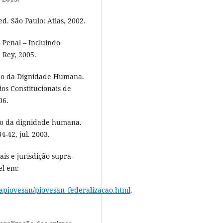
d. São Paulo: Atlas, 2002.
 Penal – Incluindo
 Rey, 2005.
pio da Dignidade Humana.
ios Constitucionais de
06.
pio da dignidade humana.
4-42, jul. 2003.
is e jurisdição supra-
el em:
viapiovesan/piovesan_federalizacao.html
.