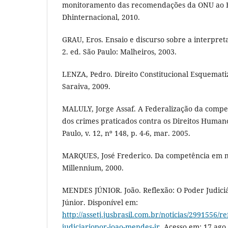
monitoramento das recomendações da ONU ao Br
Dhinternacional, 2010.
GRAU, Eros. Ensaio e discurso sobre a interpreta
2. ed. São Paulo: Malheiros, 2003.
LENZA, Pedro. Direito Constitucional Esquematiz
Saraiva, 2009.
MALULY, Jorge Assaf. A Federalização da compe
dos crimes praticados contra os Direitos Human
Paulo, v. 12, nº 148, p. 4-6, mar. 2005.
MARQUES, José Frederico. Da competência em ma
Millennium, 2000.
MENDES JÚNIOR. João. Reflexão: O Poder Judici
Júnior. Disponível em:
http://assetj.jusbrasil.com.br/noticias/2991556/r
judiciariopor-joao-mendes-jr
. Acesso em: 17 ago.