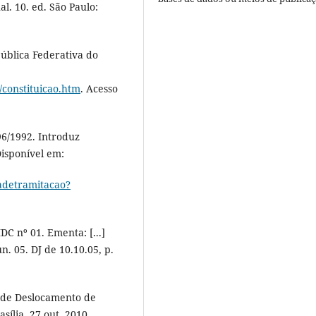
l. 10. ed. São Paulo:
pública Federativa do
o/constituicao.htm
. Acesso
6/1992. Introduz
Disponível em:
adetramitacao?
DC nº 01. Ementa: [...]
n. 05. DJ de 10.10.05, p.
e de Deslocamento de
sília, 27 out. 2010.