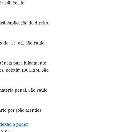
asil. Recife:
ção/aplicação do direito.
ado. 13. ed. São Paulo:
tência para julgamento
os. Boletim IBCCRIM, São
téria penal. São Paulo:
ário por João Mendes
eflexao-o-poder-
 2015.