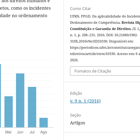
 aos direitos humanos e
etos, como os incidentes
Como Citar
ilidade no ordenamento
UFRN, PPGD. Da aplicabilidade do Inciden
Deslocamento de Competência.
Revista Di
Constituição e Garantia de Direitos
,
[S. l.
n. 1, p. 208–231, 2016. DOI: 10.21680/1982-
310X.2016v9n1ID10330. Disponível em:
https://periodicos.ufrn.br/constituicaoegar
edireitos/article/view/10330. Acesso em: 6 
2026.
Fomatos de Citação
Edição
v. 9 n. 1 (2016)
Seção
Artigos