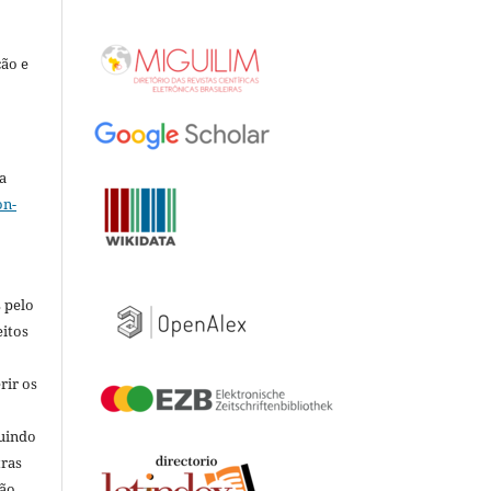
ção e
a
on-
 pelo
eitos
rir os
luindo
tras
ão.