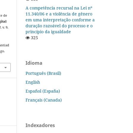
A competência recursal na Lei nº
11.340/06 e a violência de gênero
te de
em uma interpretação conforme a
gital
duração razoável do processo e o
]
, v. 9,
princípio da igualdade
325
antiad
ago.
Idioma
Português (Brasil)
English
Español (España)
Français (Canada)
Indexadores