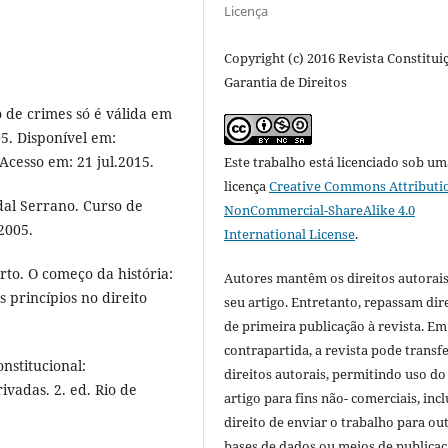
Licença
Copyright (c) 2016 Revista Constitui
Garantia de Direitos
 de crimes só é válida em
05. Disponível em:
 Acesso em: 21 jul.2015.
Este trabalho está licenciado sob um
licença
Creative Commons Attributi
al Serrano. Curso de
NonCommercial-ShareAlike 4.0
 2005.
International License
.
o. O começo da história:
Autores mantêm os direitos autorais
s princípios no direito
seu artigo. Entretanto, repassam dir
de primeira publicação à revista. Em
contrapartida, a revista pode transfe
nstitucional:
direitos autorais, permitindo uso do
ivadas. 2. ed. Rio de
artigo para fins não- comerciais, inc
direito de enviar o trabalho para ou
bases de dados ou meios de publicaç