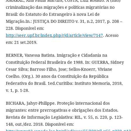
AMARAL, Ana Paula Martins; COSTA, Luiz Rosado. A (não)
criminalização das migrações e políticas migratórias no
Brasil: do Estatuto do Estrangeiro à nova Lei de
Migração.In.: JUSTIÇA DO DIREITO v. 31, n.2, 2017, p. 208 –
228. Disponível em:
http://seer.upf.br/index.php/rjd/article/view/7147
. Acesso
em: 21 set.2019.
BERNER, Vanessa Batista. Imigração e Cidadania na
Constituição Federal Brasileira de 1988. In: GUERRA, Sidney
Cesar Silva; Barroso Filho, Jose; Sellos-Knoerr, Viviane
Coelho. (Org.). 30 anos da Constituição da República
Federativa do Brasil. 1ed.Curitiba: Instituto Memoria, 2018,
v. 1, p. 1-28.
BICHARA, Jahyr-Philippe. Proteção internacional dos
migrantes: entre prerrogativas e obrigações dos Estados.
Revista de Informação Legislativa: RIL, v. 55, n. 220, p. 123-
148, out./dez. 2018. Disponível em: