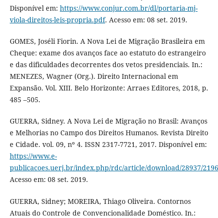
Disponível em:
https://www.conjur.com.br/dl/portaria-mj-
viola-direitos-leis-propria.pdf
. Acesso em: 08 set. 2019.
GOMES, Joséli Fiorin. A Nova Lei de Migração Brasileira em
Cheque: exame dos avanços face ao estatuto do estrangeiro
e das dificuldades decorrentes dos vetos presidenciais. In.:
MENEZES, Wagner (Org.). Direito Internacional em
Expansão. Vol. XIII. Belo Horizonte: Arraes Editores, 2018, p.
485 –505.
GUERRA, Sidney. A Nova Lei de Migração no Brasil: Avanços
e Melhorias no Campo dos Direitos Humanos. Revista Direito
e Cidade. vol. 09, nº 4. ISSN 2317-7721, 2017. Disponível em:
https://www.e-
publicacoes.uerj.br/index.php/rdc/article/download/28937/219
Acesso em: 08 set. 2019.
GUERRA, Sidney; MOREIRA, Thiago Oliveira. Contornos
Atuais do Controle de Convencionalidade Doméstico. In.: