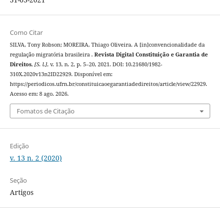
Como Citar
SILVA, Tony Robson; MOREIRA, Thiago Oliveira. A [in]convencionalidade da
regulação migratória brasileira .
Revista Digital Constituição e Garantia de
Direitos
,
[S. l.]
, v. 13, n. 2, p. 5–20, 2021. DOI: 10.21680/1982-
310X.2020v13n2ID22929. Disponível em:
https://periodicos.ufrn.br/constituicaoegarantiadedireitos/article/view/22929.
Acesso em: 8 ago. 2026.
Fomatos de Citação
Edição
v. 13 n. 2 (2020)
Seção
Artigos