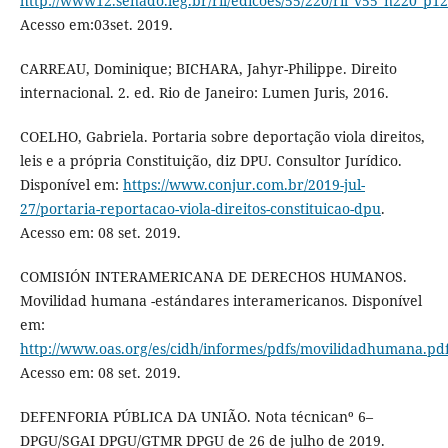
http://www12.senado.leg.br/ril/edicoes/55/220/ril_v55_n220_p1
Acesso em:03set. 2019.
CARREAU, Dominique; BICHARA, Jahyr-Philippe. Direito
internacional. 2. ed. Rio de Janeiro: Lumen Juris, 2016.
COELHO, Gabriela. Portaria sobre deportação viola direitos,
leis e a própria Constituição, diz DPU. Consultor Jurídico.
Disponível em:
https://www.conjur.com.br/2019-jul-
27/portaria-reportacao-viola-direitos-constituicao-dpu
.
Acesso em: 08 set. 2019.
COMISIÓN INTERAMERICANA DE DERECHOS HUMANOS.
Movilidad humana -estándares interamericanos. Disponível
em:
http://www.oas.org/es/cidh/informes/pdfs/movilidadhumana.pd
Acesso em: 08 set. 2019.
DEFENFORIA PÚBLICA DA UNIÃO. Nota técnicanº 6–
DPGU/SGAI DPGU/GTMR DPGU de 26 de julho de 2019.