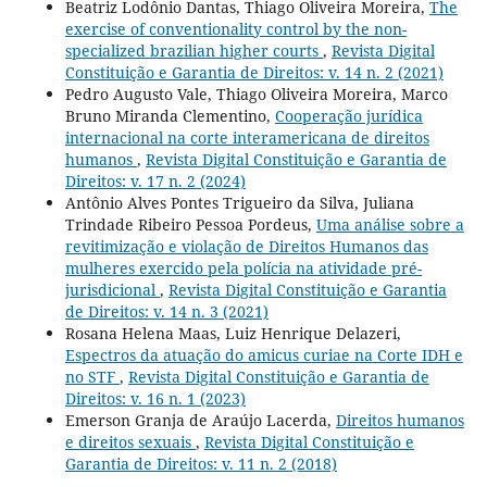
Beatriz Lodônio Dantas, Thiago Oliveira Moreira,
The
exercise of conventionality control by the non-
specialized brazilian higher courts
,
Revista Digital
Constituição e Garantia de Direitos: v. 14 n. 2 (2021)
Pedro Augusto Vale, Thiago Oliveira Moreira, Marco
Bruno Miranda Clementino,
Cooperação jurídica
internacional na corte interamericana de direitos
humanos
,
Revista Digital Constituição e Garantia de
Direitos: v. 17 n. 2 (2024)
Antônio Alves Pontes Trigueiro da Silva, Juliana
Trindade Ribeiro Pessoa Pordeus,
Uma análise sobre a
revitimização e violação de Direitos Humanos das
mulheres exercido pela polícia na atividade pré-
jurisdicional
,
Revista Digital Constituição e Garantia
de Direitos: v. 14 n. 3 (2021)
Rosana Helena Maas, Luiz Henrique Delazeri,
Espectros da atuação do amicus curiae na Corte IDH e
no STF
,
Revista Digital Constituição e Garantia de
Direitos: v. 16 n. 1 (2023)
Emerson Granja de Araújo Lacerda,
Direitos humanos
e direitos sexuais
,
Revista Digital Constituição e
Garantia de Direitos: v. 11 n. 2 (2018)