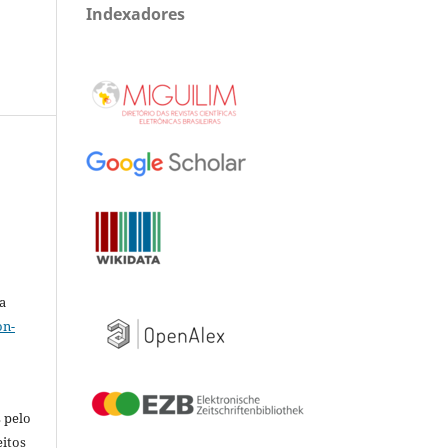
Indexadores
a
on-
 pelo
eitos