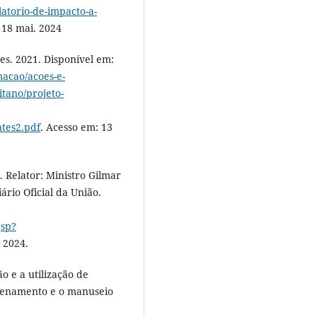
atorio-de-impacto-a-
 18 mai. 2024
es. 2021. Disponível em:
macao/acoes-e-
tano/projeto-
ntes2.pdf
. Acesso em: 13
 Relator: Ministro Gilmar
ário Oficial da União.
jsp?
 2024.
o e a utilização de
azenamento e o manuseio