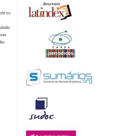
rir os
luindo
tras
ão.