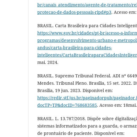
br/canais_atendimento/agente-de-tratamento/rel
protecao-de-dados-pessoais-ripd#p3
. Acesso em:
BRASIL. Carta Brasileira para Cidades Inteligent
https://www.gov.br/cidades/pt-br/acesso-a-infor
programas/desenvolvimento-urbano-e-metropoli
andus/carta-brasileira-para-cidades-
inteligentes/CartaBrasileiraparaCidadesIntelige
mai. 2024.
BRASIL. Supremo Tribunal Federal. ADI nº 6649.
Mendes. Tribunal Pleno. Brasília, 15 set. 2022. Di
Brasília, 19 jun. 2023. Disponível em:
https://redir.stf.jus.br/paginadorpub/paginador.
docTP=TP&docID=768683585
. Acesso em: 18mai.
BRASIL. L. 13.787/2018. Dispõe sobre digitalizaçã
sistemas informatizados para a guarda, o arm
de prontuário de paciente. Disponível em: