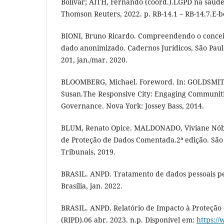
Bolivar; AITH, Fernando (coord.).LGPD na saúde 
Thomson Reuters, 2022. p. RB-14.1 – RB-14.7.E-b
BIONI, Bruno Ricardo. Compreendendo o concei
dado anonimizado. Cadernos Jurídicos, São Paulo,
201, jan./mar. 2020.
BLOOMBERG, Michael. Foreword. In: GOLDSMI
Susan.The Responsive City: Engaging Communit
Governance. Nova York: Jossey Bass, 2014.
BLUM, Renato Opice. MALDONADO, Viviane Nóbr
de Proteção de Dados Comentada.2ª edição. São 
Tribunais, 2019.
BRASIL. ANPD. Tratamento de dados pessoais pe
Brasília, jan. 2022.
BRASIL. ANPD. Relatório de Impacto à Proteção 
(RIPD).06 abr. 2023. n.p. Disponível em:
https:/