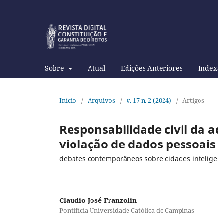
Sobre
Atual
Edições Anteriores
Index
Início
/
Arquivos
/
v. 17 n. 2 (2024)
/
Artigos
Responsabilidade civil da 
violação de dados pessoais
debates contemporâneos sobre cidades inteligen
Claudio José Franzolin
Pontifícia Universidade Católica de Campinas