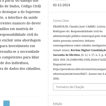
s a partir do diálogo das
02-12-2024
ção de Dados, Código Civil)
do destaque a do Supremo
te, a interface da saúde
Como Citar
ferentes nuances do dever
FRANZOLIN, Claudio José; CARMO, Letícia
idadãos em matéria de
Rodrigues do. Responsabilidade civil da
esponsabilidade civil do
administração pública municipal pela viol
em excluir uma abordagem
dados pessoais sensíveis: debates
 para investimento em
contemporâneos sobre cidades inteligente
(smart cities).
Revista Digital Constituiçã
ressalta-se a necessidade
Garantia de Direitos
,
[S. l.]
, v. 17, n. 2, p.
s competentes para lidar
2024. DOI: 10.21680/1982-310X.2024v17n2I
de dos indivíduos,
Disponível em:
ra de dados dos cidadãos.
https://periodicos.ufrn.br/constituicaoegar
edireitos/article/view/36427. Acesso em: 6 
2026.
Fomatos de Citação
Edição