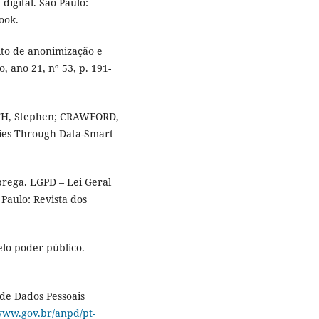
digital. São Paulo:
ook.
to de anonimização e
 ano 21, nº 53, p. 191-
TH, Stephen; CRAWFORD,
ies Through Data-Smart
ega. LGPD – Lei Geral
Paulo: Revista dos
lo poder público.
de Dados Pessoais
/www.gov.br/anpd/pt-