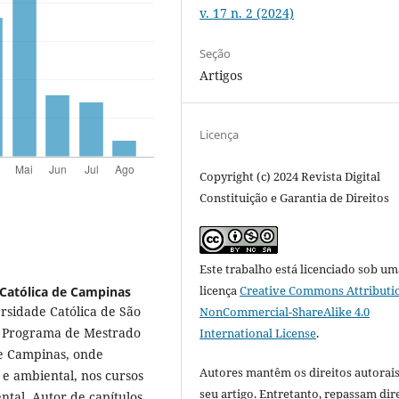
v. 17 n. 2 (2024)
Seção
Artigos
Licença
Copyright (c) 2024 Revista Digital
Constituição e Garantia de Direitos
Este trabalho está licenciado sob um
licença
Creative Commons Attributi
 Católica de Campinas
ersidade Católica de São
NonCommercial-ShareAlike 4.0
no Programa de Mestrado
International License
.
de Campinas, onde
Autores mantêm os direitos autorais
 e ambiental, nos cursos
seu artigo. Entretanto, repassam dir
tal. Autor de capítulos