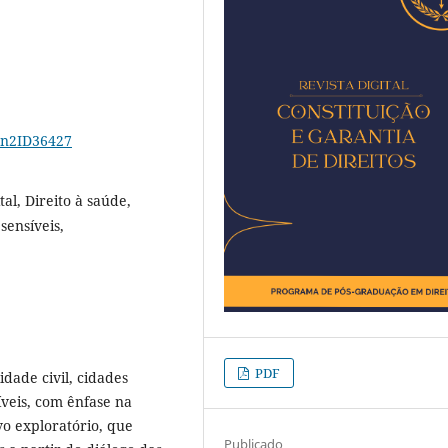
17n2ID36427
tal, Direito à saúde,
sensíveis,
PDF
idade civil, cidades
íveis, com ênfase na
vo exploratório, que
Publicado