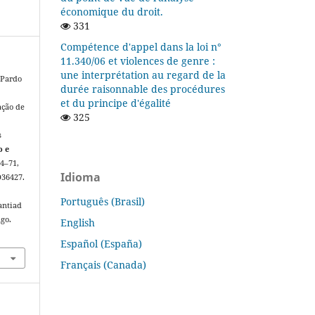
économique du droit.
331
Compétence d'appel dans la loi n°
11.340/06 et violences de genre :
une interprétation au regard de la
 Pardo
durée raisonnable des procédures
et du principe d'égalité
ação de
325
s
o e
 44–71,
Idioma
D36427.
Português (Brasil)
antiad
ago.
English
Español (España)
Français (Canada)