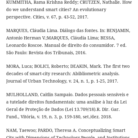
KUMMITHA, Rama Krishna Reddy; CRUTZEN, Nathalie. How
do we understand smart cities? An evolutionary
perspective. Cities, v. 67, p. 43-52, 2017.
MARQUES, Cláudia Lima. Diálogo das fontes. In: BENJAMIN,
Antonio Herman V.;MARQUES, Cláudia Lima; BESSA,
Leonardo Roscoe. Manual de direito do consumidor. 7 ed.
São Paulo: Revista dos Tribunais, 2016.
MORA, Luca; BOLICI, Roberto; DEAKIN, Mark. The first two
decades of smart-city research: Abibliometric analysis.
Journal of Urban Technology, v. 24, n. 1, p. 1-25, 2017.
MULHOLLAND, Caitlin Sampaio. Dados pessoais sensíveis e
a tutelade direitos fundamentais: uma análise à luz da Lei
Geral de Proteção de Dados (Lei 13.709/18).R. Dir. Gar.
Fund., Vitória, v. 19, n. 3, p. 159-180, set./dez. 2018.
NAM, Taewoo; PARDO, Theresa A. Conceptualizing Smart
City with Dimensions of Technology,People, and Institutions.