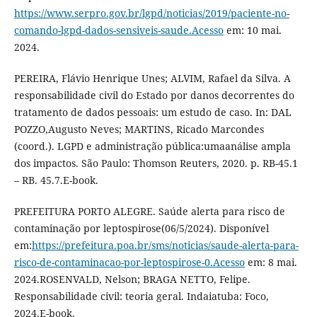
https://www.serpro.gov.br/lgpd/noticias/2019/paciente-no-
comando-lgpd-dados-sensiveis-saude.Acesso
em: 10 mai.
2024.
PEREIRA, Flávio Henrique Unes; ALVIM, Rafael da Silva. A
responsabilidade civil do Estado por danos decorrentes do
tratamento de dados pessoais: um estudo de caso. In: DAL
POZZO,Augusto Neves; MARTINS, Ricado Marcondes
(coord.). LGPD e administração pública:umaanálise ampla
dos impactos. São Paulo: Thomson Reuters, 2020. p. RB-45.1
– RB. 45.7.E-book.
PREFEITURA PORTO ALEGRE. Saúde alerta para risco de
contaminação por leptospirose(06/5/2024). Disponível
em:
https://prefeitura.poa.br/sms/noticias/saude-alerta-para-
risco-de-contaminacao-por-leptospirose-0.Acesso
em: 8 mai.
2024.ROSENVALD, Nelson; BRAGA NETTO, Felipe.
Responsabilidade civil: teoria geral. Indaiatuba: Foco,
2024.E-book.