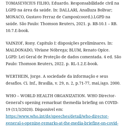
TOMASEVICIUS FILHO, Eduardo. Responsabilidade civil na
LGPD na área da saúde. In: DALLARI, Analluza Bolivar;
MONACO, Gustavo Ferraz de Campos(coord.).LGPD na
saúde. São Paulo: Thomson Reuters, 2021. p. RB-10.1 – RB.
10.7.E-book.
VAINZOF, Rony. Capítulo I: disposições preliminares. In:
MALDONADO, Viviane Nóbrega; BLUM, Renato Opice.
LGPD: Lei Geral de Proteção de dados comentada. 4 ed. São
Paulo: Thomson Reuters, 2022. p. RL-1.2.E-book.
WERTHEIN, Jorge. A sociedade da informação e seus
desafios. Ci. Inf., Brasília, v. 29, n. 2, p.71-77, mai./ago. 2000.
WHO – WORLD HEALTH ORGANIZATION. WHO Director-
General's opening remarksat themedia briefing on COVID-
19 (11/3/2020). Disponível em:
https://www.who.int/dg/speeches/detail/who-director-
general-s-opening-remarks-at-the-media-briefing-on-covid-