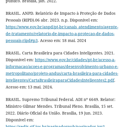
público. Brasília, jan. 2022.
BRASIL. ANPD. Relatório de Impacto à Proteção de Dados
Pessoais (RIPD).06 abr. 2023. n.p. Disponível em:
https://www.gov.br/anpd/pt-br/canais_atendimento/agente-
de-tratamento/relatorio-de-impacto-a-protecao-de-dados-
pessoais-ripd#p3
. Acesso em: 18 mai. 2024
BRASIL. Carta Brasileira para Cidades Inteligentes. 2021.
Disponível em:
https://www.gov.br/cidades/pt-br/acesso-a-
informacao/acoes-e-programas/desenvolvimento-urbano-e-
metropolitano/projeto-andus/carta-brasileira-para-cidades-
inteligentes/CartaBrasileiraparaCidadesInteligentes2.pdf
.
Acesso em: 13 mai. 2024.
BRASIL. Supremo Tribunal Federal. ADI nº 6649. Relator:
Ministro Gilmar Mendes. Tribunal Pleno. Brasília, 15 set.
2022. Diário Oficial da União. Brasília, 19 jun. 2023.
Disponível em:
https://redir.stf.jus.br/paginadorpub/paginador.jsp?