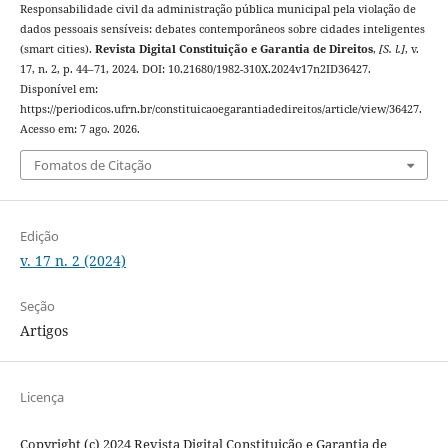
Responsabilidade civil da administração pública municipal pela violação de
dados pessoais sensíveis: debates contemporâneos sobre cidades inteligentes
(smart cities).
Revista Digital Constituição e Garantia de Direitos
,
[S. l.]
, v.
17, n. 2, p. 44–71, 2024. DOI: 10.21680/1982-310X.2024v17n2ID36427.
Disponível em:
https://periodicos.ufrn.br/constituicaoegarantiadedireitos/article/view/36427.
Acesso em: 7 ago. 2026.
Fomatos de Citação
Edição
v. 17 n. 2 (2024)
Seção
Artigos
Licença
Copyright (c) 2024 Revista Digital Constituição e Garantia de