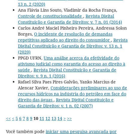
13 n. 2 (2020)
Ana Flávia Lins Souto, Vladimir da Rocha França,
Controle de constitucionalidade
,
Revista Digital
Constituição e Garantia de Direitos: v. 7 n. 01 (2014)
Carlos André Maciel Pinheiro Pereira, Andressa Solon
Borges,
O incidente de resolução de demandas
repetitivas aplicado ao direito do consumidor
,
Revista
Digital Constituição e Garantia de Direitos: v. 13 n. 1
(2020)
PPGD UFRN,
Uma análise acerca da efetividade do
ativismo judicial como garantia do acesso ao direito à
saúde
,
Revista Digital Constituição e Garantia de
Direitos: v. 9 n. 1 (2016)
Rafael Silva Paes Pires Galvão, Yanko Marcius de
Alencar Xavier,
Considerações preliminares ao uso de
recursos hídricos na indústria do petróleo em face do
direito das águas
,
Revista Digital Constituição e
Garantia de Direitos: v. 1 n. 02 (2007)
<<
<
5
6
7
8
9
10
11
12
13
14
>
>>
Você também pode
iniciar uma pesquisa avançada por