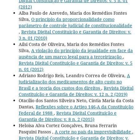
Digital Constituição e Garantia de Direitos: v. 5 n. 01
(2012)
Alba Paulo de Azevedo, Maria dos Remédios Fontes
Silva,
O princípio da proporcionalidade como
parâmetro de controle judicial de constitucionalidade
,
Revista Digital Constituição e Garantia de Direitos: v.
3 n. 01 (2010)
Ailsi Costa de Oliveira, Maria dos Remédios Fontes
Silva,
A violação do princípio da igualdade em face da
ausência de um marco legal para a terceirização
,
Revista Digital Constituição e Garantia de Direitos: v. 5
n. 01 (2012)
Adriano Rodrigo Reis, Leandro Correa de Oliveira,
A
judicialização dos medicamentos de alto custo no
Brasil e a teoria dos custos dos direitos
,
Revista Digital
Constituição e Garantia de Direitos: v. 12 n. 2 (2019)
Otacílio dos Santos Silveira Neto, Cíntia Maria da Costa
Dantas,
Reflexões sobre o Artigo 146-A da Constituição
Federal de 1988
,
Revista Digital Constituição e
Garantia de Direitos: v. 8 n. 2 (2015)
Heloísa Alva Cortez Gonçalves, Bruna Ferrarin
Pasquini Passos ,
A corte no país da imprevisibilidade
,
Revista Digital Constituição e Garantia de Direitos: v.