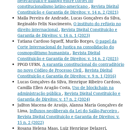
heterárquico e diálogo entre cortes no
constitucionalismo latino-americano
,
Revista Digital
Constituição e Garantia de Direitos: v. 14 n. 2 (2021)
Maila Pereira de Andrade, Lucas Gonçalves da Silva,
Reginaldo Felix Nascimento,
O instituto do refúgio no
direito internacional
,
Revista Digital Constituição e
Garantia de Direitos: v. 16 n. 1 (2023)
Tatiana Cardoso Squeff, Murilo Borges,
O papel da
Corte Internacional de Justiça na consolidação do
cosmopolitismo humanista
,
Revista Digital
Constituição e Garantia de Direitos: v. 14 n. 2 (2021)
PPGD UFRN,
A garantia constitucional do contraditório
no novo Código de Processo Civil
,
Revista Digital
Constituição e Garantia de Direitos: v. 9 n. 1 (2016)
Lucas Gonçalves da Silva, Henrique Ribeiro Cardoso,
Camilla Ellen Aragão Costa,
Uso de blockchain na
administração pública
,
Revista Digital Constituição e
Garantia de Direitos: v. 17 n. 2 (2024)
Jailton Macena de Araújo, Alanna Maria Gonçalves de
Lima,
Influxos neoliberais da Lei do Salão-Parceiro
,
Revista Digital Constituição e Garantia de Direitos: v.
15 n. 2 (2022)
Rosana Helena Maas, Luiz Henrique Delazeri,