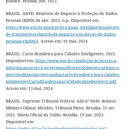
público. Brasília, jan. 2022.
BRASIL. ANPD. Relatório de Impacto à Proteção de Dados
Pessoais (RIPD).06 abr. 2023. n.p. Disponível em:
https://www.gov.br/anpd/pt-br/canais_atendimento/agente-
de-tratamento/relatorio-de-impacto-a-protecao-de-dados-
pessoais-ripd#p3
. Acesso em: 18 mai. 2024
BRASIL. Carta Brasileira para Cidades Inteligentes. 2021.
Disponível em:
https://www.gov.br/cidades/pt-br/acesso-a-
informacao/acoes-e-programas/desenvolvimento-urbano-e-
metropolitano/projeto-andus/carta-brasileira-para-cidades-
inteligentes/CartaBrasileiraparaCidadesInteligentes2.pdf
.
Acesso em: 13 mai. 2024.
BRASIL. Supremo Tribunal Federal. ADI nº 6649. Relator:
Ministro Gilmar Mendes. Tribunal Pleno. Brasília, 15 set.
2022. Diário Oficial da União. Brasília, 19 jun. 2023.
Disponível em:
https://redir.stf.jus.br/paginadorpub/paginador.jsp?