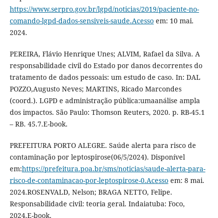
https://www.serpro.gov.br/lgpd/noticias/2019/paciente-no-
comando-lgpd-dados-sensiveis-saude.Acesso
em: 10 mai.
2024.
PEREIRA, Flávio Henrique Unes; ALVIM, Rafael da Silva. A
responsabilidade civil do Estado por danos decorrentes do
tratamento de dados pessoais: um estudo de caso. In: DAL
POZZO,Augusto Neves; MARTINS, Ricado Marcondes
(coord.). LGPD e administração pública:umaanálise ampla
dos impactos. São Paulo: Thomson Reuters, 2020. p. RB-45.1
– RB. 45.7.E-book.
PREFEITURA PORTO ALEGRE. Saúde alerta para risco de
contaminação por leptospirose(06/5/2024). Disponível
em:
https://prefeitura.poa.br/sms/noticias/saude-alerta-para-
risco-de-contaminacao-por-leptospirose-0.Acesso
em: 8 mai.
2024.ROSENVALD, Nelson; BRAGA NETTO, Felipe.
Responsabilidade civil: teoria geral. Indaiatuba: Foco,
2024.E-book.