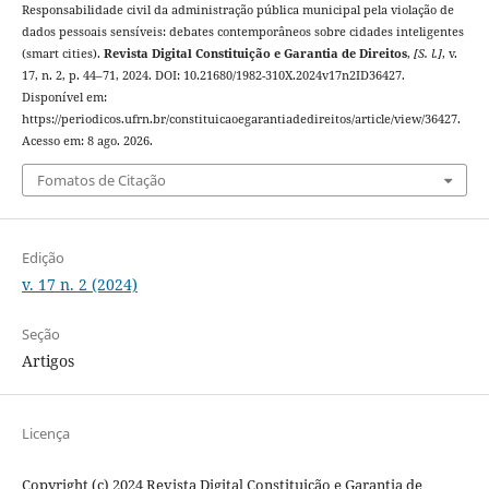
Responsabilidade civil da administração pública municipal pela violação de
dados pessoais sensíveis: debates contemporâneos sobre cidades inteligentes
(smart cities).
Revista Digital Constituição e Garantia de Direitos
,
[S. l.]
, v.
17, n. 2, p. 44–71, 2024. DOI: 10.21680/1982-310X.2024v17n2ID36427.
Disponível em:
https://periodicos.ufrn.br/constituicaoegarantiadedireitos/article/view/36427.
Acesso em: 8 ago. 2026.
Fomatos de Citação
Edição
v. 17 n. 2 (2024)
Seção
Artigos
Licença
Copyright (c) 2024 Revista Digital Constituição e Garantia de