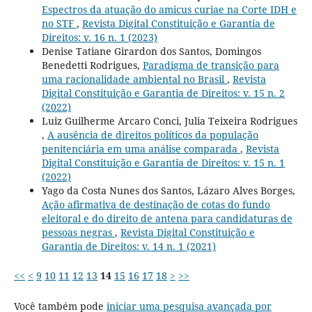
Espectros da atuação do amicus curiae na Corte IDH e
no STF
,
Revista Digital Constituição e Garantia de
Direitos: v. 16 n. 1 (2023)
Denise Tatiane Girardon dos Santos, Domingos
Benedetti Rodrigues,
Paradigma de transição para
uma racionalidade ambiental no Brasil
,
Revista
Digital Constituição e Garantia de Direitos: v. 15 n. 2
(2022)
Luiz Guilherme Arcaro Conci, Julia Teixeira Rodrigues
,
A ausência de direitos políticos da população
penitenciária em uma análise comparada
,
Revista
Digital Constituição e Garantia de Direitos: v. 15 n. 1
(2022)
Yago da Costa Nunes dos Santos, Lázaro Alves Borges,
Ação afirmativa de destinação de cotas do fundo
eleitoral e do direito de antena para candidaturas de
pessoas negras
,
Revista Digital Constituição e
Garantia de Direitos: v. 14 n. 1 (2021)
<<
<
9
10
11
12
13
14
15
16
17
18
>
>>
Você também pode
iniciar uma pesquisa avançada por