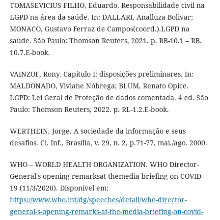
TOMASEVICIUS FILHO, Eduardo. Responsabilidade civil na
LGPD na área da saúde. In: DALLARI, Analluza Bolivar;
MONACO, Gustavo Ferraz de Campos(coord.).LGPD na
saúde. São Paulo: Thomson Reuters, 2021. p. RB-10.1 – RB.
10.7.E-book.
VAINZOF, Rony. Capítulo I: disposições preliminares. In:
MALDONADO, Viviane Nóbrega; BLUM, Renato Opice.
LGPD: Lei Geral de Proteção de dados comentada. 4 ed. São
Paulo: Thomson Reuters, 2022. p. RL-1.2.E-book.
WERTHEIN, Jorge. A sociedade da informação e seus
desafios. Ci. Inf., Brasília, v. 29, n. 2, p.71-77, mai./ago. 2000.
WHO – WORLD HEALTH ORGANIZATION. WHO Director-
General's opening remarksat themedia briefing on COVID-
19 (11/3/2020). Disponível em:
https://www.who.int/dg/speeches/detail/who-director-
general-s-opening-remarks-at-the-media-briefing-on-covid-