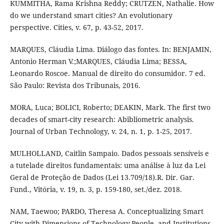
KUMMITHA, Rama Krishna Reddy; CRUTZEN, Nathalie. How
do we understand smart cities? An evolutionary
perspective. Cities, v. 67, p. 43-52, 2017.
MARQUES, Cláudia Lima. Diálogo das fontes. In: BENJAMIN,
Antonio Herman V.;MARQUES, Cláudia Lima; BESSA,
Leonardo Roscoe. Manual de direito do consumidor. 7 ed.
São Paulo: Revista dos Tribunais, 2016.
MORA, Luca; BOLICI, Roberto; DEAKIN, Mark. The first two
decades of smart-city research: Abibliometric analysis.
Journal of Urban Technology, v. 24, n. 1, p. 1-25, 2017.
MULHOLLAND, Caitlin Sampaio. Dados pessoais sensíveis e
a tutelade direitos fundamentais: uma análise à luz da Lei
Geral de Proteção de Dados (Lei 13.709/18).R. Dir. Gar.
Fund., Vitória, v. 19, n. 3, p. 159-180, set./dez. 2018.
NAM, Taewoo; PARDO, Theresa A. Conceptualizing Smart
City with Dimensions of Technology,People, and Institutions.