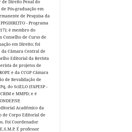
r de Direito Penal do
a de Pós-graduação em
ermanente de Pesquisa da
o PPGDIREITO - Programa
017); é membro do
do Conselho de Curso de
ação em Direito; foi
 da Câmara Central de
lho Editorial da Revista
erista de projetos de
a PROPE e da CCGP Câmara
ão de Revalidação de
CNPq, do SciELO (FAPESP -
CCRIM e MMPD; e é
CONDEP/SP,
ditorial Acadêmico da
 de Corpo Editorial de
cos. Foi Coordenador
E.S.M.P. É professor