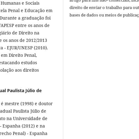
artigo para fins não- comerciais, inc
s Humanas e Sociais
direito de enviar o trabalho para ou
tela Penal e Educação em
bases de dados ou meios de publicaç
Durante a graduação foi
 FAPESP entre os anos de
iário de Direito na
e os anos de 2012/2013
ca - EJUR/UNESP (2010).
 em Direito Penal,
destacando estudos
olação aos direitos
.
al Paulista Júlio de
 é mestre (1998) e doutor
dual Paulista Júlio de
nto na Universidade de
 - Espanha (2012) e na
echo Penal) - Espanha