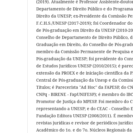
(2019). Atualmente é Professor Assistente-douto
Departamento de Direito Público e do Program
Direito da UNESP; ex-Presidente da Comissão P
F.C.H.S./UNESP (2017-2019); foi Coordenador d
de Pós-graduação em Direito da UNESP (2010-2
Conselho de Departamento de Direito Público, 
Graduação em Direito, do Conselho de Pós-gradu
membro da Comissão Permanente de Pesquisa e
Pós-graduação da UNESP; foi presidente do Conse
de Estudos Jurídicos UNESP (2010/2015); é parec
extensão da PROEX e de iniciação científica d
Central de Pós-graduação da Unesp e da Comiss
Títulos; é Parecerista ''Ad Hoc'' da FAPESP, do 
CNPq - BIRENE - FapUNIFESP); é membro do IB
Promotor de Justiça do MPESP. Foi membro do 
representando a UNESP; e do CEAC - Conselho E
Fundação Editora UNESP (2008/2011). É membro
revistas jurídicas e revisor de periódicos jurídi
Acadêmico do 1o. e do 7o. Núcleos Regionais da 