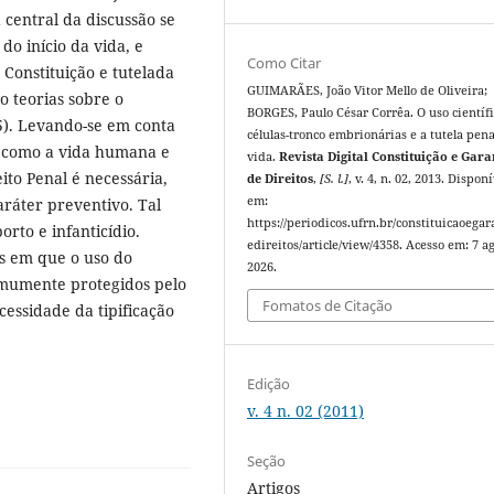
central da discussão se
o início da vida, e
Como Citar
 Constituição e tutelada
GUIMARÃES, João Vitor Mello de Oliveira;
o teorias sobre o
BORGES, Paulo César Corrêa. O uso científ
5). Levando-se em conta
células-tronco embrionárias e a tutela pena
is como a vida humana e
vida.
Revista Digital Constituição e Gara
ito Penal é necessária,
de Direitos
,
[S. l.]
, v. 4, n. 02, 2013. Disponí
em:
ráter preventivo. Tal
https://periodicos.ufrn.br/constituicaoegar
orto e infanticídio.
edireitos/article/view/4358. Acesso em: 7 ag
s em que o uso do
2026.
omumente protegidos pelo
Fomatos de Citação
ecessidade da tipificação
Edição
v. 4 n. 02 (2011)
Seção
Artigos