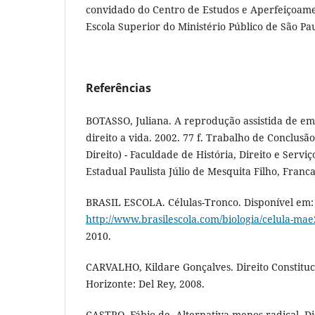
convidado do Centro de Estudos e Aperfeiçoame
Escola Superior do Ministério Público de São Pau
Referências
BOTASSO, Juliana. A reprodução assistida de e
direito a vida. 2002. 77 f. Trabalho de Conclus
Direito) - Faculdade de História, Direito e Servi
Estadual Paulista Júlio de Mesquita Filho, Franca
BRASIL ESCOLA. Células-Tronco. Disponível em:
http://www.brasilescola.com/biologia/celula-ma
2010.
CARVALHO, Kildare Gonçalves. Direito Constituci
Horizonte: Del Rey, 2008.
CASTRO, Fábio de. Alternativa menos radical. D