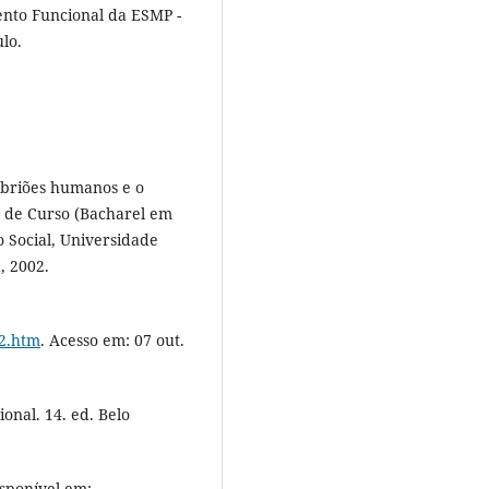
nto Funcional da ESMP -
lo.
mbriões humanos e o
ão de Curso (Bacharel em
ço Social, Universidade
, 2002.
e2.htm
. Acesso em: 07 out.
onal. 14. ed. Belo
isponível em: