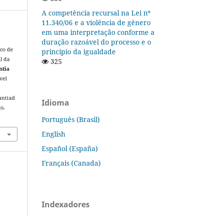
A competência recursal na Lei nº
11.340/06 e a violência de gênero
em uma interpretação conforme a
duração razoável do processo e o
ico de
princípio da igualdade
l da
325
ntia
vel
antiad
Idioma
o.
Português (Brasil)
English
Español (España)
Français (Canada)
Indexadores