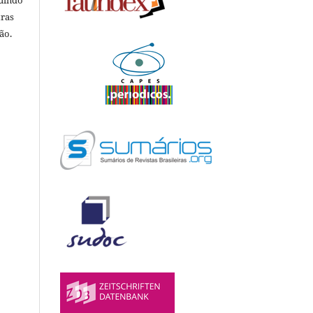
luindo
tras
ão.