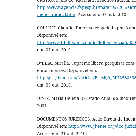
http://www.agencia.fapesp.br/materia/7265/entre
menos-radical.htm
. Acesso em: 07 out. 2010.
COLLUCI, Cláudia. Embrião congelado por 8 an
Disponível em:
http://www1.folha.uol.com.br/folha/ciencia/ult
em: 07 out. 2010.
D‟ELIA, Mirella. Supremo libera pesquisas com 
embrionárias. Disponível em:
http://g1.globo.com/Noticias/Brasil/0,,MUL58333
em: 06 out. 2010.
DINIZ, Maria Helena. O Estado Atual do Biodireit
2001.
DOCUMENTOS JURÍDICOS. Ação Direta de Inconst
Disponível em:
http://www.ghente.org/doc_jurid
Acesso em: 21 out. 2010.