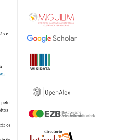
ção e
a
on-
 pelo
eitos
rir os