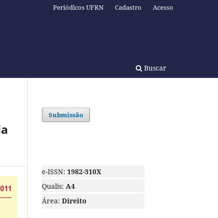
Periódicos UFRN
Cadastro
Acesso
Buscar
Submissão
da
e-ISSN:
1982-310X
Qualis:
A4
Área:
Direito