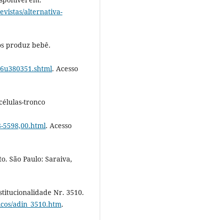
vistas/alternativa-
os produz bebê.
306u380351.shtml
. Acesso
células-tronco
8-5598,00.html
. Acesso
o. São Paulo: Saraiva,
itucionalidade Nr. 3510.
icos/adin_3510.htm
.