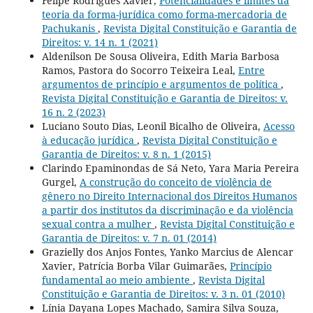
Felipe Rodrigues Xavier,
Potencialidades e limites da
teoria da forma-jurídica como forma-mercadoria de
Pachukanis
,
Revista Digital Constituição e Garantia de
Direitos: v. 14 n. 1 (2021)
Aldenilson De Sousa Oliveira, Edith Maria Barbosa
Ramos, Pastora do Socorro Teixeira Leal,
Entre
argumentos de princípio e argumentos de política
,
Revista Digital Constituição e Garantia de Direitos: v.
16 n. 2 (2023)
Luciano Souto Dias, Leonil Bicalho de Oliveira,
Acesso
à educação jurídica
,
Revista Digital Constituição e
Garantia de Direitos: v. 8 n. 1 (2015)
Clarindo Epaminondas de Sá Neto, Yara Maria Pereira
Gurgel,
A construção do conceito de violência de
gênero no Direito Internacional dos Direitos Humanos
a partir dos institutos da discriminação e da violência
sexual contra a mulher
,
Revista Digital Constituição e
Garantia de Direitos: v. 7 n. 01 (2014)
Grazielly dos Anjos Fontes, Yanko Marcius de Alencar
Xavier, Patrícia Borba Vilar Guimarães,
Princípio
fundamental ao meio ambiente
,
Revista Digital
Constituição e Garantia de Direitos: v. 3 n. 01 (2010)
Línia Dayana Lopes Machado, Samira Silva Souza,