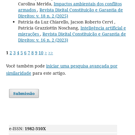
Carolina Merida,
Impactos ambientais dos conflitos
armados
,
Revista Digital Constituição e Garantia de
Direitos: v. 18 n. 2 (2025)
Patrícia da Luz Chiarello, Jacson Roberto Cervi ,
Patricia Grazziottin Noschang,
Inteligência artificial e
migrações
,
Revista Digital Constituição e Garantia de
Direitos: v. 16 n. 2 (2023)
1
2
3
4
5
6
7
8
9
10
>
>>
Você também pode
iniciar uma pesquisa avançada por
similaridade
para este artigo.
Submissão
e-ISSN:
1982-310X