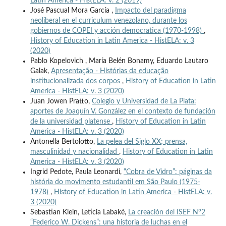
Latin America - HistELA: v. 2 (2019)
José Pascual Mora García ,
Impacto del paradigma
neoliberal en el curriculum venezolano, durante los
gobiernos de COPEI y acción democratica (1970-1998)
,
History of Education in Latin America - HistELA: v. 3
(2020)
Pablo Kopelovich , María Belén Bonamy, Eduardo Lautaro
Galak,
Apresentação - Histórias da educação
institucionalizada dos corpos
,
History of Education in Latin
America - HistELA: v. 3 (2020)
Juan Jowen Pratto,
Colegio y Universidad de La Plata:
aportes de Joaquín V. González en el contexto de fundación
de la universidad platense
,
History of Education in Latin
America - HistELA: v. 3 (2020)
Antonella Bertolotto,
La pelea del Siglo XX; prensa,
masculinidad y nacionalidad
,
History of Education in Latin
America - HistELA: v. 3 (2020)
Ingrid Pedote, Paula Leonardi,
“Cobra de Vidro”: páginas da
história do movimento estudantil em São Paulo (1975-
1978)
,
History of Education in Latin America - HistELA: v.
3 (2020)
Sebastian Klein, Leticia Labaké,
La creación del ISEF N°2
“Federico W. Dickens”: una historia de luchas en el