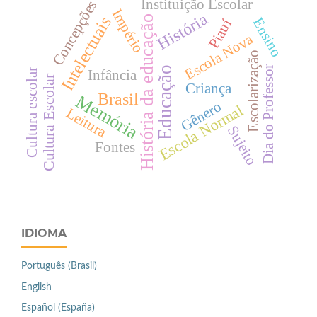
Instituição Escolar
Concepções
Império
História
História da educação
Intelectuais
Ensino
Piauí
Escola Nova
Escolarização
Dia do Professor
Educação
Infância
Cultura escolar
Cultura Escolar
Criança
Brasil
Memória
Gênero
Escola Normal
Leitura
Sujeito
Fontes
IDIOMA
Português (Brasil)
English
Español (España)