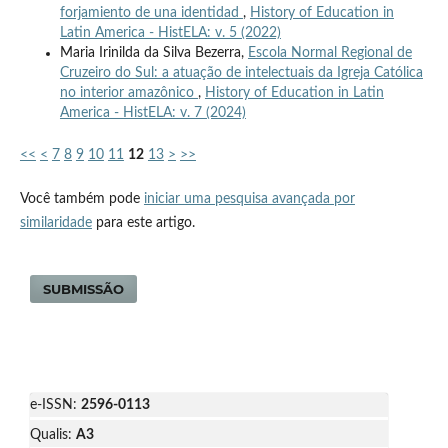
forjamiento de una identidad
,
History of Education in
Latin America - HistELA: v. 5 (2022)
Maria Irinilda da Silva Bezerra,
Escola Normal Regional de
Cruzeiro do Sul: a atuação de intelectuais da Igreja Católica
no interior amazônico
,
History of Education in Latin
America - HistELA: v. 7 (2024)
<<
<
7
8
9
10
11
12
13
>
>>
Você também pode
iniciar uma pesquisa avançada por
similaridade
para este artigo.
SUBMISSÃO
e-ISSN:
2596-0113
Qualis:
A3