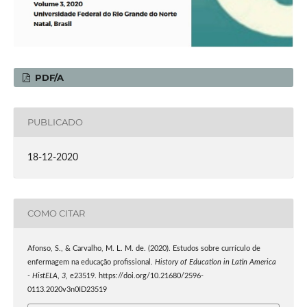
PDF/A
PUBLICADO
18-12-2020
COMO CITAR
Afonso, S., & Carvalho, M. L. M. de. (2020). Estudos sobre currículo de
enfermagem na educação profissional.
History of Education in Latin America
- HistELA
,
3
, e23519. https://doi.org/10.21680/2596-
0113.2020v3n0ID23519