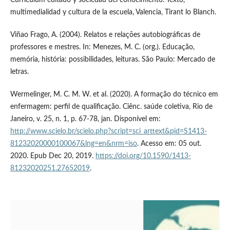
Currículum editado y sociedad del conocimiento. Texto,
multimedialidad y cultura de la escuela, Valencia, Tirant lo Blanch.
Viñao Frago, A. (2004). Relatos e relações autobiográficas de
professores e mestres. In: Menezes, M. C. (org.). Educação,
memória, história: possibilidades, leituras. São Paulo: Mercado de
letras.
Wermelinger, M. C. M. W. et al. (2020). A formação do técnico em
enfermagem: perfil de qualificação. Ciênc. saúde coletiva, Rio de
Janeiro, v. 25, n. 1, p. 67-78, jan. Disponível em:
http://www.scielo.br/scielo.php?script=sci_arttext&pid=S1413-
81232020000100067&lng=en&nrm=iso
. Acesso em: 05 out.
2020. Epub Dec 20, 2019.
https://doi.org/10.1590/1413-
81232020251.27652019
.