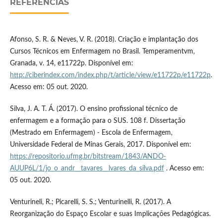
REFERÊNCIAS
Afonso, S. R. & Neves, V. R. (2018). Criação e implantação dos
Cursos Técnicos em Enfermagem no Brasil. Temperamentvm,
Granada, v. 14, e11722p. Disponível em:
http://ciberindex.com/index.php/t/article/view/e11722p/e11722p
.
Acesso em: 05 out. 2020.
Silva, J. A. T. Á. (2017). O ensino profissional técnico de
enfermagem e a formação para o SUS. 108 f. Dissertação
(Mestrado em Enfermagem) - Escola de Enfermagem,
Universidade Federal de Minas Gerais, 2017. Disponível em:
https://repositorio.ufmg.br/bitstream/1843/ANDO-
AUUP6L/1/jo_o_andr__tavares__lvares_da_silva.pdf
. Acesso em:
05 out. 2020.
Venturineli, R.; Picarelli, S. S.; Venturinelli, R. (2017). A
Reorganização do Espaço Escolar e suas Implicações Pedagógicas.