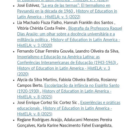
of Education in Latin America - HistELA: v. 7 (2024)
José Estévez,
“La era de las termas”: El termalismo en
Paysandú en la década de 1960
,
History of Education in
Latin America - HistELA: v. 5 (2022)
Lia Machado Fiuza Fialho, Hannah Franklin dos Santos ,
Vitória Chérida Costa Freire ,
Biografia da Professora Raquel
Dias Araújo: um olhar sobre a docência universitária e a
militância política
,
History of Education in Latin America -
HistELA: v. 3 (2020)
Fernando César Ferreira Gouvêa, Leandro Oliveira da Silva,
Imperialismo e Educação na América Latina: as
Conferências Interamericanas de Educação (1943-1963)
,
History of Education in Latin America - HistELA: v. 3
(2020)
Alycia da Silva Martins, Fabiola Oliveira Batista, Rosianny
Campos Berto,
Escolarização da infância no Espírito Santo
(1920-1930)
,
History of Education in Latin America -
HistELA: v. 8 (2025)
José Enrique Cortez Sic Cortez Sic ,
Experiências e práticas
educacionais
,
History of Education in Latin America -
HistELA: v. 8 (2025)
Regiane Rodrigues Araújo, Adalucami Menezes Pereira
Gonçalves, Karla Karine Nascimento Fahel Evangelista,