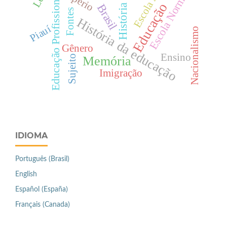
Escola Nova
Império
Escola Normal
Educação Profissional
Educação
Brasil
História
Fontes
História da educação
Piauí
Nacionalismo
Gênero
Ensino
Sujeito
Memória
Imigração
IDIOMA
Português (Brasil)
English
Español (España)
Français (Canada)