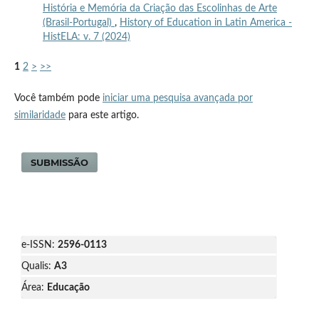
História e Memória da Criação das Escolinhas de Arte
(Brasil-Portugal)
,
History of Education in Latin America -
HistELA: v. 7 (2024)
1
2
>
>>
Você também pode
iniciar uma pesquisa avançada por
similaridade
para este artigo.
SUBMISSÃO
e-ISSN:
2596-0113
Qualis:
A3
Área:
Educação