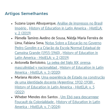
Artigos Semelhantes
Suzana Lopes Albuquerque,
Análise de impressos no Brasil
Império
,
History of Education in Latin America - HistELA:
v. 2 (2019)
Pâmella Tamires Avelino de Sousa, Niédja Maria Ferreira de
Lima, Fabiana Sena,
Notas Sobre a Educação no Governo
Pedro Gondim e a Criação da Escola Normal Estadual de
Campina Grande (1955-1960)
,
History of Education in
Latin America - HistELA: v. 2 (2019)
Antonella Bertolotto,
La pelea del Siglo XX; prensa,
masculinidad y nacionalidad
,
History of Education in Latin
America - HistELA: v. 3 (2020)
Mariana Alcobre,
Uma experiência de Estado na construção
de uma identidade docente (Argentina: 1932-1938)
,
History of Education in Latin America - HistELA: v. 5
(2022)
Wheber Mendes dos Santos ,
Um Ebó para descarregar
Foucault da Colonialidade
,
History of Education in Latin
America - HistELA: v. 7 (2024)