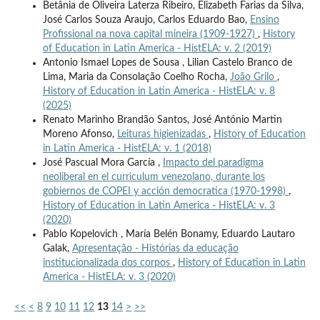
Betânia de Oliveira Laterza Ribeiro, Elizabeth Farias da Silva,
José Carlos Souza Araujo, Carlos Eduardo Bao,
Ensino
Profissional na nova capital mineira (1909-1927)
,
History
of Education in Latin America - HistELA: v. 2 (2019)
Antonio Ismael Lopes de Sousa , Lilian Castelo Branco de
Lima, Maria da Consolação Coelho Rocha,
João Grilo
,
History of Education in Latin America - HistELA: v. 8
(2025)
Renato Marinho Brandão Santos, José António Martin
Moreno Afonso,
Leituras higienizadas
,
History of Education
in Latin America - HistELA: v. 1 (2018)
José Pascual Mora García ,
Impacto del paradigma
neoliberal en el curriculum venezolano, durante los
gobiernos de COPEI y acción democratica (1970-1998)
,
History of Education in Latin America - HistELA: v. 3
(2020)
Pablo Kopelovich , María Belén Bonamy, Eduardo Lautaro
Galak,
Apresentação - Histórias da educação
institucionalizada dos corpos
,
History of Education in Latin
America - HistELA: v. 3 (2020)
<<
<
8
9
10
11
12
13
14
>
>>