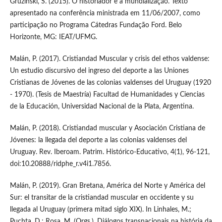
Gruzinski, S. (2015). O historiador e a mundialização. Texto
apresentado na conferência ministrada em 11/06/2007, como
participação no Programa Cátedras Fundação Ford. Belo
Horizonte, MG: IEAT/UFMG.
Malán, P. (2017). Cristiandad Muscular y crisis del ethos valdense:
Un estudio discursivo del ingreso del deporte a las Uniones
Cristianas de Jóvenes de las colonias valdenses del Uruguay (1920
- 1970). (Tesis de Maestría) Facultad de Humanidades y Ciencias
de la Educación, Universidad Nacional de la Plata, Argentina.
Malán, P. (2018). Cristiandad muscular y Asociación Cristiana de
Jóvenes: la llegada del deporte a las colonias valdenses del
Uruguay. Rev. Iberoam. Patrim. Histórico-Educativo, 4(1), 96-121,
doi:10.20888/ridphe_r.v4i1.7856.
Malán, P. (2019). Gran Bretana, América del Norte y América del
Sur: el transitar de la cristiandad muscular en occidente y su
llegada al Uruguay (primera mitad siglo XIX). In Linhales, M.;
Puchta, D.; Rosa, M. (Orgs.). Diálogos transnacionais na história da