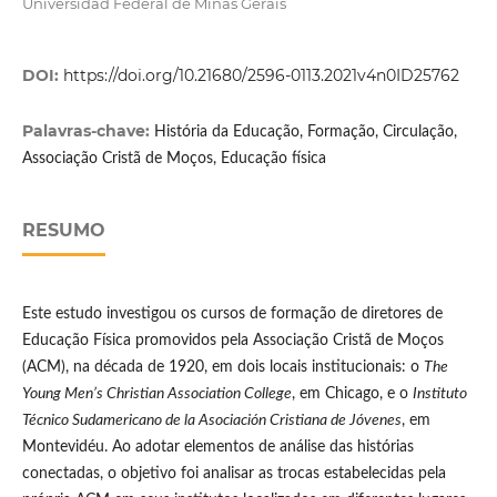
Universidad Federal de Minas Gerais
DOI:
https://doi.org/10.21680/2596-0113.2021v4n0ID25762
Palavras-chave:
História da Educação, Formação, Circulação,
Associação Cristã de Moços, Educação física
RESUMO
Este estudo investigou os cursos de formação de diretores de
Educação Física promovidos pela Associação Cristã de Moços
(ACM), na década de 1920, em dois locais institucionais: o
The
Young Men’s Christian Association College
, em Chicago, e o
Instituto
Técnico Sudamericano de la Asociación Cristiana de Jóvenes
, em
Montevidéu. Ao adotar elementos de análise das histórias
conectadas, o objetivo foi analisar as trocas estabelecidas pela