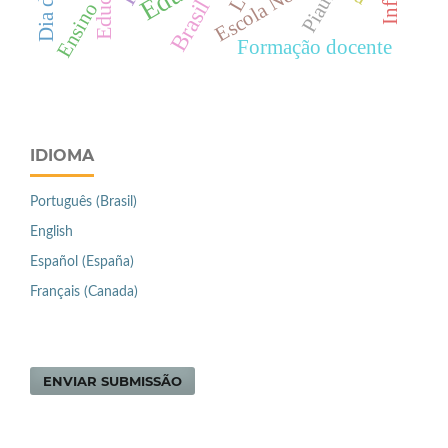
Escola Nova
Piauí
Brasil
Ensino
Formação docente
IDIOMA
Português (Brasil)
English
Español (España)
Français (Canada)
ENVIAR SUBMISSÃO