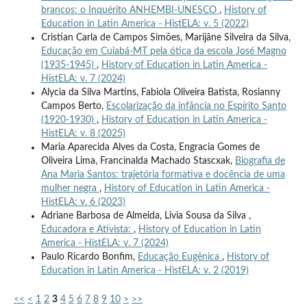
brancos: o Inquérito ANHEMBI-UNESCO
,
History of
Education in Latin America - HistELA: v. 5 (2022)
Cristian Carla de Campos Simões, Marijâne Silveira da Silva,
Educação em Cuiabá-MT pela ótica da escola José Magno
(1935-1945)
,
History of Education in Latin America -
HistELA: v. 7 (2024)
Alycia da Silva Martins, Fabiola Oliveira Batista, Rosianny
Campos Berto,
Escolarização da infância no Espírito Santo
(1920-1930)
,
History of Education in Latin America -
HistELA: v. 8 (2025)
Maria Aparecida Alves da Costa, Engracia Gomes de
Oliveira Lima, Francinalda Machado Stascxak,
Biografia de
Ana Maria Santos: trajetória formativa e docência de uma
mulher negra
,
History of Education in Latin America -
HistELA: v. 6 (2023)
Adriane Barbosa de Almeida, Livia Sousa da Silva ,
Educadora e Ativista:
,
History of Education in Latin
America - HistELA: v. 7 (2024)
Paulo Ricardo Bonfim,
Educação Eugênica
,
History of
Education in Latin America - HistELA: v. 2 (2019)
<<
<
1
2
3
4
5
6
7
8
9
10
>
>>