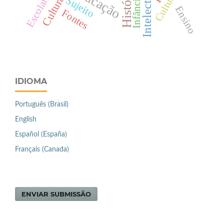
Escolarização
Intelectuais
Educação
Infância
Sujeito
Ensino
Fontes
IDIOMA
Português (Brasil)
English
Español (España)
Français (Canada)
ENVIAR SUBMISSÃO