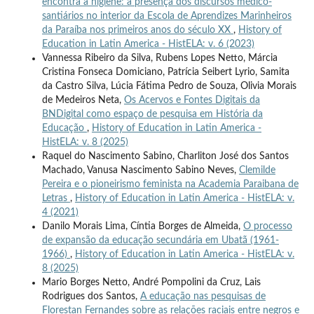
encontra a higiene: a presença dos discursos médico-
santiários no interior da Escola de Aprendizes Marinheiros
da Paraíba nos primeiros anos do século XX
,
History of
Education in Latin America - HistELA: v. 6 (2023)
Vannessa Ribeiro da Silva, Rubens Lopes Netto, Márcia
Cristina Fonseca Domiciano, Patrícia Seibert Lyrio, Samita
da Castro Silva, Lúcia Fátima Pedro de Souza, Olivia Morais
de Medeiros Neta,
Os Acervos e Fontes Digitais da
BNDigital como espaço de pesquisa em História da
Educação
,
History of Education in Latin America -
HistELA: v. 8 (2025)
Raquel do Nascimento Sabino, Charliton José dos Santos
Machado, Vanusa Nascimento Sabino Neves,
Clemilde
Pereira e o pioneirismo feminista na Academia Paraibana de
Letras
,
History of Education in Latin America - HistELA: v.
4 (2021)
Danilo Morais Lima, Cíntia Borges de Almeida,
O processo
de expansão da educação secundária em Ubatã (1961-
1966)
,
History of Education in Latin America - HistELA: v.
8 (2025)
Mario Borges Netto, André Pompolini da Cruz, Lais
Rodrigues dos Santos,
A educação nas pesquisas de
Florestan Fernandes sobre as relações raciais entre negros e