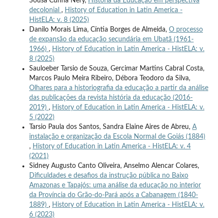
Sousa Cunha Nery,
História da Educação em perspectiva
decolonial
,
History of Education in Latin America -
HistELA: v. 8 (2025)
Danilo Morais Lima, Cíntia Borges de Almeida,
O processo
de expansão da educação secundária em Ubatã (1961-
1966)
,
History of Education in Latin America - HistELA: v.
8 (2025)
Sauloeber Tarsio de Souza, Gercimar Martins Cabral Costa,
Marcos Paulo Meira Ribeiro, Débora Teodoro da Silva,
Olhares para a historiografia da educação a partir da análise
das publicações da revista história da educação (2016-
2019)
,
History of Education in Latin America - HistELA: v.
5 (2022)
Tarsio Paula dos Santos, Sandra Elaine Aires de Abreu,
A
instalação e organização da Escola Normal de Goiás (1884)
,
History of Education in Latin America - HistELA: v. 4
(2021)
Sidney Augusto Canto Oliveira, Anselmo Alencar Colares,
Dificuldades e desafios da instrução pública no Baixo
Amazonas e Tapajós: uma análise da educação no interior
da Província do Grão-do-Pará após a Cabanagem (1840-
1889)
,
History of Education in Latin America - HistELA: v.
6 (2023)