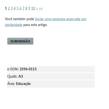
1
2
3
4
5
6
7
8
9
10
>
>>
Você também pode
iniciar uma pesquisa avançada por
similaridade
para este artigo.
SUBMISSÃO
e-ISSN:
2596-0113
Qualis:
A3
Área:
Educação