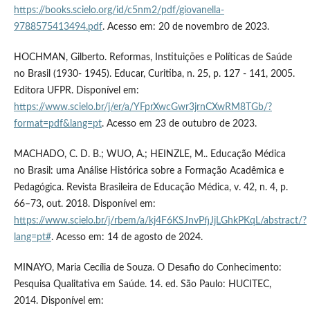
https://books.scielo.org/id/c5nm2/pdf/giovanella-
9788575413494.pdf
. Acesso em: 20 de novembro de 2023.
HOCHMAN, Gilberto. Reformas, Instituições e Políticas de Saúde
no Brasil (1930- 1945). Educar, Curitiba, n. 25, p. 127 - 141, 2005.
Editora UFPR. Disponível em:
https://www.scielo.br/j/er/a/YFprXwcGwr3jrnCXwRM8TGb/?
format=pdf&lang=pt
. Acesso em 23 de outubro de 2023.
MACHADO, C. D. B.; WUO, A.; HEINZLE, M.. Educação Médica
no Brasil: uma Análise Histórica sobre a Formação Acadêmica e
Pedagógica. Revista Brasileira de Educação Médica, v. 42, n. 4, p.
66–73, out. 2018. Disponível em:
https://www.scielo.br/j/rbem/a/kj4F6KSJnvPfjJjLGhkPKqL/abstract/?
lang=pt#
. Acesso em: 14 de agosto de 2024.
MINAYO, Maria Cecília de Souza. O Desafio do Conhecimento:
Pesquisa Qualitativa em Saúde. 14. ed. São Paulo: HUCITEC,
2014. Disponível em: