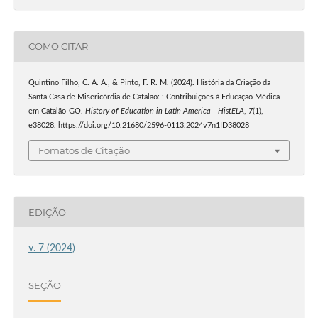
COMO CITAR
Quintino Filho, C. A. A., & Pinto, F. R. M. (2024). História da Criação da
Santa Casa de Misericórdia de Catalão: : Contribuições à Educação Médica
em Catalão-GO.
History of Education in Latin America - HistELA
,
7
(1),
e38028. https://doi.org/10.21680/2596-0113.2024v7n1ID38028
Fomatos de Citação
EDIÇÃO
v. 7 (2024)
SEÇÃO