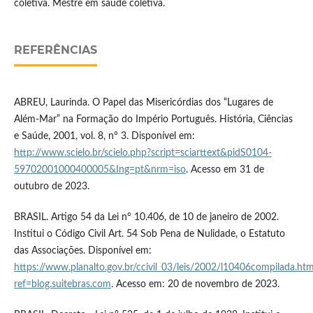
coletiva. Mestre em saúde coletiva.
REFERÊNCIAS
ABREU, Laurinda. O Papel das Misericórdias dos “Lugares de
Além-Mar” na Formação do Império Português. História, Ciências
e Saúde, 2001, vol. 8, n° 3. Disponível em:
http://www.scielo.br/scielo.php?script=sciarttext&pidS0104-
59702001000400005&Ing=pt&nrm=iso
. Acesso em 31 de
outubro de 2023.
BRASIL. Artigo 54 da Lei n° 10.406, de 10 de janeiro de 2002.
Institui o Código Civil Art. 54 Sob Pena de Nulidade, o Estatuto
das Associações. Disponível em:
https://www.planalto.gov.br/ccivil_03/leis/2002/l10406compilada.ht
ref=blog.suitebras.com
. Acesso em: 20 de novembro de 2023.