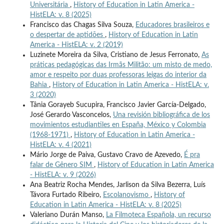
Universitária
,
History of Education in Latin America -
HistELA: v. 8 (2025)
Francisco das Chagas Silva Souza,
Educadores brasileiros e
o despertar de aptidões
,
History of Education in Latin
America - HistELA: v. 2 (2019)
Luzinete Moreira da Silva, Cristiano de Jesus Ferronato,
As
práticas pedagógicas das Irmãs Militão: um misto de medo,
amor e respeito por duas professoras leigas do interior da
Bahia
,
History of Education in Latin America - HistELA: v.
3 (2020)
Tânia Gorayeb Sucupira, Francisco Javier García-Delgado,
José Gerardo Vasconcelos,
Una revisión bibliográfica de los
movimientos estudiantiles en España, México y Colombia
(1968-1971)
,
History of Education in Latin America -
HistELA: v. 4 (2021)
Mário Jorge de Paiva, Gustavo Cravo de Azevedo,
É pra
falar de Gênero SIM
,
History of Education in Latin America
- HistELA: v. 9 (2026)
Ana Beatriz Rocha Mendes, Jarlison da Silva Bezerra, Luís
Távora Furtado Ribeiro,
Escolanovismo
,
History of
Education in Latin America - HistELA: v. 8 (2025)
Valeriano Durán Manso,
La Filmoteca Española, un recurso