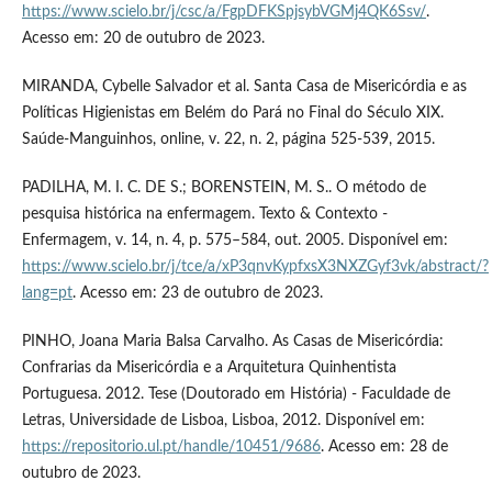
https://www.scielo.br/j/csc/a/FgpDFKSpjsybVGMj4QK6Ssv/
.
Acesso em: 20 de outubro de 2023.
MIRANDA, Cybelle Salvador et al. Santa Casa de Misericórdia e as
Políticas Higienistas em Belém do Pará no Final do Século XIX.
Saúde-Manguinhos, online, v. 22, n. 2, página 525-539, 2015.
PADILHA, M. I. C. DE S.; BORENSTEIN, M. S.. O método de
pesquisa histórica na enfermagem. Texto & Contexto -
Enfermagem, v. 14, n. 4, p. 575–584, out. 2005. Disponível em:
https://www.scielo.br/j/tce/a/xP3qnvKypfxsX3NXZGyf3vk/abstract/?
lang=pt
. Acesso em: 23 de outubro de 2023.
PINHO, Joana Maria Balsa Carvalho. As Casas de Misericórdia:
Confrarias da Misericórdia e a Arquitetura Quinhentista
Portuguesa. 2012. Tese (Doutorado em História) - Faculdade de
Letras, Universidade de Lisboa, Lisboa, 2012. Disponível em:
https://repositorio.ul.pt/handle/10451/9686
. Acesso em: 28 de
outubro de 2023.