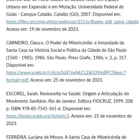
Urbano em Expansão e em Mutação. Universidade Federal de
Goiás - Campus Catalão, Catalão (GO), 2007. Disponível em:
https://files.cercomp.ufg.br/weby/up/215/o/Bueno_edir_paiva_cidade
Acesso em: 19 de novembro de 2023.
CARNEIRO, Glauco. O Poder da Misericórdia: a Irmandade da
Santa Casa na História Social e Política da Cidade de São Paulo
(1560 - 1985). 1986. São Paulo: Press Grafic, 1986, v. 2, p. 317.
Disponível em:
https://www.scielo.br/j/vh/a/hzX7pxNLCLZgGDYmBPC5Xwq/?
format=pdf
. Acesso em: 25 de novembro de 2023.
ESCOREL, Sarah. Reviravolta na Saúde: Origem e Articulação do
Movimento Sanitário. Rio de Janeiro: Editora FIOCRUZ, 1999. 208
p. ISBN 978-85-7541-361-6. Disponível em:
https://books.scielo.org/id/qxhc3
. Acesso em: 25 de novembro de
2023.
FERREIRA, Luciana de Moura. A Santa Casa de Misericórdia de