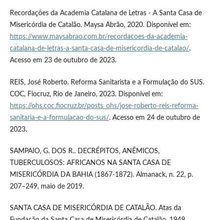
Recordações da Academia Catalana de Letras - A Santa Casa de
Misericórdia de Catalão. Maysa Abrão, 2020. Disponível em:
https://www.maysabrao.com.br/recordacoes-da-academia-
catalana-de-letras-a-santa-casa-de-misericordia-de-catalao/
.
Acesso em 23 de outubro de 2023.
REIS, José Roberto. Reforma Sanitarista e a Formulação do SUS.
COC, Fiocruz, Rio de Janeiro, 2023. Disponível em:
https://ohs.coc.fiocruz.br/posts_ohs/jose-roberto-reis-reforma-
sanitaria-e-a-formulacao-do-sus/
. Acesso em 24 de outubro de
2023.
SAMPAIO, G. DOS R.. DECRÉPITOS, ANÊMICOS,
TUBERCULOSOS: AFRICANOS NA SANTA CASA DE
MISERICÓRDIA DA BAHIA (1867-1872). Almanack, n. 22, p.
207–249, maio de 2019.
SANTA CASA DE MISERICÓRDIA DE CATALÃO. Atas da
Fundação da Santa Casa de Misericórdia de Catalão, 1949.