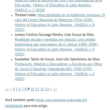
didáctico para la Historia del Cine y los historiadores de la
Educación
,
History of Education in Latin America -
HistELA: v. 1 (2018)
Trinidad Iralde,
Masculinidades en el magisterio uruguayo. El
caso del Centro Nacional de Maestros (1916-1920)
,
History of Education in Latin America - HistELA: v. 8
(2025)
Lorena Cristina Gonzaga Pereira, Livia Sousa da Silva,
Rivalidade escolar e sentidos em disputa: uma análise
bakhtiniana das reportagens de O Liberal (1980–1989)
,
History of Education in Latin America - HistELA: v. 9
(2026)
Sauloeber Tarsio de Souza, José Lito Salustriano da Silva,
Professores, Mestres e Educadores: a Docência aos Olhos
do Jornal O Repórter (Uberlândia-MG: 1950-1970)
,
History of Education in Latin America - HistELA: v. 4
(2021)
<<
<
4
5
6
7
8
9
10
11
12
13
>
>>
Você também pode
iniciar uma pesquisa avançada por
similaridade
para este artigo.