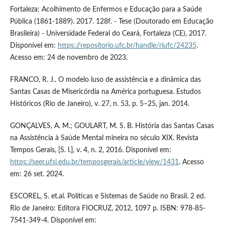
Fortaleza: Acolhimento de Enfermos e Educação para a Saúde
Pública (1861-1889). 2017. 128f. - Tese (Doutorado em Educação
Brasileira) - Universidade Federal do Ceará, Fortaleza (CE), 2017.
Disponível em:
https://repositorio.ufc.br/handle/riufc/24235
.
Acesso em: 24 de novembro de 2023.
FRANCO, R. J.. O modelo luso de assistência e a dinâmica das
Santas Casas de Misericórdia na América portuguesa. Estudos
Históricos (Rio de Janeiro), v. 27, n. 53, p. 5–25, jan. 2014.
GONÇALVES, A. M.; GOULART, M. S. B. História das Santas Casas
na Assistência à Saúde Mental mineira no século XIX. Revista
Tempos Gerais, [S. l.], v. 4, n. 2, 2016. Disponível em:
https://seer.ufsj.edu.br/temposgerais/article/view/1431
. Acesso
em: 26 set. 2024.
ESCOREL, S. et.al. Políticas e Sistemas de Saúde no Brasil. 2 ed.
Rio de Janeiro: Editora FIOCRUZ, 2012, 1097 p. ISBN: 978-85-
7541-349-4. Disponível em: