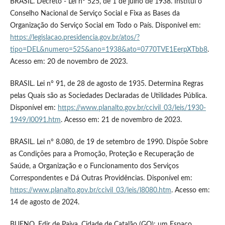
BRASIL. Decreto - Lei n° 525, de 1 de julho de 1938. Institui o
Conselho Nacional de Serviço Social e Fixa as Bases da
Organização do Serviço Social em Todo o País. Disponível em:
https://legislacao.presidencia.gov.br/atos/?
tipo=DEL&numero=525&ano=1938&ato=0770TVE1EerpXTbb8
.
Acesso em: 20 de novembro de 2023.
BRASIL. Lei n° 91, de 28 de agosto de 1935. Determina Regras
pelas Quais são as Sociedades Declaradas de Utilidades Pública.
Disponível em:
https://www.planalto.gov.br/ccivil_03/leis/1930-
1949/l0091.htm
. Acesso em: 21 de novembro de 2023.
BRASIL. Lei n° 8.080, de 19 de setembro de 1990. Dispõe Sobre
as Condições para a Promoção, Proteção e Recuperação de
Saúde, a Organização e o Funcionamento dos Serviços
Correspondentes e Dá Outras Providências. Disponível em:
https://www.planalto.gov.br/ccivil_03/leis/l8080.htm
. Acesso em:
14 de agosto de 2024.
BUENO, Edir de Paiva. Cidade de Catalão (GO): um Espaço