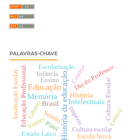
PALAVRAS-CHAVE
Dia do Professor
Escolarização
Criança
Educação Profissional
Instituição Escolar
Infância
História da educação
Ensino
Cultura Escolar
Educação
História
Memória
Intelectuais
Brasil
Gênero
Império
Leitura
Sujeito
Fontes
Piauí
Cultura escolar
Estado Laico
Escola Nova