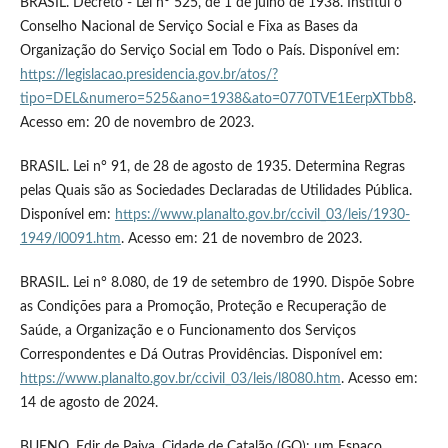
BRASIL. Decreto - Lei n° 525, de 1 de julho de 1938. Institui o
Conselho Nacional de Serviço Social e Fixa as Bases da
Organização do Serviço Social em Todo o País. Disponível em:
https://legislacao.presidencia.gov.br/atos/?
tipo=DEL&numero=525&ano=1938&ato=0770TVE1EerpXTbb8
.
Acesso em: 20 de novembro de 2023.
BRASIL. Lei n° 91, de 28 de agosto de 1935. Determina Regras
pelas Quais são as Sociedades Declaradas de Utilidades Pública.
Disponível em:
https://www.planalto.gov.br/ccivil_03/leis/1930-
1949/l0091.htm
. Acesso em: 21 de novembro de 2023.
BRASIL. Lei n° 8.080, de 19 de setembro de 1990. Dispõe Sobre
as Condições para a Promoção, Proteção e Recuperação de
Saúde, a Organização e o Funcionamento dos Serviços
Correspondentes e Dá Outras Providências. Disponível em:
https://www.planalto.gov.br/ccivil_03/leis/l8080.htm
. Acesso em:
14 de agosto de 2024.
BUENO, Edir de Paiva. Cidade de Catalão (GO): um Espaço