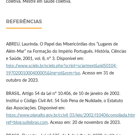
coletiva. Mestre em saúde coletiva.
REFERÊNCIAS
ABREU, Laurinda. O Papel das Misericórdias dos “Lugares de
Além-Mar” na Formação do Império Português. História, Ciências
e Saúde, 2001, vol. 8, n° 3. Disponível em:
http://www.scielo.br/scielo.php?script=sciarttext&pidS0104-
59702001000400005&Ing=pt&nrm=iso
. Acesso em 31 de
outubro de 2023.
BRASIL. Artigo 54 da Lei n° 10.406, de 10 de janeiro de 2002.
Institui o Código Civil Art. 54 Sob Pena de Nulidade, o Estatuto
das Associações. Disponível em:
https://www.planalto.gov.br/ccivil_03/leis/2002/l10406compilada.ht
ref=blog.suitebras.com
. Acesso em: 20 de novembro de 2023.