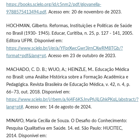
https://books.scielo.org/id/c5nm2/pdf/giovanella-
9788575413494.pdf
. Acesso em: 20 de novembro de 2023.
HOCHMAN, Gilberto. Reformas, Instituições e Políticas de Saúde
no Brasil (1930- 1945). Educar, Curitiba, n. 25, p. 127 - 141, 2005.
Editora UFPR. Disponível em:
https://www.scielo.br/j/er/a/YFprXwcGwr3jrnCXwRM8TGb/?
format=pdf&lang=pt
. Acesso em 23 de outubro de 2023.
MACHADO, C. D. B.; WUO, A.; HEINZLE, M.. Educação Médica
no Brasil: uma Análise Histórica sobre a Formação Acadêmica e
Pedagógica. Revista Brasileira de Educação Médica, v. 42, n. 4, p.
66–73, out. 2018. Disponível em:
https://www.scielo.br/j/rbem/a/kj4F6KSJnvPfjJjLGhkPKqL/abstract/?
lang=pt#
. Acesso em: 14 de agosto de 2024.
MINAYO, Maria Cecília de Souza. O Desafio do Conhecimento:
Pesquisa Qualitativa em Saúde. 14. ed. São Paulo: HUCITEC,
2014. Disponível em: