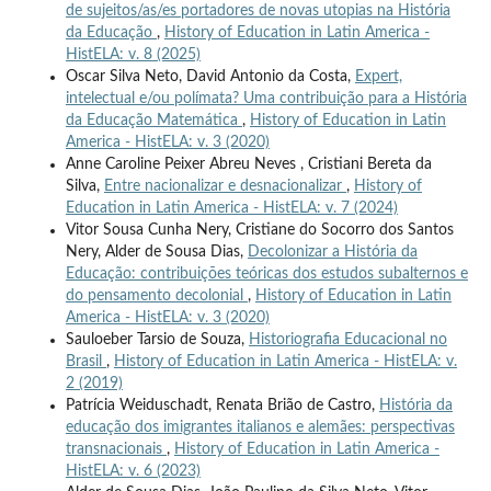
de sujeitos/as/es portadores de novas utopias na História
da Educação
,
History of Education in Latin America -
HistELA: v. 8 (2025)
Oscar Silva Neto, David Antonio da Costa,
Expert,
intelectual e/ou polímata? Uma contribuição para a História
da Educação Matemática
,
History of Education in Latin
America - HistELA: v. 3 (2020)
Anne Caroline Peixer Abreu Neves , Cristiani Bereta da
Silva,
Entre nacionalizar e desnacionalizar
,
History of
Education in Latin America - HistELA: v. 7 (2024)
Vitor Sousa Cunha Nery, Cristiane do Socorro dos Santos
Nery, Alder de Sousa Dias,
Decolonizar a História da
Educação: contribuições teóricas dos estudos subalternos e
do pensamento decolonial
,
History of Education in Latin
America - HistELA: v. 3 (2020)
Sauloeber Tarsio de Souza,
Historiografia Educacional no
Brasil
,
History of Education in Latin America - HistELA: v.
2 (2019)
Patrícia Weiduschadt, Renata Brião de Castro,
História da
educação dos imigrantes italianos e alemães: perspectivas
transnacionais
,
History of Education in Latin America -
HistELA: v. 6 (2023)