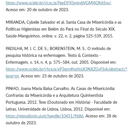
https://www.scielo.br/j/csc/a/FgpDFKSpjsybVGMj4QK6Ssv/
.
Acesso em: 20 de outubro de 2023.
MIRANDA, Cybelle Salvador et al. Santa Casa de Misericórdia e as
Políticas Higienistas em Belém do Pará no Final do Século XIX.
Saúde-Manguinhos, online, v. 22, n. 2, página 525-539, 2015.
PADILHA, M. I. C. DE S.; BORENSTEIN, M. S.. O método de
pesquisa histórica na enfermagem. Texto & Contexto -
Enfermagem, v. 14, n. 4, p. 575–584, out. 2005. Disponível em:
https://www.scielo.br/j/tce/a/xP3qnvKypfxsX3NXZGyf3vk/abstract/?
lang=pt
. Acesso em: 23 de outubro de 2023.
PINHO, Joana Maria Balsa Carvalho. As Casas de Misericórdia:
Confrarias da Misericórdia e a Arquitetura Quinhentista
Portuguesa. 2012. Tese (Doutorado em História) - Faculdade de
Letras, Universidade de Lisboa, Lisboa, 2012. Disponível em:
https://repositorio.ul.pt/handle/10451/9686
. Acesso em: 28 de
outubro de 2023.