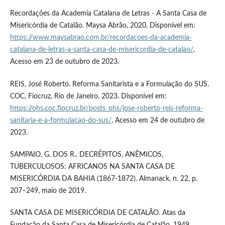
Recordações da Academia Catalana de Letras - A Santa Casa de
Misericórdia de Catalão. Maysa Abrão, 2020. Disponível em:
https://www.maysabrao.com.br/recordacoes-da-academia-
catalana-de-letras-a-santa-casa-de-misericordia-de-catalao/
.
Acesso em 23 de outubro de 2023.
REIS, José Roberto. Reforma Sanitarista e a Formulação do SUS.
COC, Fiocruz, Rio de Janeiro, 2023. Disponível em:
https://ohs.coc.fiocruz.br/posts_ohs/jose-roberto-reis-reforma-
sanitaria-e-a-formulacao-do-sus/
. Acesso em 24 de outubro de
2023.
SAMPAIO, G. DOS R.. DECRÉPITOS, ANÊMICOS,
TUBERCULOSOS: AFRICANOS NA SANTA CASA DE
MISERICÓRDIA DA BAHIA (1867-1872). Almanack, n. 22, p.
207–249, maio de 2019.
SANTA CASA DE MISERICÓRDIA DE CATALÃO. Atas da
Fundação da Santa Casa de Misericórdia de Catalão, 1949.