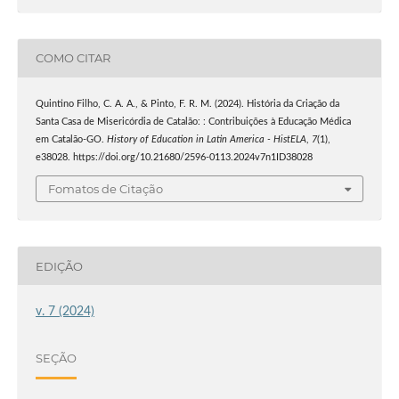
COMO CITAR
Quintino Filho, C. A. A., & Pinto, F. R. M. (2024). História da Criação da
Santa Casa de Misericórdia de Catalão: : Contribuições à Educação Médica
em Catalão-GO.
History of Education in Latin America - HistELA
,
7
(1),
e38028. https://doi.org/10.21680/2596-0113.2024v7n1ID38028
Fomatos de Citação
EDIÇÃO
v. 7 (2024)
SEÇÃO