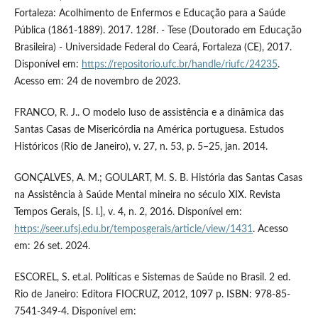
Fortaleza: Acolhimento de Enfermos e Educação para a Saúde
Pública (1861-1889). 2017. 128f. - Tese (Doutorado em Educação
Brasileira) - Universidade Federal do Ceará, Fortaleza (CE), 2017.
Disponível em:
https://repositorio.ufc.br/handle/riufc/24235
.
Acesso em: 24 de novembro de 2023.
FRANCO, R. J.. O modelo luso de assistência e a dinâmica das
Santas Casas de Misericórdia na América portuguesa. Estudos
Históricos (Rio de Janeiro), v. 27, n. 53, p. 5–25, jan. 2014.
GONÇALVES, A. M.; GOULART, M. S. B. História das Santas Casas
na Assistência à Saúde Mental mineira no século XIX. Revista
Tempos Gerais, [S. l.], v. 4, n. 2, 2016. Disponível em:
https://seer.ufsj.edu.br/temposgerais/article/view/1431
. Acesso
em: 26 set. 2024.
ESCOREL, S. et.al. Políticas e Sistemas de Saúde no Brasil. 2 ed.
Rio de Janeiro: Editora FIOCRUZ, 2012, 1097 p. ISBN: 978-85-
7541-349-4. Disponível em: