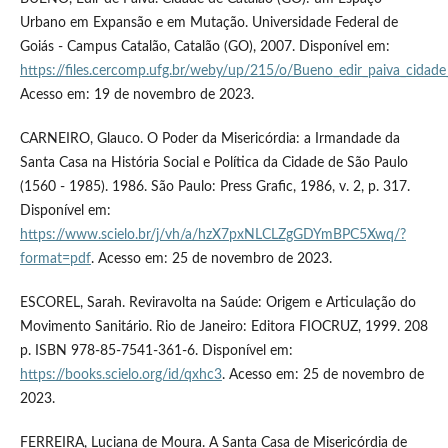
Urbano em Expansão e em Mutação. Universidade Federal de
Goiás - Campus Catalão, Catalão (GO), 2007. Disponível em:
https://files.cercomp.ufg.br/weby/up/215/o/Bueno_edir_paiva_cidade
Acesso em: 19 de novembro de 2023.
CARNEIRO, Glauco. O Poder da Misericórdia: a Irmandade da
Santa Casa na História Social e Política da Cidade de São Paulo
(1560 - 1985). 1986. São Paulo: Press Grafic, 1986, v. 2, p. 317.
Disponível em:
https://www.scielo.br/j/vh/a/hzX7pxNLCLZgGDYmBPC5Xwq/?
format=pdf
. Acesso em: 25 de novembro de 2023.
ESCOREL, Sarah. Reviravolta na Saúde: Origem e Articulação do
Movimento Sanitário. Rio de Janeiro: Editora FIOCRUZ, 1999. 208
p. ISBN 978-85-7541-361-6. Disponível em:
https://books.scielo.org/id/qxhc3
. Acesso em: 25 de novembro de
2023.
FERREIRA, Luciana de Moura. A Santa Casa de Misericórdia de