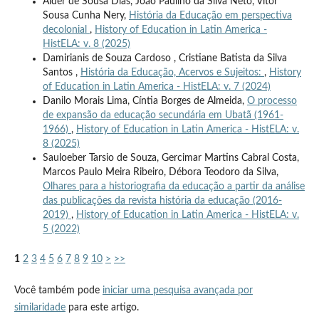
Alder de Sousa Dias, João Paulino da Silva Neto, Vitor
Sousa Cunha Nery,
História da Educação em perspectiva
decolonial
,
History of Education in Latin America -
HistELA: v. 8 (2025)
Damirianis de Souza Cardoso , Cristiane Batista da Silva
Santos ,
História da Educação, Acervos e Sujeitos:
,
History
of Education in Latin America - HistELA: v. 7 (2024)
Danilo Morais Lima, Cíntia Borges de Almeida,
O processo
de expansão da educação secundária em Ubatã (1961-
1966)
,
History of Education in Latin America - HistELA: v.
8 (2025)
Sauloeber Tarsio de Souza, Gercimar Martins Cabral Costa,
Marcos Paulo Meira Ribeiro, Débora Teodoro da Silva,
Olhares para a historiografia da educação a partir da análise
das publicações da revista história da educação (2016-
2019)
,
History of Education in Latin America - HistELA: v.
5 (2022)
1
2
3
4
5
6
7
8
9
10
>
>>
Você também pode
iniciar uma pesquisa avançada por
similaridade
para este artigo.