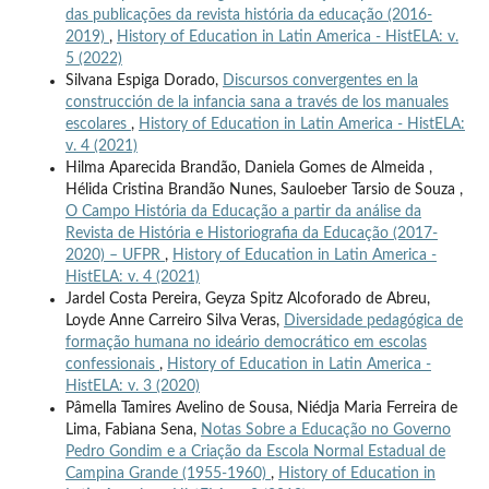
das publicações da revista história da educação (2016-
2019)
,
History of Education in Latin America - HistELA: v.
5 (2022)
Silvana Espiga Dorado,
Discursos convergentes en la
construcción de la infancia sana a través de los manuales
escolares
,
History of Education in Latin America - HistELA:
v. 4 (2021)
Hilma Aparecida Brandão, Daniela Gomes de Almeida ,
Hélida Cristina Brandão Nunes, Sauloeber Tarsio de Souza ,
O Campo História da Educação a partir da análise da
Revista de História e Historiografia da Educação (2017-
2020) – UFPR
,
History of Education in Latin America -
HistELA: v. 4 (2021)
Jardel Costa Pereira, Geyza Spitz Alcoforado de Abreu,
Loyde Anne Carreiro Silva Veras,
Diversidade pedagógica de
formação humana no ideário democrático em escolas
confessionais
,
History of Education in Latin America -
HistELA: v. 3 (2020)
Pâmella Tamires Avelino de Sousa, Niédja Maria Ferreira de
Lima, Fabiana Sena,
Notas Sobre a Educação no Governo
Pedro Gondim e a Criação da Escola Normal Estadual de
Campina Grande (1955-1960)
,
History of Education in