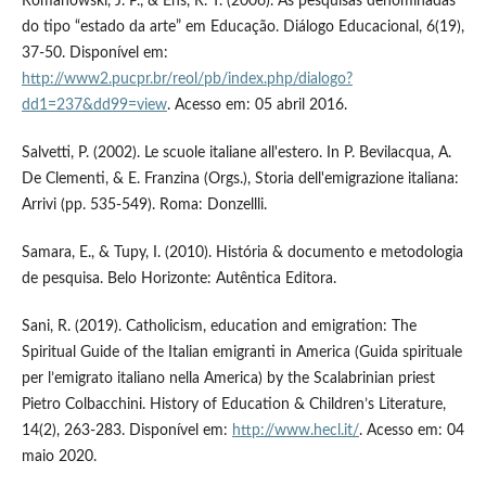
Romanowski, J. P., & Ens, R. T. (2006). As pesquisas denominadas
do tipo “estado da arte” em Educação. Diálogo Educacional, 6(19),
37-50. Disponível em:
http://www2.pucpr.br/reol/pb/index.php/dialogo?
dd1=237&dd99=view
. Acesso em: 05 abril 2016.
Salvetti, P. (2002). Le scuole italiane all'estero. In P. Bevilacqua, A.
De Clementi, & E. Franzina (Orgs.), Storia dell'emigrazione italiana:
Arrivi (pp. 535-549). Roma: Donzellli.
Samara, E., & Tupy, I. (2010). História & documento e metodologia
de pesquisa. Belo Horizonte: Autêntica Editora.
Sani, R. (2019). Catholicism, education and emigration: The
Spiritual Guide of the Italian emigranti in America (Guida spirituale
per l’emigrato italiano nella America) by the Scalabrinian priest
Pietro Colbacchini. History of Education & Children’s Literature,
14(2), 263-283. Disponível em:
http://www.hecl.it/
. Acesso em: 04
maio 2020.