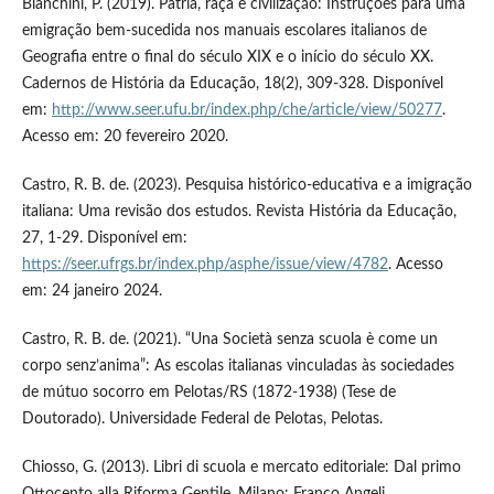
Bianchini, P. (2019). Pátria, raça e civilização: Instruções para uma
emigração bem-sucedida nos manuais escolares italianos de
Geografia entre o final do século XIX e o início do século XX.
Cadernos de História da Educação, 18(2), 309-328. Disponível
em:
http://www.seer.ufu.br/index.php/che/article/view/50277
.
Acesso em: 20 fevereiro 2020.
Castro, R. B. de. (2023). Pesquisa histórico-educativa e a imigração
italiana: Uma revisão dos estudos. Revista História da Educação,
27, 1-29. Disponível em:
https://seer.ufrgs.br/index.php/asphe/issue/view/4782
. Acesso
em: 24 janeiro 2024.
Castro, R. B. de. (2021). “Una Società senza scuola è come un
corpo senz’anima”: As escolas italianas vinculadas às sociedades
de mútuo socorro em Pelotas/RS (1872-1938) (Tese de
Doutorado). Universidade Federal de Pelotas, Pelotas.
Chiosso, G. (2013). Libri di scuola e mercato editoriale: Dal primo