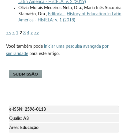
Latin America - HistELA: v. 2 (2019)
Olivia Morais Medeiros Neta, Dra., Maria Inês Sucupira
Stamatto, Dra.,
Editorial
,
History of Education in Latin
America - HistELA: v. 1 (2018)
<<
<
1
2
3
4
>
>>
Você também pode
iniciar uma pesquisa avançada por
similaridade
para este artigo.
SUBMISSÃO
e-ISSN:
2596-0113
Qualis:
A3
Área:
Educação