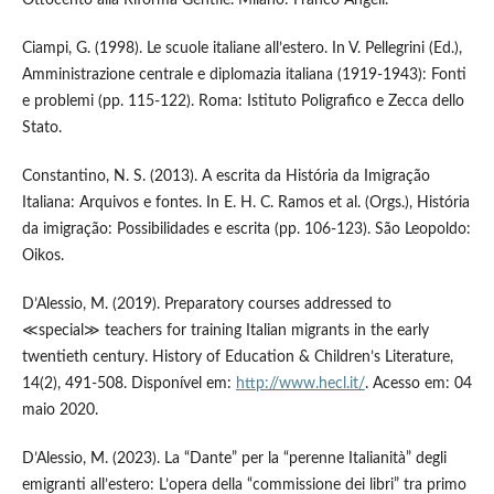
Ottocento alla Riforma Gentile. Milano: Franco Angeli.
Ciampi, G. (1998). Le scuole italiane all’estero. In V. Pellegrini (Ed.),
Amministrazione centrale e diplomazia italiana (1919-1943): Fonti
e problemi (pp. 115-122). Roma: Istituto Poligrafico e Zecca dello
Stato.
Constantino, N. S. (2013). A escrita da História da Imigração
Italiana: Arquivos e fontes. In E. H. C. Ramos et al. (Orgs.), História
da imigração: Possibilidades e escrita (pp. 106-123). São Leopoldo:
Oikos.
D’Alessio, M. (2019). Preparatory courses addressed to
≪special≫ teachers for training Italian migrants in the early
twentieth century. History of Education & Children’s Literature,
14(2), 491-508. Disponível em:
http://www.hecl.it/
. Acesso em: 04
maio 2020.
D’Alessio, M. (2023). La “Dante” per la “perenne Italianità” degli
emigranti all’estero: L’opera della “commissione dei libri” tra primo