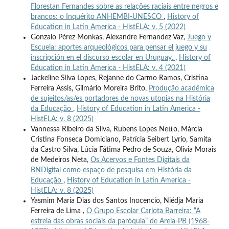
Florestan Fernandes sobre as relações raciais entre negros e
brancos: o Inquérito ANHEMBI-UNESCO
,
History of
Education in Latin America - HistELA: v. 5 (2022)
Gonzalo Pérez Monkas, Alexandre Fernandez Vaz,
Juego y
Escuela: aportes arqueológicos para pensar el juego y su
inscripción en el discurso escolar en Uruguay.
,
History of
Education in Latin America - HistELA: v. 4 (2021)
Jackeline Silva Lopes, Rejanne do Carmo Ramos, Cristina
Ferreira Assis, Gilmário Moreira Brito,
Produção acadêmica
de sujeitos/as/es portadores de novas utopias na História
da Educação
,
History of Education in Latin America -
HistELA: v. 8 (2025)
Vannessa Ribeiro da Silva, Rubens Lopes Netto, Márcia
Cristina Fonseca Domiciano, Patrícia Seibert Lyrio, Samita
da Castro Silva, Lúcia Fátima Pedro de Souza, Olivia Morais
de Medeiros Neta,
Os Acervos e Fontes Digitais da
BNDigital como espaço de pesquisa em História da
Educação
,
History of Education in Latin America -
HistELA: v. 8 (2025)
Yasmim Maria Dias dos Santos Inocencio, Niédja Maria
Ferreira de Lima ,
O Grupo Escolar Carlota Barreira: “A
estrela das obras sociais da paróquia” de Areia-PB (1968-