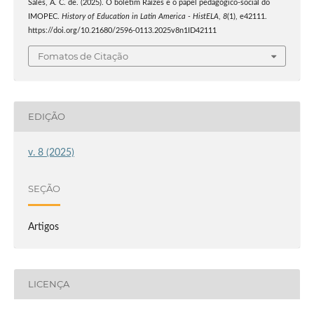
Sales, A. C. de. (2025). O boletim Raízes e o papel pedagógico-social do
IMOPEC.
History of Education in Latin America - HistELA
,
8
(1), e42111.
https://doi.org/10.21680/2596-0113.2025v8n1ID42111
Fomatos de Citação
EDIÇÃO
v. 8 (2025)
SEÇÃO
Artigos
LICENÇA