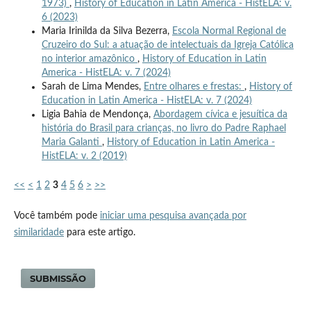
1973)
,
History of Education in Latin America - HistELA: v.
6 (2023)
Maria Irinilda da Silva Bezerra,
Escola Normal Regional de
Cruzeiro do Sul: a atuação de intelectuais da Igreja Católica
no interior amazônico
,
History of Education in Latin
America - HistELA: v. 7 (2024)
Sarah de Lima Mendes,
Entre olhares e frestas:
,
History of
Education in Latin America - HistELA: v. 7 (2024)
Ligia Bahia de Mendonça,
Abordagem cívica e jesuítica da
história do Brasil para crianças, no livro do Padre Raphael
Maria Galanti
,
History of Education in Latin America -
HistELA: v. 2 (2019)
<<
<
1
2
3
4
5
6
>
>>
Você também pode
iniciar uma pesquisa avançada por
similaridade
para este artigo.
SUBMISSÃO