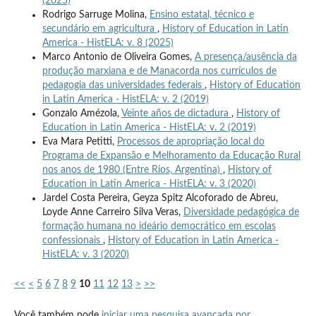
(2025)
Rodrigo Sarruge Molina,
Ensino estatal, técnico e
secundário em agricultura
,
History of Education in Latin
America - HistELA: v. 8 (2025)
Marco Antonio de Oliveira Gomes,
A presença/ausência da
produção marxiana e de Manacorda nos currículos de
pedagogia das universidades federais
,
History of Education
in Latin America - HistELA: v. 2 (2019)
Gonzalo Amézola,
Veinte años de dictadura
,
History of
Education in Latin America - HistELA: v. 2 (2019)
Eva Mara Petitti,
Processos de apropriação local do
Programa de Expansão e Melhoramento da Educação Rural
nos anos de 1980 (Entre Rios, Argentina)
,
History of
Education in Latin America - HistELA: v. 3 (2020)
Jardel Costa Pereira, Geyza Spitz Alcoforado de Abreu,
Loyde Anne Carreiro Silva Veras,
Diversidade pedagógica de
formação humana no ideário democrático em escolas
confessionais
,
History of Education in Latin America -
HistELA: v. 3 (2020)
<<
<
5
6
7
8
9
10
11
12
13
>
>>
Você também pode
iniciar uma pesquisa avançada por