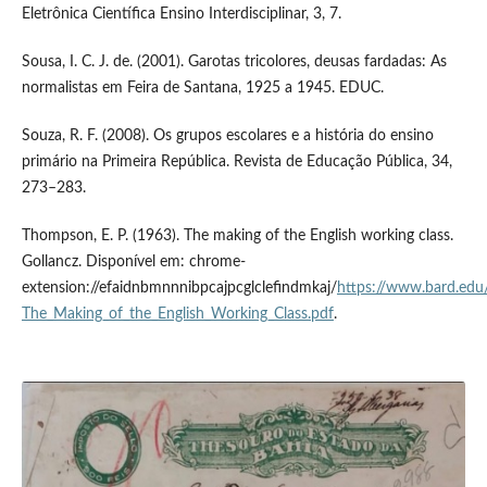
Eletrônica Científica Ensino Interdisciplinar, 3, 7.
Sousa, I. C. J. de. (2001). Garotas tricolores, deusas fardadas: As
normalistas em Feira de Santana, 1925 a 1945. EDUC.
Souza, R. F. (2008). Os grupos escolares e a história do ensino
primário na Primeira República. Revista de Educação Pública, 34,
273–283.
Thompson, E. P. (1963). The making of the English working class.
Gollancz. Disponível em: chrome-
extension://efaidnbmnnnibpcajpcglclefindmkaj/
https://www.bard.edu
The_Making_of_the_English_Working_Class.pdf
.