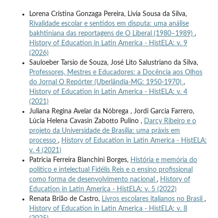
Lorena Cristina Gonzaga Pereira, Livia Sousa da Silva,
Rivalidade escolar e sentidos em disputa: uma análise
bakhtiniana das reportagens de O Liberal (1980–1989)
,
History of Education in Latin America - HistELA: v. 9
(2026)
Sauloeber Tarsio de Souza, José Lito Salustriano da Silva,
Professores, Mestres e Educadores: a Docência aos Olhos
do Jornal O Repórter (Uberlândia-MG: 1950-1970)
,
History of Education in Latin America - HistELA: v. 4
(2021)
Juliana Regina Avelar da Nóbrega , Jordi Garcia Farrero,
Lúcia Helena Cavasin Zabotto Pulino ,
Darcy Ribeiro e o
projeto da Universidade de Brasília: uma práxis em
processo
,
History of Education in Latin America - HistELA:
v. 4 (2021)
Patricia Ferreira Bianchini Borges,
História e memória do
político e intelectual Fidélis Reis e o ensino profissional
como forma de desenvolvimento nacional
,
History of
Education in Latin America - HistELA: v. 5 (2022)
Renata Brião de Castro,
Livros escolares italianos no Brasil
,
History of Education in Latin America - HistELA: v. 8