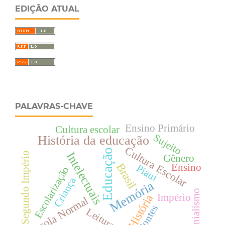
EDIÇÃO ATUAL
PALAVRAS-CHAVE
Ensino Primário
Cultura escolar
Sujeito
História da educação
Cultura Escolar
Educação
Intelectuais
Segundo Império
Gênero
Brasil
Ensino
Piauí
Escolarização
Criança
Memória
Colonialismo
Império
História
Escola Normal
Fontes
Leitura