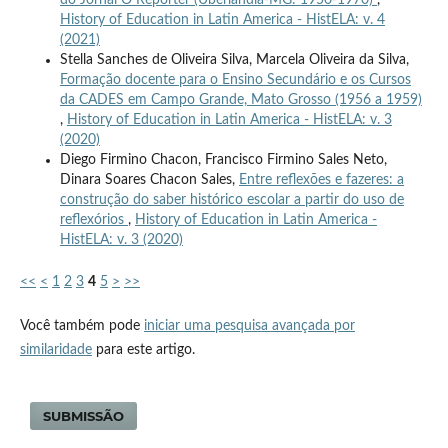
do Jornal O Repórter (Uberlândia-MG: 1950-1970)
,
History of Education in Latin America - HistELA: v. 4
(2021)
Stella Sanches de Oliveira Silva, Marcela Oliveira da Silva,
Formação docente para o Ensino Secundário e os Cursos
da CADES em Campo Grande, Mato Grosso (1956 a 1959)
,
History of Education in Latin America - HistELA: v. 3
(2020)
Diego Firmino Chacon, Francisco Firmino Sales Neto,
Dinara Soares Chacon Sales,
Entre reflexões e fazeres: a
construção do saber histórico escolar a partir do uso de
reflexórios
,
History of Education in Latin America -
HistELA: v. 3 (2020)
<<
<
1
2
3
4
5
>
>>
Você também pode
iniciar uma pesquisa avançada por
similaridade
para este artigo.
SUBMISSÃO