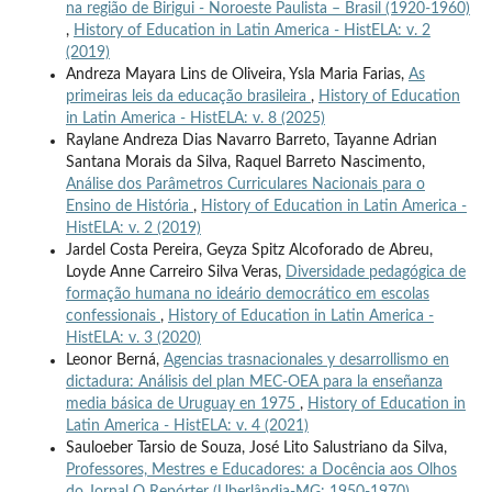
na região de Birigui - Noroeste Paulista – Brasil (1920-1960)
,
History of Education in Latin America - HistELA: v. 2
(2019)
Andreza Mayara Lins de Oliveira, Ysla Maria Farias,
As
primeiras leis da educação brasileira
,
History of Education
in Latin America - HistELA: v. 8 (2025)
Raylane Andreza Dias Navarro Barreto, Tayanne Adrian
Santana Morais da Silva, Raquel Barreto Nascimento,
Análise dos Parâmetros Curriculares Nacionais para o
Ensino de História
,
History of Education in Latin America -
HistELA: v. 2 (2019)
Jardel Costa Pereira, Geyza Spitz Alcoforado de Abreu,
Loyde Anne Carreiro Silva Veras,
Diversidade pedagógica de
formação humana no ideário democrático em escolas
confessionais
,
History of Education in Latin America -
HistELA: v. 3 (2020)
Leonor Berná,
Agencias trasnacionales y desarrollismo en
dictadura: Análisis del plan MEC-OEA para la enseñanza
media básica de Uruguay en 1975
,
History of Education in
Latin America - HistELA: v. 4 (2021)
Sauloeber Tarsio de Souza, José Lito Salustriano da Silva,
Professores, Mestres e Educadores: a Docência aos Olhos