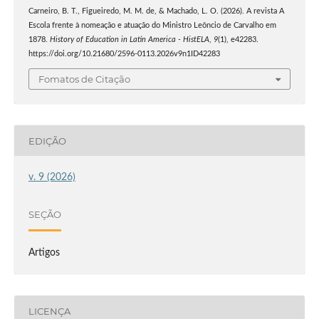
Carneiro, B. T., Figueiredo, M. M. de, & Machado, L. O. (2026). A revista A
Escola frente à nomeação e atuação do Ministro Leôncio de Carvalho em
1878.
History of Education in Latin America - HistELA
,
9
(1), e42283.
https://doi.org/10.21680/2596-0113.2026v9n1ID42283
Fomatos de Citação
EDIÇÃO
v. 9 (2026)
SEÇÃO
Artigos
LICENÇA