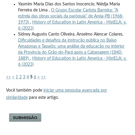
Yasmim Maria Dias dos Santos Inocencio, Niédja Maria
Ferreira de Lima ,
O Grupo Escolar Carlota Barreira: “A
estrela das obras sociais da paróquia” de Areia-PB (1968-
1973)
,
History of Education in Latin America - HistELA: v.
6 (2023)
Sidney Augusto Canto Oliveira, Anselmo Alencar Colares,
Dificuldades e desafios da instrução pública no Baixo
Amazonas e Tapajós: uma análise da educação no interior
da Província do Grão-do-Pará após a Cabanagem (1840-
1889)
,
History of Education in Latin America - HistELA: v.
6 (2023)
<<
<
1
2
3
4
5
6
>
>>
Você também pode
iniciar uma pesquisa avançada por
similaridade
para este artigo.
SUBMISSÃO