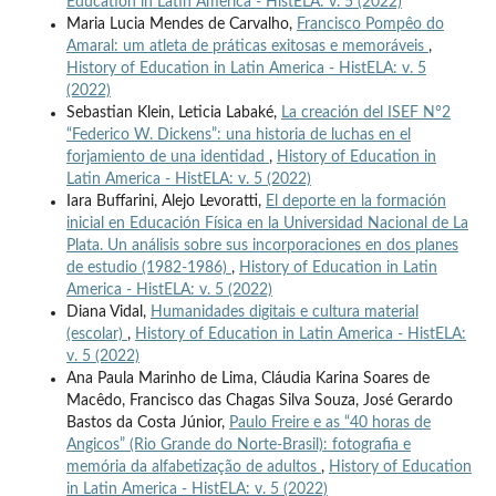
Education in Latin America - HistELA: v. 5 (2022)
Maria Lucia Mendes de Carvalho,
Francisco Pompêo do
Amaral: um atleta de práticas exitosas e memoráveis
,
History of Education in Latin America - HistELA: v. 5
(2022)
Sebastian Klein, Leticia Labaké,
La creación del ISEF N°2
“Federico W. Dickens”: una historia de luchas en el
forjamiento de una identidad
,
History of Education in
Latin America - HistELA: v. 5 (2022)
Iara Buffarini, Alejo Levoratti,
El deporte en la formación
inicial en Educación Física en la Universidad Nacional de La
Plata. Un análisis sobre sus incorporaciones en dos planes
de estudio (1982-1986)
,
History of Education in Latin
America - HistELA: v. 5 (2022)
Diana Vidal,
Humanidades digitais e cultura material
(escolar)
,
History of Education in Latin America - HistELA:
v. 5 (2022)
Ana Paula Marinho de Lima, Cláudia Karina Soares de
Macêdo, Francisco das Chagas Silva Souza, José Gerardo
Bastos da Costa Júnior,
Paulo Freire e as “40 horas de
Angicos” (Rio Grande do Norte-Brasil): fotografia e
memória da alfabetização de adultos
,
History of Education
in Latin America - HistELA: v. 5 (2022)