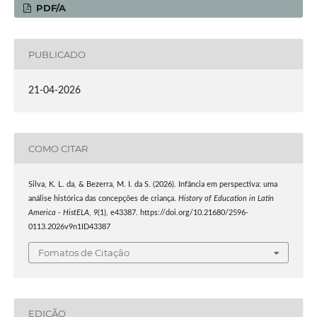
PDF/A
PUBLICADO
21-04-2026
COMO CITAR
Silva, K. L. da, & Bezerra, M. I. da S. (2026). Infância em perspectiva: uma
análise histórica das concepções de criança.
History of Education in Latin
America - HistELA
,
9
(1), e43387. https://doi.org/10.21680/2596-
0113.2026v9n1ID43387
Fomatos de Citação
EDIÇÃO