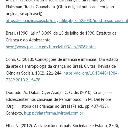
Ariès, P. (1986). História social da criança e da família (D.
Flaksman, Trad.). Guanabara. (Obra original publicada em [ano
original, se aplicável])
https://edisciplinas.usp.br/pluginfile.php/5525040/mod_resou
Brasil. (1990). Lei nº 8.069, de 13 de julho de 1990. Estatuto da
Criança e do Adolescente.
http://www.planalto.gov.br/ccivil_03/leis/l8069.htm
Cohn, C. (2013). Concepções de infância e infâncias: Um estado
da arte da antropologia da criança no Brasil. Civitas: Revista de
Ciências Sociais, 13(2), 221-244.
https://doi.org/10.15448/1984-
7289.2013.2.15478
Dourado, A., Dabat, C., & Araújo, C. C. de. (2010). Crianças e
adolescentes nos canaviais de Pernambuco. In M. Del Priore
(Org.), História das crianças no Brasil (7a ed., pp. 407-433).
Contexto.
https://plataforma.bvirtual.com.br
Elias, N. (2012). A civilização dos pais. Sociedade e Estado, 27(3),