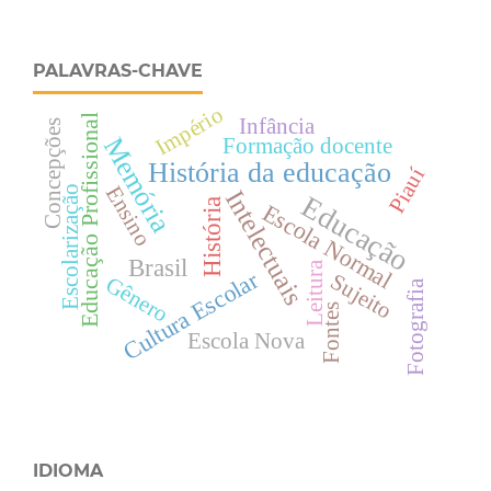
PALAVRAS-CHAVE
Império
Educação Profissional
Infância
Concepções
Memória
Formação docente
História da educação
Piauí
Ensino
Escolarização
Intelectuais
Educação
História
Escola Normal
Brasil
Leitura
Cultura Escolar
Sujeito
Gênero
Fotografia
Fontes
Escola Nova
IDIOMA