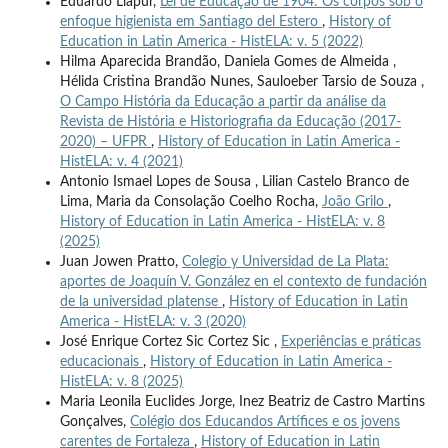
Eduardo Llapur,
Lei de Educação de 1904: Os corpos sob o
enfoque higienista em Santiago del Estero
,
History of
Education in Latin America - HistELA: v. 5 (2022)
Hilma Aparecida Brandão, Daniela Gomes de Almeida ,
Hélida Cristina Brandão Nunes, Sauloeber Tarsio de Souza ,
O Campo História da Educação a partir da análise da
Revista de História e Historiografia da Educação (2017-
2020) – UFPR
,
History of Education in Latin America -
HistELA: v. 4 (2021)
Antonio Ismael Lopes de Sousa , Lilian Castelo Branco de
Lima, Maria da Consolação Coelho Rocha,
João Grilo
,
History of Education in Latin America - HistELA: v. 8
(2025)
Juan Jowen Pratto,
Colegio y Universidad de La Plata:
aportes de Joaquín V. González en el contexto de fundación
de la universidad platense
,
History of Education in Latin
America - HistELA: v. 3 (2020)
José Enrique Cortez Sic Cortez Sic ,
Experiências e práticas
educacionais
,
History of Education in Latin America -
HistELA: v. 8 (2025)
Maria Leonila Euclides Jorge, Inez Beatriz de Castro Martins
Gonçalves,
Colégio dos Educandos Artífices e os jovens
carentes de Fortaleza
,
History of Education in Latin