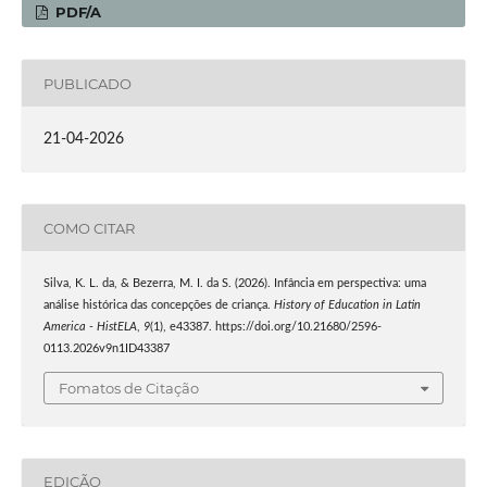
PDF/A
PUBLICADO
21-04-2026
COMO CITAR
Silva, K. L. da, & Bezerra, M. I. da S. (2026). Infância em perspectiva: uma
análise histórica das concepções de criança.
History of Education in Latin
America - HistELA
,
9
(1), e43387. https://doi.org/10.21680/2596-
0113.2026v9n1ID43387
Fomatos de Citação
EDIÇÃO