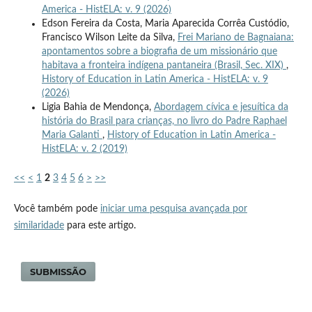
America - HistELA: v. 9 (2026)
Edson Fereira da Costa, Maria Aparecida Corrêa Custódio,
Francisco Wilson Leite da Silva,
Frei Mariano de Bagnaiana:
apontamentos sobre a biografia de um missionário que
habitava a fronteira indígena pantaneira (Brasil, Sec. XIX)
,
History of Education in Latin America - HistELA: v. 9
(2026)
Ligia Bahia de Mendonça,
Abordagem cívica e jesuítica da
história do Brasil para crianças, no livro do Padre Raphael
Maria Galanti
,
History of Education in Latin America -
HistELA: v. 2 (2019)
<<
<
1
2
3
4
5
6
>
>>
Você também pode
iniciar uma pesquisa avançada por
similaridade
para este artigo.
SUBMISSÃO