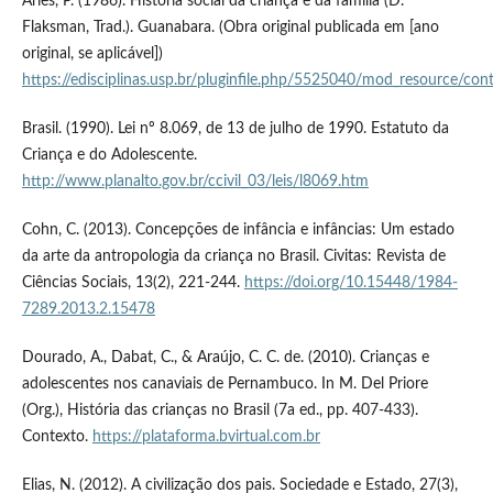
Ariès, P. (1986). História social da criança e da família (D.
Flaksman, Trad.). Guanabara. (Obra original publicada em [ano
original, se aplicável])
https://edisciplinas.usp.br/pluginfile.php/5525040/mod_resou
Brasil. (1990). Lei nº 8.069, de 13 de julho de 1990. Estatuto da
Criança e do Adolescente.
http://www.planalto.gov.br/ccivil_03/leis/l8069.htm
Cohn, C. (2013). Concepções de infância e infâncias: Um estado
da arte da antropologia da criança no Brasil. Civitas: Revista de
Ciências Sociais, 13(2), 221-244.
https://doi.org/10.15448/1984-
7289.2013.2.15478
Dourado, A., Dabat, C., & Araújo, C. C. de. (2010). Crianças e
adolescentes nos canaviais de Pernambuco. In M. Del Priore
(Org.), História das crianças no Brasil (7a ed., pp. 407-433).
Contexto.
https://plataforma.bvirtual.com.br
Elias, N. (2012). A civilização dos pais. Sociedade e Estado, 27(3),