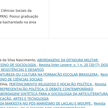
Ciências Sociais da
UFRN). Possui graduação
rsa bacharelado na área
na da Silva Nascimento,
ABORDAGENS DA DITADURA MILITAR:
NSINO DE SOCIOLOGIA
,
Revista Inter-Legere: v. 1 n. 20 (2017): DO
 RESISTÊNCIAS E DESAFIOS
ATUREZA OU CULTURA NA FORMAÇÃO ESCOLAR BRASILEIRA
,
Revi
ENSINO DE CIÊNCIAS SOCIAIS
Silva,
PERTENCIMENTO RELIGIOSO E VOCAÇÃO POLÍTICA
,
Revista
ÕES E REPRESENTAÇÃO POLÍTICA: O DEBATE CONTEMPORÂNEO
BORDAGEM SINTÉTICA PARA A SOCIOLOGIA DA ARTE/LITERATUR
 EDUCAÇÃO, ARTES E TECNOLOGIA
IA MARXISTA NO PÓS-MARXISMO DE LACLAU E MOUFFE
,
Revista