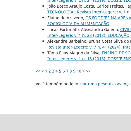
Inter-Legere: v. 2 n. 24 (2019): DOSSI
João Bosco Araujo Costa, Carlos Freitas, 
TECNOLOGIA
,
Revista Inter-Legere: v. 1
Elaine de Azevedo,
OS FOODIES NA AREN
SOCIOLOGIA DA ALIMENTAÇÃO
Lucas Fortunato, Alexsandro Galeno,
CIVI
Inter-Legere: v. 1 n. 23 (2018): EDUCAÇÃ
Alexandre Barbalho, Bruna Costa Silva do
Revista Inter-Legere: v. 7 n. 41 (2024): Int
Tânia Elias Magno da Silva,
ENSINO DE SO
Inter-Legere: v. 1 n. 18 (2016): DOSSIÊ 
<<
<
1
2
3
4
5
6
7
8
9
10
>
>>
Você também pode
iniciar uma pesquisa avança