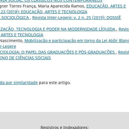
Ê TEORIA SOCIAL: OS CLÁSSICOS NOS CONTEMPORÂNEOS
Fagner Torres França, Maria Aparecida Ramos,
EDUCAÇÃO, ARTES E
 n. 23 (2018): EDUCAÇÃO, ARTES E TECNOLOGIA
A SOCIOLÓGICA
,
Revista Inter-Legere: v. 2 n. 25 (2019): DOSSIÊ
LIZAÇÃO, TECNOLOGIA E PODER NA MODERNIDADE LÍQUIDA
,
Revis
O, ARTES E TECNOLOGIA
 Nascimento,
Mobilização e participação em torno da Lei Aldir Blan
er-Legere
CIOLOGIA: O PAPEL DAS GRADUAÇÕES E PÓS-GRADUAÇÕES
,
Revis
ENSINO DE CIÊNCIAS SOCIAIS
da por similaridade
para este artigo.
Registros e Indexadores: