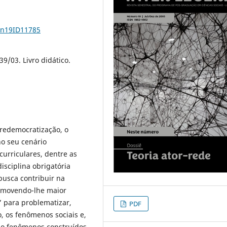
1n19ID11785
39/03. Livro didático.
 redemocratização, o
o seu cenário
urriculares, dentre as
isciplina obrigatória
busca contribuir na
romovendo-lhe maior
” para problematizar,
PDF
, os fenômenos sociais e,
mo fenômenos construídos