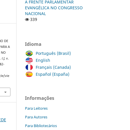
A FRENTE PARLAMENTAR
EVANGÉLICA NO CONGRESSO
NACIONAL
339
NO DE
Idioma
PARA A
Português (Brasil)
L NO
. l.]
, v.
English
82-
Français (Canada)
Español (España)
cle/vie
Informações
Para Leitores
Para Autores
REDE
Para Bibliotecários