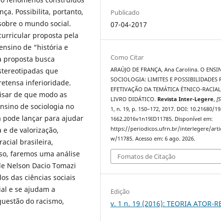
ça. Possibilita, portanto,
Publicado
sobre o mundo social.
07-04-2017
curricular proposta pela
ensino de “história e
Como Citar
sa proposta busca
stereotipadas que
ARAÚJO DE FRANÇA, Ana Carolina. O ENSI
SOCIOLOGIA: LIMITES E POSSIBILIDADES 
retensa inferioridade.
EFETIVAÇÃO DA TEMÁTICA ÉTNICO-RACIA
lisar de que modo as
LIVRO DIDÁTICO.
Revista Inter-Legere
,
[S
nsino de sociologia no
1, n. 19, p. 150–172, 2017. DOI: 10.21680/19
a pode lançar para ajudar
1662.2016v1n19ID11785. Disponível em:
e de valorização,
https://periodicos.ufrn.br/interlegere/arti
w/11785. Acesso em: 6 ago. 2026.
acial brasileira,
sso, faremos uma análise
Fomatos de Citação
de Nelson Dacio Tomazi
s das ciências sociais
ial e se ajudam a
Edição
questão do racismo,
v. 1 n. 19 (2016): TEORIA ATOR-