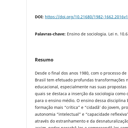
DOI:
https://doi.org/10.21680/1982-1662.2016v
Palavras-chave:
Ensino de sociologia. Lei n. 10.6
Resumo
Desde o final dos anos 1980, com o processo de
Brasil tem efetuado profundas transformações n
educacional, especialmente nas suas propostas c
quais se destaca a inserção da sociologia como d
para o ensino médio. O ensino dessa disciplina 
formação mais “crítica” e “cidadã’ do jovem, p
autonomia “intelectual” e “capacidade reflexiva
através do estranhamento e da desnaturalização
assim, poder percebê-los e compreendê-los co