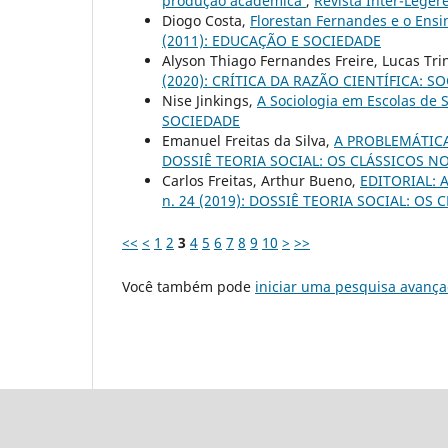
produção acadêmica
,
Revista Inter-Lege
Diogo Costa,
Florestan Fernandes e o Ensi
(2011): EDUCAÇÃO E SOCIEDADE
Alyson Thiago Fernandes Freire, Lucas Tr
(2020): CRÍTICA DA RAZÃO CIENTÍFICA:
Nise Jinkings,
A Sociologia em Escolas de 
SOCIEDADE
Emanuel Freitas da Silva,
A PROBLEMÁTIC
DOSSIÊ TEORIA SOCIAL: OS CLÁSSICOS
Carlos Freitas, Arthur Bueno,
EDITORIAL: A
n. 24 (2019): DOSSIÊ TEORIA SOCIAL: 
<<
<
1
2
3
4
5
6
7
8
9
10
>
>>
Você também pode
iniciar uma pesquisa avança