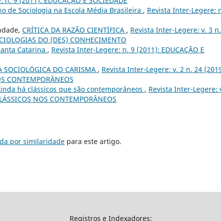
re: n. 9 (2011): EDUCAÇÃO E SOCIEDADE
no de Sociologia na Escola Média Brasileira
,
Revista Inter-Legere: n
indade,
CRÍTICA DA RAZÃO CIENTÍFICA
,
Revista Inter-Legere: v. 3 n
 SOCIOLOGIAS DO (DES) CONHECIMENTO
Santa Catarina
,
Revista Inter-Legere: n. 9 (2011): EDUCAÇÃO E
A SOCIOLÓGICA DO CARISMA
,
Revista Inter-Legere: v. 2 n. 24 (2019
 NOS CONTEMPORÂNEOS
inda há clássicos que são contemporâneos
,
Revista Inter-Legere: 
OS CLÁSSICOS NOS CONTEMPORÂNEOS
da por similaridade
para este artigo.
Registros e Indexadores: