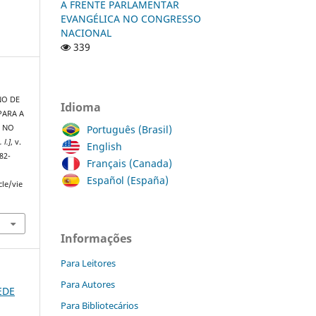
A FRENTE PARLAMENTAR
EVANGÉLICA NO CONGRESSO
NACIONAL
339
NO DE
Idioma
PARA A
Português (Brasil)
L NO
. l.]
, v.
English
82-
Français (Canada)
Español (España)
cle/vie
Informações
Para Leitores
Para Autores
REDE
Para Bibliotecários