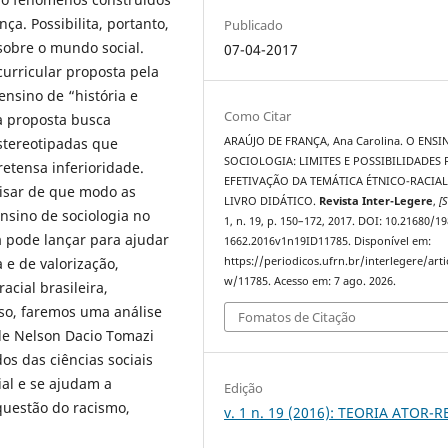
ça. Possibilita, portanto,
Publicado
sobre o mundo social.
07-04-2017
curricular proposta pela
ensino de “história e
Como Citar
sa proposta busca
stereotipadas que
ARAÚJO DE FRANÇA, Ana Carolina. O ENSI
SOCIOLOGIA: LIMITES E POSSIBILIDADES 
retensa inferioridade.
EFETIVAÇÃO DA TEMÁTICA ÉTNICO-RACIA
lisar de que modo as
LIVRO DIDÁTICO.
Revista Inter-Legere
,
[S
nsino de sociologia no
1, n. 19, p. 150–172, 2017. DOI: 10.21680/19
a pode lançar para ajudar
1662.2016v1n19ID11785. Disponível em:
e de valorização,
https://periodicos.ufrn.br/interlegere/arti
w/11785. Acesso em: 7 ago. 2026.
acial brasileira,
sso, faremos uma análise
Fomatos de Citação
de Nelson Dacio Tomazi
s das ciências sociais
ial e se ajudam a
Edição
questão do racismo,
v. 1 n. 19 (2016): TEORIA ATOR-