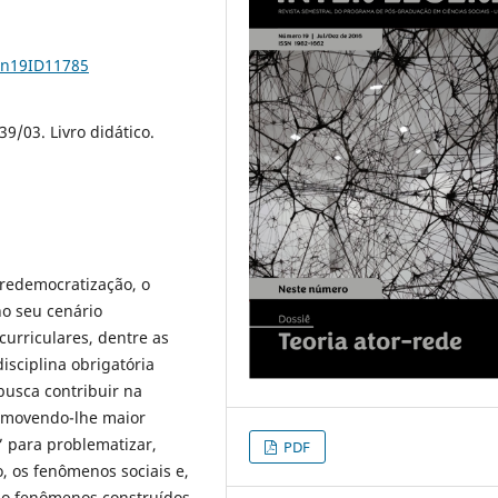
1n19ID11785
39/03. Livro didático.
 redemocratização, o
o seu cenário
urriculares, dentre as
isciplina obrigatória
busca contribuir na
romovendo-lhe maior
” para problematizar,
PDF
, os fenômenos sociais e,
mo fenômenos construídos