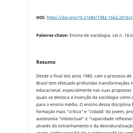
DOI:
https://doi.org/10.21680/1982-1662.2016v
Palavras-chave:
Ensino de sociologia. Lei n. 10.6
Resumo
Desde o final dos anos 1980, com o processo de
Brasil tem efetuado profundas transformações n
educacional, especialmente nas suas propostas c
quais se destaca a inserção da sociologia como d
para o ensino médio. O ensino dessa disciplina 
formação mais “crítica” e “cidadã’ do jovem, p
autonomia “intelectual” e “capacidade reflexiva
através do estranhamento e da desnaturalização
assim, poder percebê-los e compreendê-los co