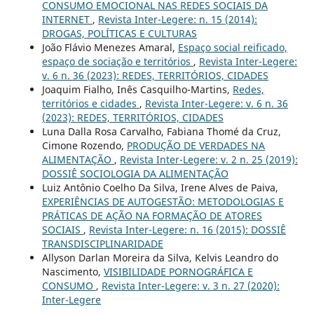
CONSUMO EMOCIONAL NAS REDES SOCIAIS DA
INTERNET
,
Revista Inter-Legere: n. 15 (2014):
DROGAS, POLÍTICAS E CULTURAS
João Flávio Menezes Amaral,
Espaço social reificado,
espaço de sociação e territórios
,
Revista Inter-Legere:
v. 6 n. 36 (2023): REDES, TERRITÓRIOS, CIDADES
Joaquim Fialho, Inês Casquilho-Martins,
Redes,
territórios e cidades
,
Revista Inter-Legere: v. 6 n. 36
(2023): REDES, TERRITÓRIOS, CIDADES
Luna Dalla Rosa Carvalho, Fabiana Thomé da Cruz,
Cimone Rozendo,
PRODUÇÃO DE VERDADES NA
ALIMENTAÇÃO
,
Revista Inter-Legere: v. 2 n. 25 (2019):
DOSSIÊ SOCIOLOGIA DA ALIMENTAÇÃO
Luiz Antônio Coelho Da Silva, Irene Alves de Paiva,
EXPERIÊNCIAS DE AUTOGESTÃO: METODOLOGIAS E
PRÁTICAS DE AÇÃO NA FORMAÇÃO DE ATORES
SOCIAIS
,
Revista Inter-Legere: n. 16 (2015): DOSSIÊ
TRANSDISCIPLINARIDADE
Allyson Darlan Moreira da Silva, Kelvis Leandro do
Nascimento,
VISIBILIDADE PORNOGRÁFICA E
CONSUMO
,
Revista Inter-Legere: v. 3 n. 27 (2020):
Inter-Legere