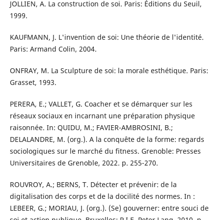
JOLLIEN, A. La construction de soi. Paris: Éditions du Seuil,
1999.
KAUFMANN, J. L'invention de soi: Une théorie de l'identité.
Paris: Armand Colin, 2004.
ONFRAY, M. La Sculpture de soi: la morale esthétique. Paris:
Grasset, 1993.
PERERA, E.; VALLET, G. Coacher et se démarquer sur les
réseaux sociaux en incarnant une préparation physique
raisonnée. In: QUIDU, M.; FAVIER-AMBROSINI, B.;
DELALANDRE, M. (org.). A la conquête de la forme: regards
sociologiques sur le marché du fitness. Grenoble: Presses
Universitaires de Grenoble, 2022. p. 255-270.
ROUVROY, A.; BERNS, T. Détecter et prévenir: de la
digitalisation des corps et de la docilité des normes. In :
LEBEER, G.; MORIAU, J. (org.). (Se) gouverner: entre souci de
soi et action publique. Bruxelles: P.I.E. Peter Lang, 2010. p.