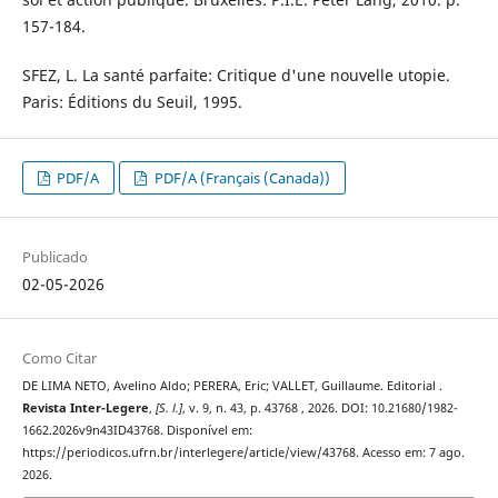
157-184.
SFEZ, L. La santé parfaite: Critique d'une nouvelle utopie.
Paris: Éditions du Seuil, 1995.
PDF/A
PDF/A (Français (Canada))
Publicado
02-05-2026
Como Citar
DE LIMA NETO, Avelino Aldo; PERERA, Eric; VALLET, Guillaume. Editorial .
Revista Inter-Legere
,
[S. l.]
, v. 9, n. 43, p. 43768 , 2026. DOI: 10.21680/1982-
1662.2026v9n43ID43768. Disponível em:
https://periodicos.ufrn.br/interlegere/article/view/43768. Acesso em: 7 ago.
2026.