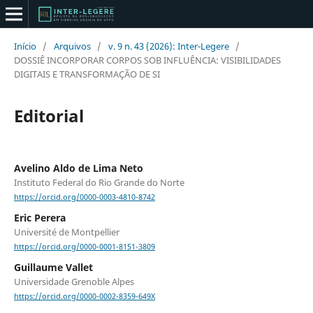
Início
/
Arquivos
/
v. 9 n. 43 (2026): Inter-Legere
/
DOSSIÊ INCORPORAR CORPOS SOB INFLUÊNCIA: VISIBILIDADES
DIGITAIS E TRANSFORMAÇÃO DE SI
Editorial
Avelino Aldo de Lima Neto
Instituto Federal do Rio Grande do Norte
https://orcid.org/0000-0003-4810-8742
Eric Perera
Université de Montpellier
https://orcid.org/0000-0001-8151-3809
Guillaume Vallet
Universidade Grenoble Alpes
https://orcid.org/0000-0002-8359-649X