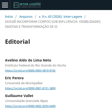
Início
/
Arquivos
/
v. 9 n. 43 (2026): Inter-Legere
/
DOSSIÊ INCORPORAR CORPOS SOB INFLUÊNCIA: VISIBILIDADES
DIGITAIS E TRANSFORMAÇÃO DE SI
Editorial
Avelino Aldo de Lima Neto
Instituto Federal do Rio Grande do Norte
https://orcid.org/0000-0003-4810-8742
Eric Perera
Université de Montpellier
https://orcid.org/0000-0001-8151-3809
Guillaume Vallet
Universidade Grenoble Alpes
https://orcid.org/0000-0002-8359-649X