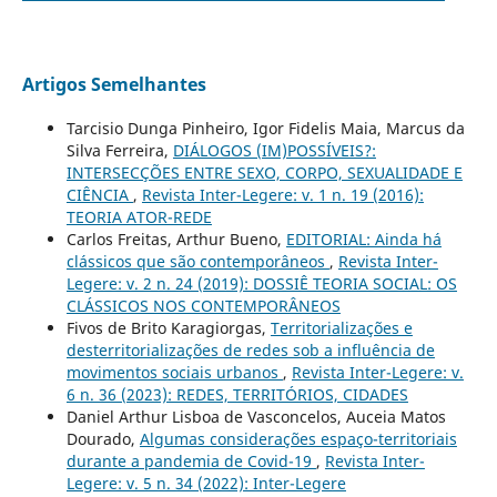
Artigos Semelhantes
Tarcisio Dunga Pinheiro, Igor Fidelis Maia, Marcus da
Silva Ferreira,
DIÁLOGOS (IM)POSSÍVEIS?:
INTERSECÇÕES ENTRE SEXO, CORPO, SEXUALIDADE E
CIÊNCIA
,
Revista Inter-Legere: v. 1 n. 19 (2016):
TEORIA ATOR-REDE
Carlos Freitas, Arthur Bueno,
EDITORIAL: Ainda há
clássicos que são contemporâneos
,
Revista Inter-
Legere: v. 2 n. 24 (2019): DOSSIÊ TEORIA SOCIAL: OS
CLÁSSICOS NOS CONTEMPORÂNEOS
Fivos de Brito Karagiorgas,
Territorializações e
desterritorializações de redes sob a influência de
movimentos sociais urbanos
,
Revista Inter-Legere: v.
6 n. 36 (2023): REDES, TERRITÓRIOS, CIDADES
Daniel Arthur Lisboa de Vasconcelos, Auceia Matos
Dourado,
Algumas considerações espaço-territoriais
durante a pandemia de Covid-19
,
Revista Inter-
Legere: v. 5 n. 34 (2022): Inter-Legere