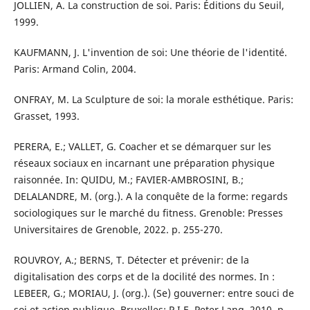
JOLLIEN, A. La construction de soi. Paris: Éditions du Seuil,
1999.
KAUFMANN, J. L'invention de soi: Une théorie de l'identité.
Paris: Armand Colin, 2004.
ONFRAY, M. La Sculpture de soi: la morale esthétique. Paris:
Grasset, 1993.
PERERA, E.; VALLET, G. Coacher et se démarquer sur les
réseaux sociaux en incarnant une préparation physique
raisonnée. In: QUIDU, M.; FAVIER-AMBROSINI, B.;
DELALANDRE, M. (org.). A la conquête de la forme: regards
sociologiques sur le marché du fitness. Grenoble: Presses
Universitaires de Grenoble, 2022. p. 255-270.
ROUVROY, A.; BERNS, T. Détecter et prévenir: de la
digitalisation des corps et de la docilité des normes. In :
LEBEER, G.; MORIAU, J. (org.). (Se) gouverner: entre souci de
soi et action publique. Bruxelles: P.I.E. Peter Lang, 2010. p.