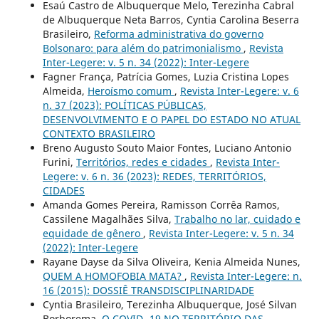
Esaú Castro de Albuquerque Melo, Terezinha Cabral
de Albuquerque Neta Barros, Cyntia Carolina Beserra
Brasileiro,
Reforma administrativa do governo
Bolsonaro: para além do patrimonialismo
,
Revista
Inter-Legere: v. 5 n. 34 (2022): Inter-Legere
Fagner França, Patrícia Gomes, Luzia Cristina Lopes
Almeida,
Heroísmo comum
,
Revista Inter-Legere: v. 6
n. 37 (2023): POLÍTICAS PÚBLICAS,
DESENVOLVIMENTO E O PAPEL DO ESTADO NO ATUAL
CONTEXTO BRASILEIRO
Breno Augusto Souto Maior Fontes, Luciano Antonio
Furini,
Territórios, redes e cidades
,
Revista Inter-
Legere: v. 6 n. 36 (2023): REDES, TERRITÓRIOS,
CIDADES
Amanda Gomes Pereira, Ramisson Corrêa Ramos,
Cassilene Magalhães Silva,
Trabalho no lar, cuidado e
equidade de gênero
,
Revista Inter-Legere: v. 5 n. 34
(2022): Inter-Legere
Rayane Dayse da Silva Oliveira, Kenia Almeida Nunes,
QUEM A HOMOFOBIA MATA?
,
Revista Inter-Legere: n.
16 (2015): DOSSIÊ TRANSDISCIPLINARIDADE
Cyntia Brasileiro, Terezinha Albuquerque, José Silvan
Borborema,
O COVID -19 NO TERRITÓRIO DAS