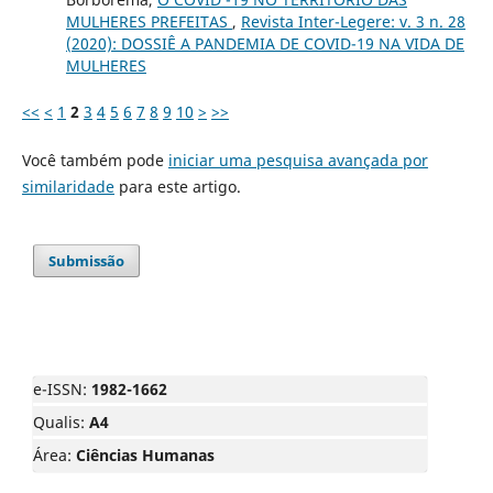
MULHERES PREFEITAS
,
Revista Inter-Legere: v. 3 n. 28
(2020): DOSSIÊ A PANDEMIA DE COVID-19 NA VIDA DE
MULHERES
<<
<
1
2
3
4
5
6
7
8
9
10
>
>>
Você também pode
iniciar uma pesquisa avançada por
similaridade
para este artigo.
Submissão
e-ISSN:
1982-1662
Qualis:
A4
Área:
Ciências Humanas