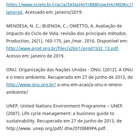
https://www.scielo.br/j/ac/a/SKNpHgTr88Bhgw3HcHRD8jc/?
lang=pt
. Acessado em: janeiro/2019.
MENDESA, N. C.; BUENOA, C.; OMETTO, A. Avaliação de
Impacto do Ciclo de Vida: revisão dos principais métodos.
Production, 26(1), 160-175, jan./mar. 2016. Disponível em:
http://www.prod.org.br/files/v26n1/prod1532_13.pdf
.
Acesso em: janeiro de 2019.
ONU. Organização das Nações Unidas - ONU. (2012). A ONU
e o meio ambiente. Recuperado em 27 de junho de 2013, de
http://www.onu.org.br/
a-onu-em-acao/a-onu-e-omeio-
ambiente/
UNEP. United Nations Environment Programme – UNEP.
(2007). Life cycle management: a business guide to
sustainability. Recuperado em 27 de junho de 2013, de
http://www. unep.org/pdf/ dtie/DTI0889PA.pdf.