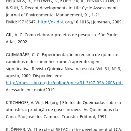
HEIJUNGS, R., HELLWEG, S., KOEHLER, A., PENNINGTON, D.,
& SUH, S. Recent developments in Life Cycle Assessment.
Journal of Environmental Management, 91, 1-21.
PMid:19716647.
http://dx.doi
. org/10.1016/j.jenvman, 2009.
GIL, A. C. Como elaborar projetos de pesquisa. São Paulo:
Atlas, 2002.
GUIMARÃES, C. C. Experimentação no ensino de química:
caminhos e descaminhos rumo à aprendizagem
significativa. Revista Química Nova na escola. Vol. 31, N° 3,
agosto, 2009. Disponível em:
http://qnesc.sbq.org.br/online/qnesc31_3/07-RSA-2008.pdf
.
Acessado em: maio/2019.
KIRCHHOFF, V. W. J. H. (org.) Efeitos de Queimadas sobre a
atmosfera: produção de gases nocivos. As Queimadas da
Cana. São José dos Campos: Transtec Editoral, 1991.
KLÖPFFER, W. The role of SETAC in the development of LCA.