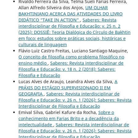
Rivaldo Ferreira da Silva, Telma Sueli Farias Ferreira,
Allan Alfredo Silveira dos Anjos,
UM OLHAR
BAKHTINIANO ACERCA DAS ATIVIDADES DO LIVRO
DIDÁTICO “TAKE IN ACTION”
,
Saberes: Revista
interdisciplinar de Filosofia e Educação: v. 25 n. 2
(2025): DOSSIÊ: Teoria Dialógica do Círculo de Bakhtin
em foco: estudos sobre práticas sociais, históricas e
culturais de linguagem
Flávio Luiz Castro Freitas, Luciano Santiago Maquine,
O conceito de filosofia como problema filosófico no
ensino médio
,
Saberes: Revista interdisciplinar de
Filosofia e Educação: v. 18 n. 2 (2018): Saberes:
Filosofia e Educação
Lucas Alves de Araujo, Leandra Alves da Silva,
A
PRÁXIS DO ESTÁGIO SUPERVISIONADO II EM
GEOGRAFIA
,
Saberes: Revista interdisciplinar de
Filosofia e Educação: v. 26 n. 1 (2026): Saberes: Revista
Interdisciplinar de Filosofia e Educação
Emival Silva, Gabriel Kafure da Rocha,
Sobre o
conhecimento em Farias Brito e a decadência da
intelectualidade
,
Saberes: Revista interdisciplinar de
Filosofia e Educação: v. 26 n. 1 (2026): Saberes: Revista
Interdisciplinar de Filosofia e Educação