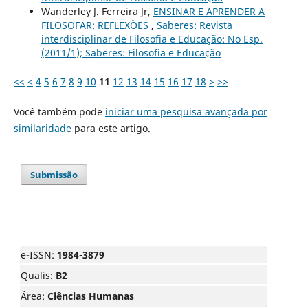
Wanderley J. Ferreira Jr,
ENSINAR E APRENDER A
FILOSOFAR: REFLEXÕES
,
Saberes: Revista
interdisciplinar de Filosofia e Educação: No Esp.
(2011/1); Saberes: Filosofia e Educação
<<
<
4
5
6
7
8
9
10
11
12
13
14
15
16
17
18
>
>>
Você também pode
iniciar uma pesquisa avançada por
similaridade
para este artigo.
Submissão
e-ISSN:
1984-3879
Qualis:
B2
Área:
Ciências Humanas