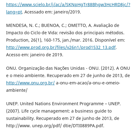
https://www.scielo.br/j/ac/a/SKNpHgTr88Bhgw3HcHRD8jc/?
lang=pt
. Acessado em: janeiro/2019.
MENDESA, N. C.; BUENOA, C.; OMETTO, A. Avaliação de
Impacto do Ciclo de Vida: revisão dos principais métodos.
Production, 26(1), 160-175, jan./mar. 2016. Disponível em:
http://www.prod.org.br/files/v26n1/prod1532_13.pdf
.
Acesso em: janeiro de 2019.
ONU. Organização das Nações Unidas - ONU. (2012). A ONU
e o meio ambiente. Recuperado em 27 de junho de 2013, de
http://www.onu.org.br/
a-onu-em-acao/a-onu-e-omeio-
ambiente/
UNEP. United Nations Environment Programme – UNEP.
(2007). Life cycle management: a business guide to
sustainability. Recuperado em 27 de junho de 2013, de
http://www. unep.org/pdf/ dtie/DTI0889PA.pdf.