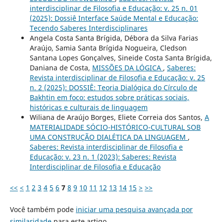
interdisciplinar de Filosofia e Educação: v. 25 n. 01
(2025): Dossiê Interface Saúde Mental e Educação:
Tecendo Saberes Interdisciplinares
Angela Costa Santa Brígida, Débora da Silva Farias
Araújo, Samia Santa Brígida Nogueira, Cledson
Santana Lopes Gonçalves, Sineide Costa Santa Brígida,
Daniana de Costa,
MISSÕES DA LÓGICA
,
Saberes:
Revista interdisciplinar de Filosofia e Educação: v. 25
n. 2 (2025): DOSSIÊ: Teoria Dialógica do Círculo de
Bakhtin em foco: estudos sobre práticas sociais,
históricas e culturais de linguagem
Wiliana de Araújo Borges, Eliete Correia dos Santos,
A
MATERIALIDADE SÓCIO-HISTÓRICO-CULTURAL SOB
UMA CONSTRUÇÃO DIALÉTICA DA LINGUAGEM
,
Saberes: Revista interdisciplinar de Filosofia e
Educação: v. 23 n. 1 (2023): Saberes: Revista
Interdisciplinar de Filosofia e Educação
<<
<
1
2
3
4
5
6
7
8
9
10
11
12
13
14
15
>
>>
Você também pode
iniciar uma pesquisa avançada por
similaridade
para este artigo.