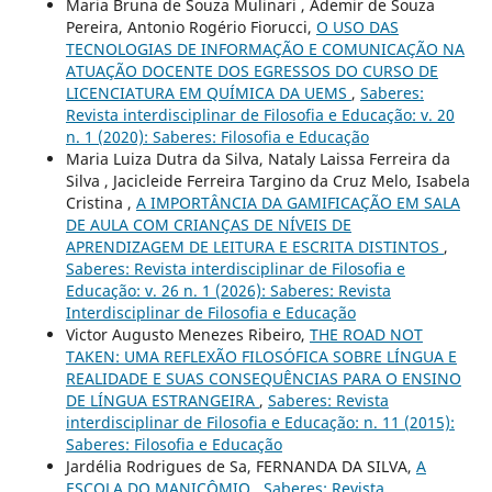
Maria Bruna de Souza Mulinari , Ademir de Souza
Pereira, Antonio Rogério Fiorucci,
O USO DAS
TECNOLOGIAS DE INFORMAÇÃO E COMUNICAÇÃO NA
ATUAÇÃO DOCENTE DOS EGRESSOS DO CURSO DE
LICENCIATURA EM QUÍMICA DA UEMS
,
Saberes:
Revista interdisciplinar de Filosofia e Educação: v. 20
n. 1 (2020): Saberes: Filosofia e Educação
Maria Luiza Dutra da Silva, Nataly Laissa Ferreira da
Silva , Jacicleide Ferreira Targino da Cruz Melo, Isabela
Cristina ,
A IMPORTÂNCIA DA GAMIFICAÇÃO EM SALA
DE AULA COM CRIANÇAS DE NÍVEIS DE
APRENDIZAGEM DE LEITURA E ESCRITA DISTINTOS
,
Saberes: Revista interdisciplinar de Filosofia e
Educação: v. 26 n. 1 (2026): Saberes: Revista
Interdisciplinar de Filosofia e Educação
Victor Augusto Menezes Ribeiro,
THE ROAD NOT
TAKEN: UMA REFLEXÃO FILOSÓFICA SOBRE LÍNGUA E
REALIDADE E SUAS CONSEQUÊNCIAS PARA O ENSINO
DE LÍNGUA ESTRANGEIRA
,
Saberes: Revista
interdisciplinar de Filosofia e Educação: n. 11 (2015):
Saberes: Filosofia e Educação
Jardélia Rodrigues de Sa, FERNANDA DA SILVA,
A
ESCOLA DO MANICÔMIO
,
Saberes: Revista