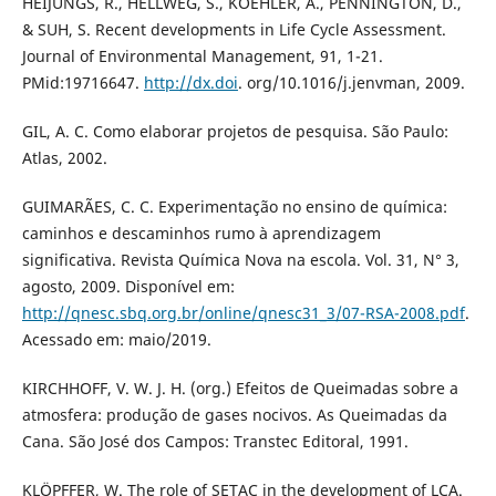
HEIJUNGS, R., HELLWEG, S., KOEHLER, A., PENNINGTON, D.,
& SUH, S. Recent developments in Life Cycle Assessment.
Journal of Environmental Management, 91, 1-21.
PMid:19716647.
http://dx.doi
. org/10.1016/j.jenvman, 2009.
GIL, A. C. Como elaborar projetos de pesquisa. São Paulo:
Atlas, 2002.
GUIMARÃES, C. C. Experimentação no ensino de química:
caminhos e descaminhos rumo à aprendizagem
significativa. Revista Química Nova na escola. Vol. 31, N° 3,
agosto, 2009. Disponível em:
http://qnesc.sbq.org.br/online/qnesc31_3/07-RSA-2008.pdf
.
Acessado em: maio/2019.
KIRCHHOFF, V. W. J. H. (org.) Efeitos de Queimadas sobre a
atmosfera: produção de gases nocivos. As Queimadas da
Cana. São José dos Campos: Transtec Editoral, 1991.
KLÖPFFER, W. The role of SETAC in the development of LCA.