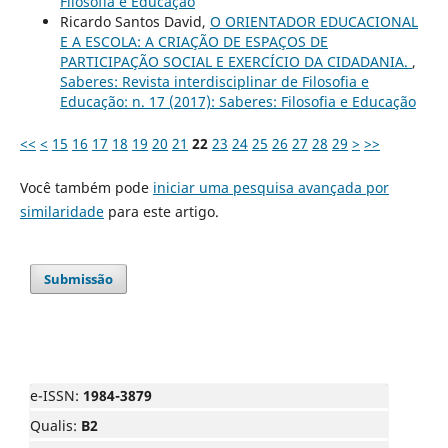
Filosofia e Educação
Ricardo Santos David,
O ORIENTADOR EDUCACIONAL
E A ESCOLA: A CRIAÇÃO DE ESPAÇOS DE
PARTICIPAÇÃO SOCIAL E EXERCÍCIO DA CIDADANIA.
,
Saberes: Revista interdisciplinar de Filosofia e
Educação: n. 17 (2017): Saberes: Filosofia e Educação
<<
<
15
16
17
18
19
20
21
22
23
24
25
26
27
28
29
>
>>
Você também pode
iniciar uma pesquisa avançada por
similaridade
para este artigo.
Submissão
e-ISSN:
1984-3879
Qualis:
B2