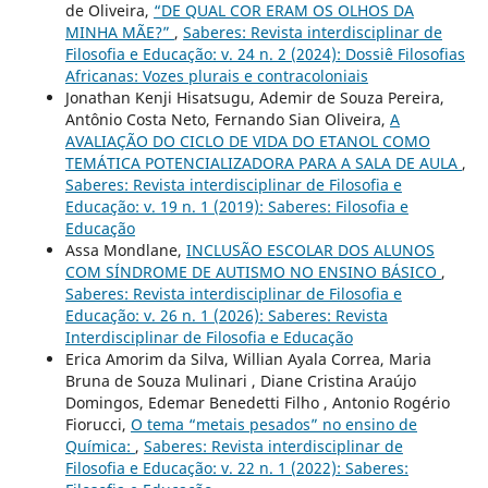
de Oliveira,
“DE QUAL COR ERAM OS OLHOS DA
MINHA MÃE?”
,
Saberes: Revista interdisciplinar de
Filosofia e Educação: v. 24 n. 2 (2024): Dossiê Filosofias
Africanas: Vozes plurais e contracoloniais
Jonathan Kenji Hisatsugu, Ademir de Souza Pereira,
Antônio Costa Neto, Fernando Sian Oliveira,
A
AVALIAÇÃO DO CICLO DE VIDA DO ETANOL COMO
TEMÁTICA POTENCIALIZADORA PARA A SALA DE AULA
,
Saberes: Revista interdisciplinar de Filosofia e
Educação: v. 19 n. 1 (2019): Saberes: Filosofia e
Educação
Assa Mondlane,
INCLUSÃO ESCOLAR DOS ALUNOS
COM SÍNDROME DE AUTISMO NO ENSINO BÁSICO
,
Saberes: Revista interdisciplinar de Filosofia e
Educação: v. 26 n. 1 (2026): Saberes: Revista
Interdisciplinar de Filosofia e Educação
Erica Amorim da Silva, Willian Ayala Correa, Maria
Bruna de Souza Mulinari , Diane Cristina Araújo
Domingos, Edemar Benedetti Filho , Antonio Rogério
Fiorucci,
O tema “metais pesados” no ensino de
Química:
,
Saberes: Revista interdisciplinar de
Filosofia e Educação: v. 22 n. 1 (2022): Saberes: