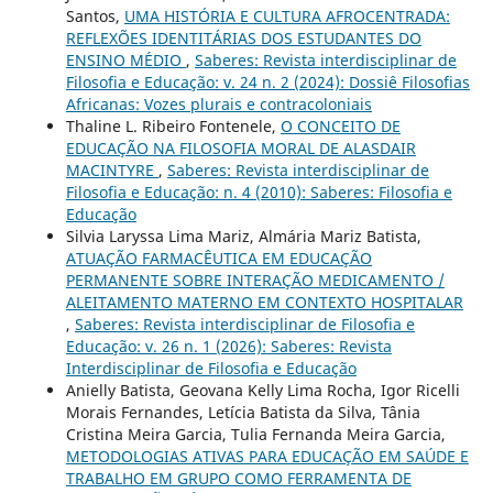
Santos,
UMA HISTÓRIA E CULTURA AFROCENTRADA:
REFLEXÕES IDENTITÁRIAS DOS ESTUDANTES DO
ENSINO MÉDIO
,
Saberes: Revista interdisciplinar de
Filosofia e Educação: v. 24 n. 2 (2024): Dossiê Filosofias
Africanas: Vozes plurais e contracoloniais
Thaline L. Ribeiro Fontenele,
O CONCEITO DE
EDUCAÇÃO NA FILOSOFIA MORAL DE ALASDAIR
MACINTYRE
,
Saberes: Revista interdisciplinar de
Filosofia e Educação: n. 4 (2010): Saberes: Filosofia e
Educação
Silvia Laryssa Lima Mariz, Almária Mariz Batista,
ATUAÇÃO FARMACÊUTICA EM EDUCAÇÃO
PERMANENTE SOBRE INTERAÇÃO MEDICAMENTO /
ALEITAMENTO MATERNO EM CONTEXTO HOSPITALAR
,
Saberes: Revista interdisciplinar de Filosofia e
Educação: v. 26 n. 1 (2026): Saberes: Revista
Interdisciplinar de Filosofia e Educação
Anielly Batista, Geovana Kelly Lima Rocha, Igor Ricelli
Morais Fernandes, Letícia Batista da Silva, Tânia
Cristina Meira Garcia, Tulia Fernanda Meira Garcia,
METODOLOGIAS ATIVAS PARA EDUCAÇÃO EM SAÚDE E
TRABALHO EM GRUPO COMO FERRAMENTA DE