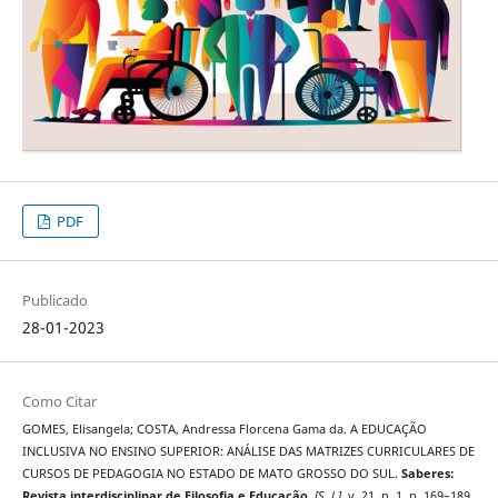
PDF
Publicado
28-01-2023
Como Citar
GOMES, Elisangela; COSTA, Andressa Florcena Gama da. A EDUCAÇÃO
INCLUSIVA NO ENSINO SUPERIOR: ANÁLISE DAS MATRIZES CURRICULARES DE
CURSOS DE PEDAGOGIA NO ESTADO DE MATO GROSSO DO SUL.
Saberes:
Revista interdisciplinar de Filosofia e Educação
,
[S. l.]
, v. 21, n. 1, p. 169–189,