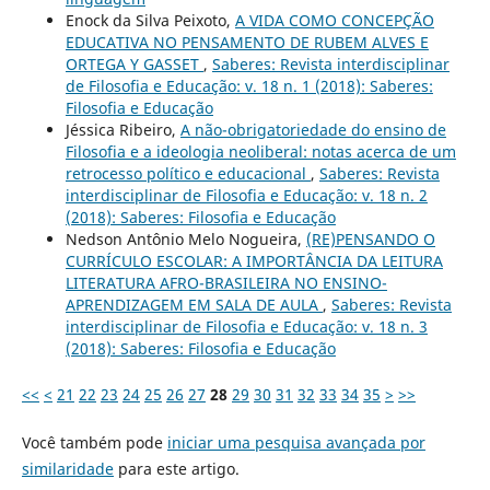
Enock da Silva Peixoto,
A VIDA COMO CONCEPÇÃO
EDUCATIVA NO PENSAMENTO DE RUBEM ALVES E
ORTEGA Y GASSET
,
Saberes: Revista interdisciplinar
de Filosofia e Educação: v. 18 n. 1 (2018): Saberes:
Filosofia e Educação
Jéssica Ribeiro,
A não-obrigatoriedade do ensino de
Filosofia e a ideologia neoliberal: notas acerca de um
retrocesso político e educacional
,
Saberes: Revista
interdisciplinar de Filosofia e Educação: v. 18 n. 2
(2018): Saberes: Filosofia e Educação
Nedson Antônio Melo Nogueira,
(RE)PENSANDO O
CURRÍCULO ESCOLAR: A IMPORTÂNCIA DA LEITURA
LITERATURA AFRO-BRASILEIRA NO ENSINO-
APRENDIZAGEM EM SALA DE AULA
,
Saberes: Revista
interdisciplinar de Filosofia e Educação: v. 18 n. 3
(2018): Saberes: Filosofia e Educação
<<
<
21
22
23
24
25
26
27
28
29
30
31
32
33
34
35
>
>>
Você também pode
iniciar uma pesquisa avançada por
similaridade
para este artigo.