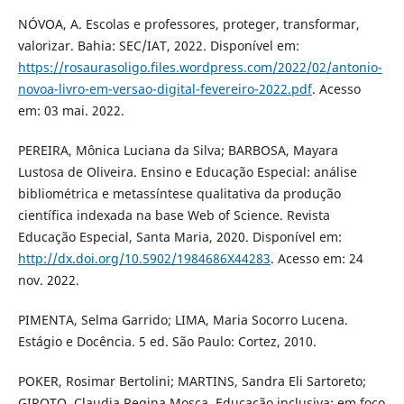
NÓVOA, A. Escolas e professores, proteger, transformar,
valorizar. Bahia: SEC/IAT, 2022. Disponível em:
https://rosaurasoligo.files.wordpress.com/2022/02/antonio-
novoa-livro-em-versao-digital-fevereiro-2022.pdf
. Acesso
em: 03 mai. 2022.
PEREIRA, Mônica Luciana da Silva; BARBOSA, Mayara
Lustosa de Oliveira. Ensino e Educação Especial: análise
bibliométrica e metassíntese qualitativa da produção
científica indexada na base Web of Science. Revista
Educação Especial, Santa Maria, 2020. Disponível em:
http://dx.doi.org/10.5902/1984686X44283
. Acesso em: 24
nov. 2022.
PIMENTA, Selma Garrido; LIMA, Maria Socorro Lucena.
Estágio e Docência. 5 ed. São Paulo: Cortez, 2010.
POKER, Rosimar Bertolini; MARTINS, Sandra Eli Sartoreto;
GIROTO, Claudia Regina Mosca. Educação inclusiva: em foco