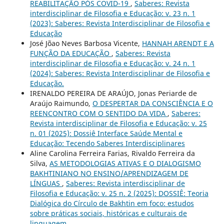
REABILITAÇÃO PÓS COVID-19
,
Saberes: Revista
interdisciplinar de Filosofia e Educação: v. 23 n. 1
(2023): Saberes: Revista Interdisciplinar de Filosofia e
Educação
José Jõao Neves Barbosa Vicente,
HANNAH ARENDT E A
FUNÇÃO DA EDUCAÇÃO
,
Saberes: Revista
interdisciplinar de Filosofia e Educação: v. 24 n. 1
(2024): Saberes: Revista Interdisciplinar de Filosofia e
Educação.
IRENALDO PEREIRA DE ARAÚJO, Jonas Periarde de
Araújo Raimundo,
O DESPERTAR DA CONSCIÊNCIA E O
REENCONTRO COM O SENTIDO DA VIDA
,
Saberes:
Revista interdisciplinar de Filosofia e Educação: v. 25
n. 01 (2025): Dossiê Interface Saúde Mental e
Educação: Tecendo Saberes Interdisciplinares
Aline Carolina Ferreira Farias, Rivaldo Ferreira da
Silva,
AS METODOLOGIAS ATIVAS E O DIALOGISMO
BAKHTINIANO NO ENSINO/APRENDIZAGEM DE
LÍNGUAS
,
Saberes: Revista interdisciplinar de
Filosofia e Educação: v. 25 n. 2 (2025): DOSSIÊ: Teoria
Dialógica do Círculo de Bakhtin em foco: estudos
sobre práticas sociais, históricas e culturais de
linguagem