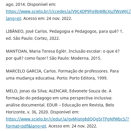
ago. 2014. Disponível em:
https://www.scielo.br/j/ccedes/a/V9C4DP9Fq9bWBcXszfWsWJC/
lang=pt
. Acesso em: 24 nov. 2022.
LIBÂNEO, José Carlos. Pedagogia e Pedagogos, para quê? 1.
ed. São Paulo: Cortez, 2022.
MANTOAN, Maria Teresa Eglér. Inclusão escolar: o que é?
por quê? como fazer? São Paulo: Moderna. 2015.
MARCELO GARCIA, Carlos. Formação de professores. Para
uma mudança educativa. Porto: Porto Editora, 1999.
MELO, Jonas da Silva; ALENCAR, Edvonete Souza de. A
formação do pedagogo em uma perspectiva inclusiva:
análise documental. EDUR – Educação em Revista, Belo
Horizonte, v. 36, 2020. Disponível em:
https://www.scielo.br/j/edur/a/gvMjqtg8dQQg5rTFgNfWbcS/?
format=pdf&lang=pt
. Acesso em: 24 nov. 2022.