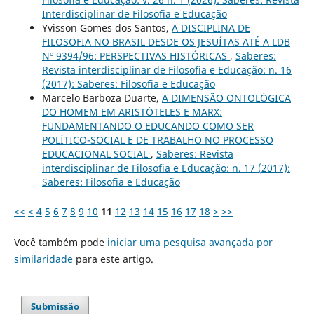
Interdisciplinar de Filosofia e Educação
Yvisson Gomes dos Santos,
A DISCIPLINA DE
FILOSOFIA NO BRASIL DESDE OS JESUÍTAS ATÉ A LDB
Nº 9394/96: PERSPECTIVAS HISTÓRICAS
,
Saberes:
Revista interdisciplinar de Filosofia e Educação: n. 16
(2017): Saberes: Filosofia e Educação
Marcelo Barboza Duarte,
A DIMENSÃO ONTOLÓGICA
DO HOMEM EM ARISTÓTELES E MARX:
FUNDAMENTANDO O EDUCANDO COMO SER
POLÍTICO-SOCIAL E DE TRABALHO NO PROCESSO
EDUCACIONAL SOCIAL
,
Saberes: Revista
interdisciplinar de Filosofia e Educação: n. 17 (2017):
Saberes: Filosofia e Educação
<<
<
4
5
6
7
8
9
10
11
12
13
14
15
16
17
18
>
>>
Você também pode
iniciar uma pesquisa avançada por
similaridade
para este artigo.
Submissão