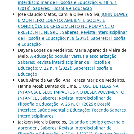
interdisciplinar de Filosofia e Educação: v. 18 n. 1
(2018): Saberes: Filosofia e Educação
José Claudio Matos, Camila Oliveira Silva,
JOHN DEWEY
E MONTEIRO LOBATO: AMBIENTE SOCIAL E
CONDIÇÕES DE CRESCIMENTO NO ROMANCE O
PRESIDENTE NEGRO
,
Saberes: Revista interdisciplinar
de Filosofia e Educação: n. 8 (2013): Saberes: Filosofia
e Educação
Dayane Lopes de Medeiros, Maria Aparecida Vieira de
Melo,
A educação popular versus a escolarização
,
Saberes: Revista interdisciplinar de Filosofia e
Educação: v. 22 n. 1 (2022): Saberes: Filosofia e
Educação
Cauê Almeida Galvão, Ana Tereza Mariz de Medeiros,
Hanna Moab Dantas de Lima,
O USO DE TELAS NA
INFÂNCIA E SEUS IMPACTOS NO DESENVOLVIMENTO
INFANTIL
,
Saberes: Revista interdisciplinar de
Filosofia e Educação: v. 25 n. 01 (2025): Dossiê
Interface Saúde Mental e Educação: Tecendo Saberes
Interdisciplinares
Jackson Morais Barcelos,
Quando o código governa o
aprender
,
Saberes: Revista interdisciplinar de
Filosofia e Educação: v. 26 n. 1 (2026): Saberes: Revista