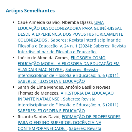
Artigos Semelhantes
Cauê Almeida Galvão, Nbemba Djassi,
UMA
EDUCAÇÃO DESCOLONIZADORA PARA GUINÉ-BISSAU
DESDE A EXPERIÊNCIA DOS POVOS HISTORICAMENTE
COLONIZADOS
,
Saberes: Revista interdisciplinar de
Filosofia e Educação: v. 24 n. 1 (2024): Saberes: Revista
Interdisciplinar de Filosofia e Educação.
Laécio de Almeida Gomes,
FILOSOFIA COMO
EDUCAÇÃO MORAL: A FILOSOFIA DA EDUCAÇÃO EM
ALASDAIR MACINTYRE
,
Saberes: Revista
interdisciplinar de Filosofia e Educação: n. 6 (2011):
SABERES: FILOSOFIA E EDUCAÇÃO
Sarah de Lima Mendes, Antônio Basílio Novaes
Thomaz de Menezes,
A HISTÓRIA DA EDUCAÇÃO
INFANTE NATALENSE
,
Saberes: Revista
interdisciplinar de Filosofia e Educação: n. 6 (2011):
SABERES: FILOSOFIA E EDUCAÇÃO
Ricardo Santos David,
FORMAÇÃO DE PROFESSORES
PARA O ENSINO SUPERIOR: DOCÊNCIA NA
CONTEMPORANEIDADE.
,
Saberes: Revista