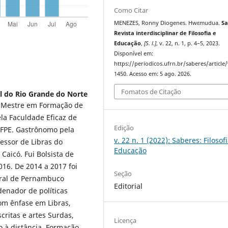
Como Citar
MENEZES, Ronny Diogenes. Hwɛmudua.
Sa
Revista interdisciplinar de Filosofia e
Educação
,
[S. l.]
, v. 22, n. 1, p. 4–5, 2023.
Disponível em:
https://periodicos.ufrn.br/saberes/article
1450. Acesso em: 5 ago. 2026.
Fomatos de Citação
l do Rio Grande do Norte
 Mestre em Formação de
ela Faculdade Eficaz de
Edição
UFPE. Gastrônomo pela
v. 22 n. 1 (2022): Saberes: Filosof
essor de Libras do
Educação
aicó. Fui Bolsista de
016. De 2014 a 2017 foi
Seção
deral de Pernambuco
Editorial
nador de políticas
com ênfase em Libras,
ritas e artes Surdas,
Licença
o à distância, Formação