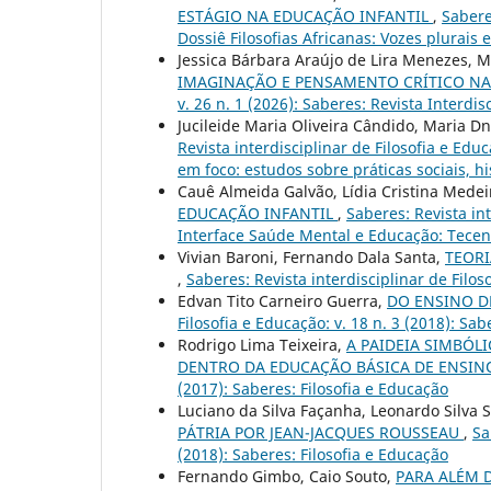
ESTÁGIO NA EDUCAÇÃO INFANTIL
,
Saberes
Dossiê Filosofias Africanas: Vozes plurais 
Jessica Bárbara Araújo de Lira Menezes, Ma
IMAGINAÇÃO E PENSAMENTO CRÍTICO NA
v. 26 n. 1 (2026): Saberes: Revista Interdis
Jucileide Maria Oliveira Cândido, Maria Dn
Revista interdisciplinar de Filosofia e Edu
em foco: estudos sobre práticas sociais, h
Cauê Almeida Galvão, Lídia Cristina Medeir
EDUCAÇÃO INFANTIL
,
Saberes: Revista int
Interface Saúde Mental e Educação: Tecen
Vivian Baroni, Fernando Dala Santa,
TEORI
,
Saberes: Revista interdisciplinar de Filos
Edvan Tito Carneiro Guerra,
DO ENSINO D
Filosofia e Educação: v. 18 n. 3 (2018): Sab
Rodrigo Lima Teixeira,
A PAIDEIA SIMBÓ
DENTRO DA EDUCAÇÃO BÁSICA DE ENSI
(2017): Saberes: Filosofia e Educação
Luciano da Silva Façanha, Leonardo Silva 
PÁTRIA POR JEAN-JACQUES ROUSSEAU
,
Sa
(2018): Saberes: Filosofia e Educação
Fernando Gimbo, Caio Souto,
PARA ALÉM 