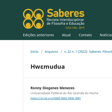
Edições anteriores
Atual
Contato
Notícia
Início
/
Arquivos
/
v. 22 n. 1 (2022): Saberes: Filos
Hwɛmudua
Ronny Diogenes Menezes
Universidade Federal do Rio Grande do Norte
https://orcid.org/0000-0002-0936-3081