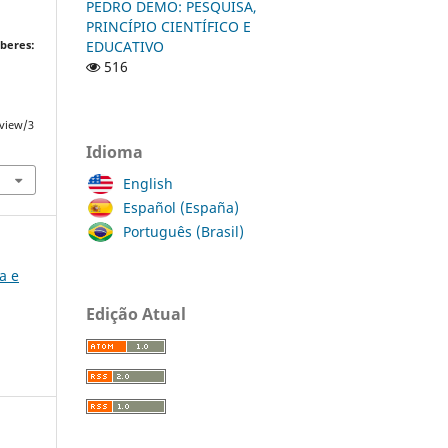
PEDRO DEMO: PESQUISA,
PRINCÍPIO CIENTÍFICO E
EDUCATIVO
beres:
516
/view/3
Idioma
English
Español (España)
Português (Brasil)
ia e
Edição Atual