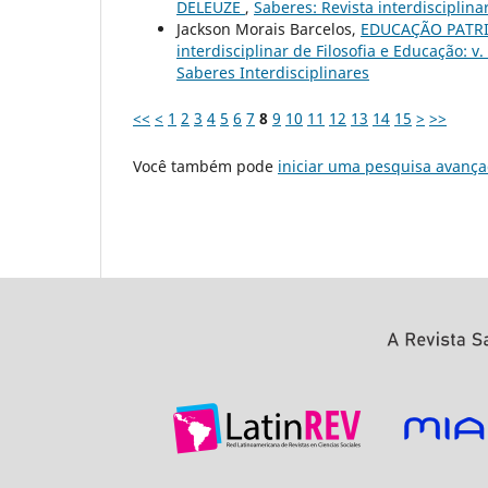
DELEUZE
,
Saberes: Revista interdisciplina
Jackson Morais Barcelos,
EDUCAÇÃO PATR
interdisciplinar de Filosofia e Educação: 
Saberes Interdisciplinares
<<
<
1
2
3
4
5
6
7
8
9
10
11
12
13
14
15
>
>>
Você também pode
iniciar uma pesquisa avança