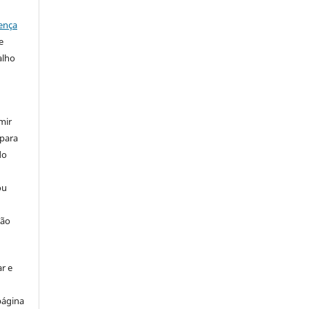
ença
e
alho
mir
 para
do
ou
ção
r e
página