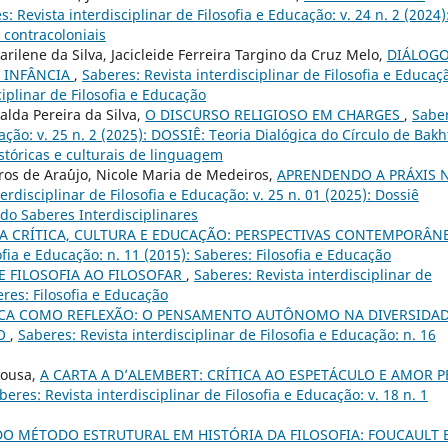
: Revista interdisciplinar de Filosofia e Educação: v. 24 n. 2 (2024)
e contracoloniais
rilene da Silva, Jacicleide Ferreira Targino da Cruz Melo,
DIÁLOGO
 INFÂNCIA
,
Saberes: Revista interdisciplinar de Filosofia e Educaç
ciplinar de Filosofia e Educação
alda Pereira da Silva,
O DISCURSO RELIGIOSO EM CHARGES
,
Sabe
cação: v. 25 n. 2 (2025): DOSSIÊ: Teoria Dialógica do Círculo de Bakh
istóricas e culturais de linguagem
os de Ara´´ujo, Nicole Maria de Medeiros,
APRENDENDO A PRÁXIS 
erdisciplinar de Filosofia e Educação: v. 25 n. 01 (2025): Dossiê
do Saberes Interdisciplinares
A CRÍTICA, CULTURA E EDUCAÇÃO: PERSPECTIVAS CONTEMPORÂN
ofia e Educação: n. 11 (2015): Saberes: Filosofia e Educação
E FILOSOFIA AO FILOSOFAR
,
Saberes: Revista interdisciplinar de
eres: Filosofia e Educação
LICA COMO REFLEXÃO: O PENSAMENTO AUTÔNOMO NA DIVERSIDA
NO
,
Saberes: Revista interdisciplinar de Filosofia e Educação: n. 16
Sousa,
A CARTA A D’ALEMBERT: CRÍTICA AO ESPETÁCULO E AMOR P
beres: Revista interdisciplinar de Filosofia e Educação: v. 18 n. 1
DO MÉTODO ESTRUTURAL EM HISTÓRIA DA FILOSOFIA: FOUCAULT 