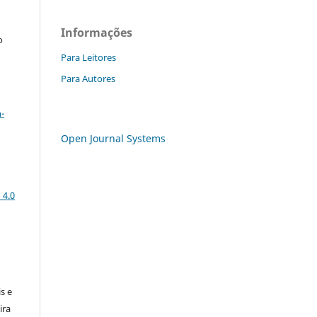
Informações
o
Para Leitores
Para Autores
a
-
Open Journal Systems
 4.0
:
s e
ira