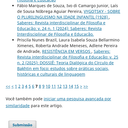
Fábio Marques de Souza, Ivo di Camargo Junior, Laís
de Sousa Nóbrega Aguiar Pereira,
VYGOTSKY - SOBRE
O PLURILINGUISMO NA IDADE INFANTIL (1928)
,
Saberes: Revista interdisciplinar de Filosofia e
Educação: v. 24 n. 1 (2024): Saberes: Revista
Interdisciplinar de Filosofia e Educação.
Priscila Nunes Brazil, Laura Isabela Souza Bellarmino
Ximenes, Roberta Andrade Meneses, Adlene Pereira
de Andrade,
RESISTÊNCIA EM VERSOS
,
Saberes:
Revista interdisciplinar de Filosofia e Educação: v. 25
n. 2 (2025): DOSSIÊ: Teoria Dialógica do Círculo de
Bakhtin em foco: estudos sobre práticas sociais,
históricas e culturais de linguagem
<<
<
1
2
3
4
5
6
7
8
9
10
11
12
13
14
15
>
>>
Você também pode
iniciar uma pesquisa avançada por
similaridade
para este artigo.
Submissão