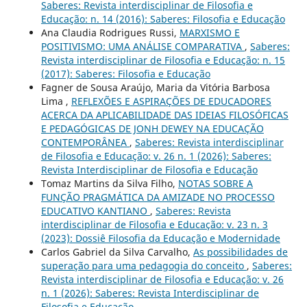
Saberes: Revista interdisciplinar de Filosofia e
Educação: n. 14 (2016): Saberes: Filosofia e Educação
Ana Claudia Rodrigues Russi,
MARXISMO E
POSITIVISMO: UMA ANÁLISE COMPARATIVA
,
Saberes:
Revista interdisciplinar de Filosofia e Educação: n. 15
(2017): Saberes: Filosofia e Educação
Fagner de Sousa Araújo, Maria da Vitória Barbosa
Lima ,
REFLEXÕES E ASPIRAÇÕES DE EDUCADORES
ACERCA DA APLICABILIDADE DAS IDEIAS FILOSÓFICAS
E PEDAGÓGICAS DE JONH DEWEY NA EDUCAÇÃO
CONTEMPORÂNEA
,
Saberes: Revista interdisciplinar
de Filosofia e Educação: v. 26 n. 1 (2026): Saberes:
Revista Interdisciplinar de Filosofia e Educação
Tomaz Martins da Silva Filho,
NOTAS SOBRE A
FUNÇÃO PRAGMÁTICA DA AMIZADE NO PROCESSO
EDUCATIVO KANTIANO
,
Saberes: Revista
interdisciplinar de Filosofia e Educação: v. 23 n. 3
(2023): Dossiê Filosofia da Educação e Modernidade
Carlos Gabriel da Silva Carvalho,
As possibilidades de
superação para uma pedagogia do conceito
,
Saberes:
Revista interdisciplinar de Filosofia e Educação: v. 26
n. 1 (2026): Saberes: Revista Interdisciplinar de
Filosofia e Educação