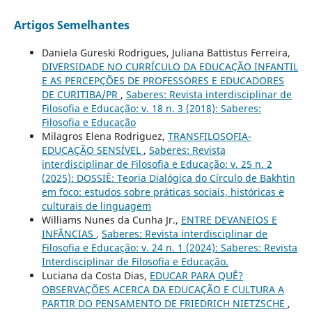
Artigos Semelhantes
Daniela Gureski Rodrigues, Juliana Battistus Ferreira,
DIVERSIDADE NO CURRÍCULO DA EDUCAÇÃO INFANTIL
E AS PERCEPÇÕES DE PROFESSORES E EDUCADORES
DE CURITIBA/PR
,
Saberes: Revista interdisciplinar de
Filosofia e Educação: v. 18 n. 3 (2018): Saberes:
Filosofia e Educação
Milagros Elena Rodriguez,
TRANSFILOSOFIA-
EDUCAÇÃO SENSÍVEL
,
Saberes: Revista
interdisciplinar de Filosofia e Educação: v. 25 n. 2
(2025): DOSSIÊ: Teoria Dialógica do Círculo de Bakhtin
em foco: estudos sobre práticas sociais, históricas e
culturais de linguagem
Williams Nunes da Cunha Jr.,
ENTRE DEVANEIOS E
INFÂNCIAS
,
Saberes: Revista interdisciplinar de
Filosofia e Educação: v. 24 n. 1 (2024): Saberes: Revista
Interdisciplinar de Filosofia e Educação.
Luciana da Costa Dias,
EDUCAR PARA QUÊ?
OBSERVAÇÕES ACERCA DA EDUCAÇÃO E CULTURA A
PARTIR DO PENSAMENTO DE FRIEDRICH NIETZSCHE
,