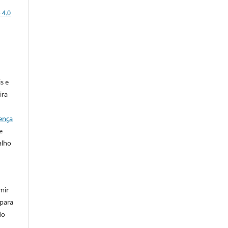
 4.0
:
s e
ira
ença
e
alho
mir
 para
do