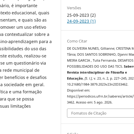
nário, é importante
Versões
texto educacional, quais
25-09-2023 (2)
esentam, e quais são as
24-09-2023 (1)
promover um uso efetivo
va contextualizar sobre a
Como Citar
nsino-aprendizagem para a
ssibilidades do uso das
DE OLIVEIRA NUNES, Gillianne; CRISTINA M
Tânia; DOS SANTOS SOBRINHO, Djanni Mar
ste estudo, realizou-se
MEIRA GARCIA , Tulia Fernanda. DESAFIOS
-se um questionário via
POSSIBILIDADES DO USO DAS TICS.
Saber
a rede municipal de
Revista interdisciplinar de Filosofia e
r benefícios e desafios
Educação
,
[S. l.]
, v. 23, n. 2, p. 227–245, 20
 a sociedade em geral.
10.21680/1984-3879.2023v23n2ID33462.
Disponível em:
rítica e uma formação
https://periodicos.ufrn.br/saberes/article
ara que se possa
3462. Acesso em: 5 ago. 2026.
 suas limitações
Fomatos de Citação