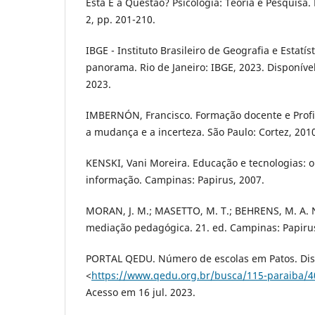
Esta É a Questão? Psicologia: Teoria e Pesquisa. 
2, pp. 201-210.
IBGE - Instituto Brasileiro de Geografia e Estatíst
panorama. Rio de Janeiro: IBGE, 2023. Disponível
2023.
IMBERNÓN, Francisco. Formação docente e Profi
a mudança e a incerteza. São Paulo: Cortez, 201
KENSKI, Vani Moreira. Educação e tecnologias: o
informação. Campinas: Papirus, 2007.
MORAN, J. M.; MASETTO, M. T.; BEHRENS, M. A. 
mediação pedagógica. 21. ed. Campinas: Papirus
PORTAL QEDU. Número de escolas em Patos. Dis
<
https://www.qedu.org.br/busca/115-paraiba/
Acesso em 16 jul. 2023.