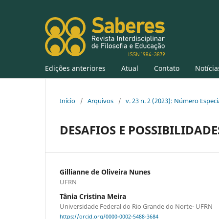
Edições anteriores
Atual
Contato
Notícia
Início
/
Arquivos
/
v. 23 n. 2 (2023): Número Especi
DESAFIOS E POSSIBILIDADE
Gillianne de Oliveira Nunes
UFRN
Tânia Cristina Meira
Universidade Federal do Rio Grande do Norte- UFRN
https://orcid.org/0000-0002-5488-3684