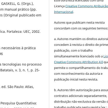
Este obra está licenciado com uma
; GASKELL, G. (Orgs.),
Licença
Creative Commons Atribuição
um manual prático (pp.
Internacional
.
zes (Original publicado em
Autores que publicam nesta revista
concordam com os seguintes termos
ica. Fortaleza: UEC, 2002.
a. Autores mantém os direitos autorai
concedem à revista o direito de prime
 necessários à prática
publicação, com o trabalho
96
simultaneamente licenciado sob a
Lic
Creative Commons Attribution 4.0
qu
s tecnologias no processo
permite o compartilhamento do trab
atais, v. 3, n. 1, p. 25-
com reconhecimento da autoria e
publicação inicial nesta revista.
 ed. São Paulo: Atlas,
b. Autores têm autorização para assu
contratos adicionais separadamente,
distribuição não-exclusiva da versão 
Pesquisa Quantitativa:
trabalho publicada nesta revista (ex.: