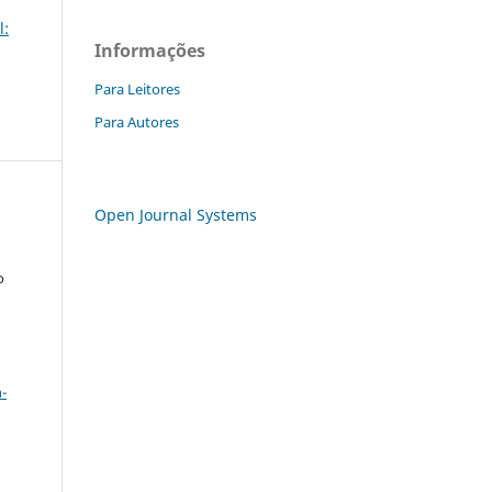
l:
Informações
Para Leitores
Para Autores
Open Journal Systems
o
a
-