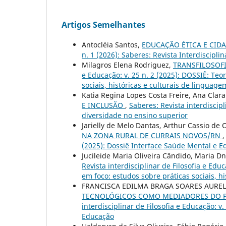
Artigos Semelhantes
Antocléia Santos,
EDUCAÇÃO ÉTICA E CID
n. 1 (2026): Saberes: Revista Interdiscipli
Milagros Elena Rodriguez,
TRANSFILOSOF
e Educação: v. 25 n. 2 (2025): DOSSIÊ: Teo
sociais, históricas e culturais de linguage
Katia Regina Lopes Costa Freire, Ana Clar
E INCLUSÃO
,
Saberes: Revista interdiscipl
diversidade no ensino superior
Jarielly de Melo Dantas, Arthur Cassio de O
NA ZONA RURAL DE CURRAIS NOVOS/RN
(2025): Dossiê Interface Saúde Mental e E
Jucileide Maria Oliveira Cândido, Maria Dn
Revista interdisciplinar de Filosofia e Edu
em foco: estudos sobre práticas sociais, h
FRANCISCA EDILMA BRAGA SOARES AUREL
TECNOLÓGICOS COMO MEDIADORES DO P
interdisciplinar de Filosofia e Educação: v.
Educação