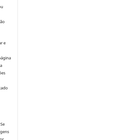
ou
ção
r e
página
ta
ões
icado
 Se
agens
por