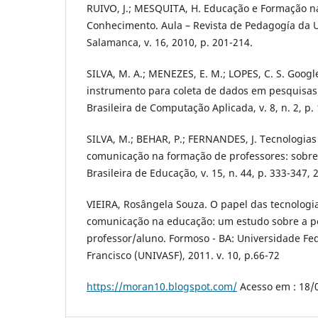
RUIVO, J.; MESQUITA, H. Educação e Formação n
Conhecimento. Aula – Revista de Pedagogía da 
Salamanca, v. 16, 2010, p. 201-214.
SILVA, M. A.; MENEZES, E. M.; LOPES, C. S. Goog
instrumento para coleta de dados em pesquisas c
Brasileira de Computação Aplicada, v. 8, n. 2, p.
SILVA, M.; BEHAR, P.; FERNANDES, J. Tecnologia
comunicação na formação de professores: sobre 
Brasileira de Educação, v. 15, n. 44, p. 333-347, 
VIEIRA, Rosângela Souza. O papel das tecnologi
comunicação na educação: um estudo sobre a p
professor/aluno. Formoso - BA: Universidade Fed
Francisco (UNIVASF), 2011. v. 10, p.66-72
https://moran10.blogspot.com/
Acesso em : 18/