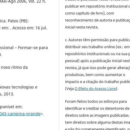
Mai-Ago 2006, Vol. 22 n.
publicar em repositório institucional 
como capítulo de livro), com
reconhecimento de autoria e publica
ica. Patos (PB):
inicial nesta revista.
 em: . Acesso em: 16 jul.
c. Autores têm permissão para publica
distribuir seu trabalho online (ex.: em
ssional – Formar-se para
repositórios institucionais ou na sua 
0.
pessoal) após a publicação inicial nes
 novo ritmo da
revista, já que isso pode gerar alteraç
produtivas, bem como aumentar o
impacto e a citação do trabalho publ
Novas tecnologias e
(Veja
O Efeito do Acesso Livre
).
, 2013.
Foram feitos todos os esforços para
ponível em:
identificar e creditar os detentores de
4043-campina-grande
>.
direitos sobre as imagens publicadas.
tem direitos sobre alguma destas im
e não foi corretamente identificado, 