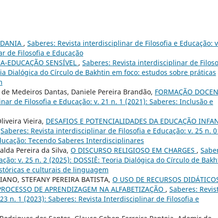
ADANIA
,
Saberes: Revista interdisciplinar de Filosofia e Educação: v
nar de Filosofia e Educação
IA-EDUCAÇÃO SENSÍVEL
,
Saberes: Revista interdisciplinar de Filoso
ria Dialógica do Círculo de Bakhtin em foco: estudos sobre práticas
m
a de Medeiros Dantas, Daniele Pereira Brandão,
FORMAÇÃO DOCEN
inar de Filosofia e Educação: v. 21 n. 1 (2021): Saberes: Inclusão e
liveira Vieira,
DESAFIOS E POTENCIALIDADES DA EDUCAÇÃO INFAN
,
Saberes: Revista interdisciplinar de Filosofia e Educação: v. 25 n. 0
ducação: Tecendo Saberes Interdisciplinares
alda Pereira da Silva,
O DISCURSO RELIGIOSO EM CHARGES
,
Sabe
cação: v. 25 n. 2 (2025): DOSSIÊ: Teoria Dialógica do Círculo de Bakh
istóricas e culturais de linguagem
IANO, STEFANY PEREIRA BATISTA,
O USO DE RECURSOS DIDÁTICOS
ROCESSO DE APRENDIZAGEM NA ALFABETIZAÇÃO
,
Saberes: Revis
 23 n. 1 (2023): Saberes: Revista Interdisciplinar de Filosofia e