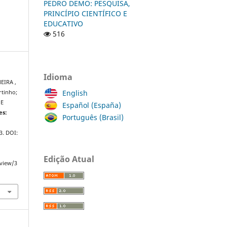
PEDRO DEMO: PESQUISA,
PRINCÍPIO CIENTÍFICO E
EDUCATIVO
516
Idioma
EIRA ,
English
tinho;
 E
Español (España)
es:
Português (Brasil)
23. DOI:
Edição Atual
/view/3