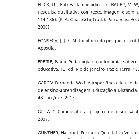
FLICK, U. . Entrevista episódica. In: BAUER, M. W
Pesquisa qualitativa com texto, imagem e som: 
114-136). (P. A. Guareschi,Trad.). Petrópolis: Vo
2000)
FONSECA, J. J. S. Metodologia da pesquisa científ
Apostila.
FREIRE, Paulo. Pedagogia da autonomia: saberes
educativa. 13. ed. Rio de Janeiro: Paz e Terra, 19
GARCIA Fernanda Wolf. A importância do uso da
de ensino-aprendizagem. Educação a Distância, Bat
48, jan./dez. 2013.
GIL, A. C. Como elaborar projetos de pesquisa. 4.
2007.
GÜNTHER, Hartmut. Pesquisa Qualitativa Versus 