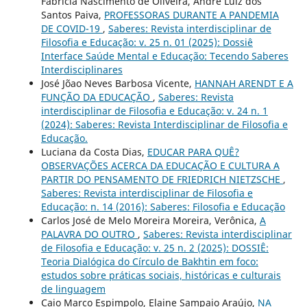
Fabrícia Nascimento de Oliveira, André Luiz dos
Santos Paiva,
PROFESSORAS DURANTE A PANDEMIA
DE COVID-19
,
Saberes: Revista interdisciplinar de
Filosofia e Educação: v. 25 n. 01 (2025): Dossiê
Interface Saúde Mental e Educação: Tecendo Saberes
Interdisciplinares
José Jõao Neves Barbosa Vicente,
HANNAH ARENDT E A
FUNÇÃO DA EDUCAÇÃO
,
Saberes: Revista
interdisciplinar de Filosofia e Educação: v. 24 n. 1
(2024): Saberes: Revista Interdisciplinar de Filosofia e
Educação.
Luciana da Costa Dias,
EDUCAR PARA QUÊ?
OBSERVAÇÕES ACERCA DA EDUCAÇÃO E CULTURA A
PARTIR DO PENSAMENTO DE FRIEDRICH NIETZSCHE
,
Saberes: Revista interdisciplinar de Filosofia e
Educação: n. 14 (2016): Saberes: Filosofia e Educação
Carlos José de Melo Moreira Moreira, Verônica,
A
PALAVRA DO OUTRO
,
Saberes: Revista interdisciplinar
de Filosofia e Educação: v. 25 n. 2 (2025): DOSSIÊ:
Teoria Dialógica do Círculo de Bakhtin em foco:
estudos sobre práticas sociais, históricas e culturais
de linguagem
Caio Marco Espimpolo, Elaine Sampaio Araújo,
NA