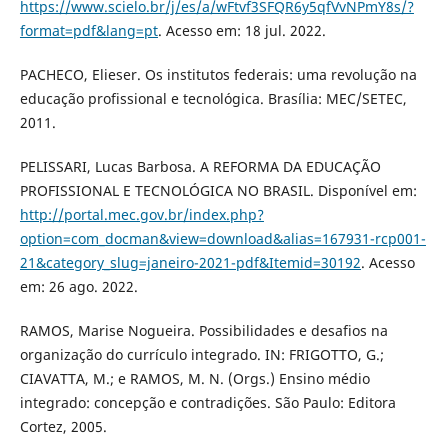
https://www.scielo.br/j/es/a/wFtvf3SFQR6y5qfVvNPmY8s/?
format=pdf&lang=pt
. Acesso em: 18 jul. 2022.
PACHECO, Elieser. Os institutos federais: uma revolução na
educação profissional e tecnológica. Brasília: MEC/SETEC,
2011.
PELISSARI, Lucas Barbosa. A REFORMA DA EDUCAÇÃO
PROFISSIONAL E TECNOLÓGICA NO BRASIL. Disponível em:
http://portal.mec.gov.br/index.php?
option=com_docman&view=download&alias=167931-rcp001-
21&category_slug=janeiro-2021-pdf&Itemid=30192
. Acesso
em: 26 ago. 2022.
RAMOS, Marise Nogueira. Possibilidades e desafios na
organização do currículo integrado. IN: FRIGOTTO, G.;
CIAVATTA, M.; e RAMOS, M. N. (Orgs.) Ensino médio
integrado: concepção e contradições. São Paulo: Editora
Cortez, 2005.