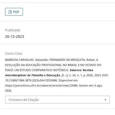
PDF
Publicado
26-12-2023
Como Citar
BARBOSA CARVALHO, Sebastião; FERNANDES DE MESQUITA, Rafael. A
EVOLUÇÃO DA EDUCAÇÃO PROFISSIONAL NO BRASIL E NO ESTADO DO
PIAUÍ: UM ESTUDO COMPARATIVO HISTÓRICO.
Saberes: Revista
interdisciplinar de Filosofia e Educação
,
[S. l.]
, v. 24, n. 1, p. EE02, 2023. DOI:
10.21680/1984-3879.2023v24n1ID33486. Disponível em:
https://periodicos.ufrn.br/saberes/article/view/33486. Acesso em: 6 ago.
2026.
Fomatos de Citação