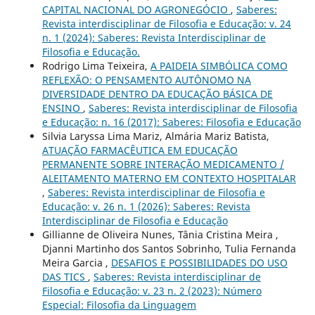
CAPITAL NACIONAL DO AGRONEGÓCIO
,
Saberes:
Revista interdisciplinar de Filosofia e Educação: v. 24
n. 1 (2024): Saberes: Revista Interdisciplinar de
Filosofia e Educação.
Rodrigo Lima Teixeira,
A PAIDEIA SIMBÓLICA COMO
REFLEXÃO: O PENSAMENTO AUTÔNOMO NA
DIVERSIDADE DENTRO DA EDUCAÇÃO BÁSICA DE
ENSINO
,
Saberes: Revista interdisciplinar de Filosofia
e Educação: n. 16 (2017): Saberes: Filosofia e Educação
Silvia Laryssa Lima Mariz, Almária Mariz Batista,
ATUAÇÃO FARMACÊUTICA EM EDUCAÇÃO
PERMANENTE SOBRE INTERAÇÃO MEDICAMENTO /
ALEITAMENTO MATERNO EM CONTEXTO HOSPITALAR
,
Saberes: Revista interdisciplinar de Filosofia e
Educação: v. 26 n. 1 (2026): Saberes: Revista
Interdisciplinar de Filosofia e Educação
Gillianne de Oliveira Nunes, Tânia Cristina Meira ,
Djanni Martinho dos Santos Sobrinho, Tulia Fernanda
Meira Garcia ,
DESAFIOS E POSSIBILIDADES DO USO
DAS TICS
,
Saberes: Revista interdisciplinar de
Filosofia e Educação: v. 23 n. 2 (2023): Número
Especial: Filosofia da Linguagem