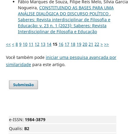
Fábio Marques de Souza, Filipe Reis Melo, Silvia Garcia
Nogueira,
CONSTITUINDO AS BASES PARA UMA
ANÁLISE DIALÓGICA DO DISCURSO POLÍTICO
,
Saberes: Revista interdisciplinar de Filosofia e
Educação: v. 23 n. 1 (2023): Saberes: Revista
Interdisciplinar de Filosofia e Educação
<<
<
8
9
10
11
12
13
14
15
16
17
18
19
20
21
22
>
>>
Você também pode
iniciar uma pesquisa avançada por
similaridade
para este artigo.
Submissão
e-ISSN:
1984-3879
Qualis:
B2