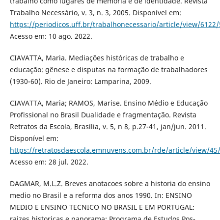
trabalho como lugares de memória e de identidade. Revista
Trabalho Necessário, v. 3, n. 3, 2005. Disponível em:
https://periodicos.uff.br/trabalhonecessario/article/view/6122
Acesso em: 10 ago. 2022.
CIAVATTA, Maria. Mediações históricas de trabalho e
educação: gênese e disputas na formação de trabalhadores
(1930-60). Rio de Janeiro: Lamparina, 2009.
CIAVATTA, Maria; RAMOS, Marise. Ensino Médio e Educação
Profissional no Brasil Dualidade e fragmentação. Revista
Retratos da Escola, Brasília, v. 5, n 8, p.27-41, jan/jun. 2011.
Disponível em:
https://retratosdaescola.emnuvens.com.br/rde/article/view/45
Acesso em: 28 jul. 2022.
DAGMAR, M.L.Z. Breves anotacoes sobre a historia do ensino
medio no Brasil e a reforma dos anos 1990. In: ENSINO
MEDIO E ENSINO TECNICO NO BRASIL E EM PORTUGAL:
raizes historicas e panorama; Programa de Estudos Pos-