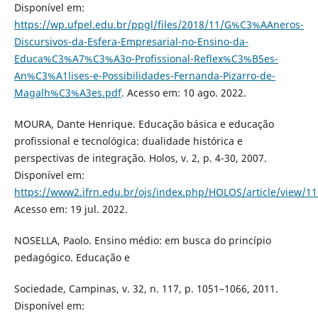
Disponível em:
https://wp.ufpel.edu.br/ppgl/files/2018/11/G%C3%AAneros-
Discursivos-da-Esfera-Empresarial-no-Ensino-da-
Educa%C3%A7%C3%A3o-Profissional-Reflex%C3%B5es-
An%C3%A1lises-e-Possibilidades-Fernanda-Pizarro-de-
Magalh%C3%A3es.pdf
. Acesso em: 10 ago. 2022.
MOURA, Dante Henrique. Educação básica e educação
profissional e tecnológica: dualidade histórica e
perspectivas de integração. Holos, v. 2, p. 4-30, 2007.
Disponível em:
https://www2.ifrn.edu.br/ojs/index.php/HOLOS/article/view/1
Acesso em: 19 jul. 2022.
NOSELLA, Paolo. Ensino médio: em busca do princípio
pedagógico. Educação e
Sociedade, Campinas, v. 32, n. 117, p. 1051–1066, 2011.
Disponível em: