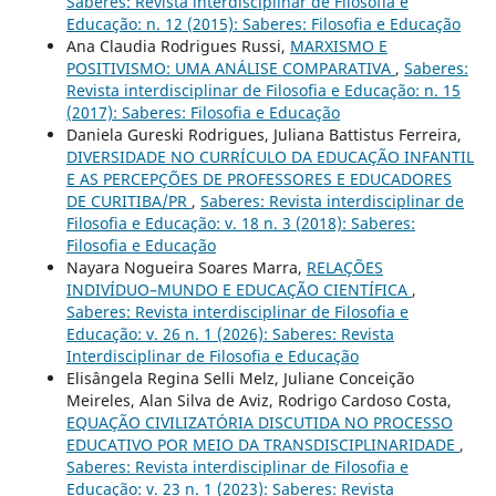
Saberes: Revista interdisciplinar de Filosofia e
Educação: n. 12 (2015): Saberes: Filosofia e Educação
Ana Claudia Rodrigues Russi,
MARXISMO E
POSITIVISMO: UMA ANÁLISE COMPARATIVA
,
Saberes:
Revista interdisciplinar de Filosofia e Educação: n. 15
(2017): Saberes: Filosofia e Educação
Daniela Gureski Rodrigues, Juliana Battistus Ferreira,
DIVERSIDADE NO CURRÍCULO DA EDUCAÇÃO INFANTIL
E AS PERCEPÇÕES DE PROFESSORES E EDUCADORES
DE CURITIBA/PR
,
Saberes: Revista interdisciplinar de
Filosofia e Educação: v. 18 n. 3 (2018): Saberes:
Filosofia e Educação
Nayara Nogueira Soares Marra,
RELAÇÕES
INDIVÍDUO–MUNDO E EDUCAÇÃO CIENTÍFICA
,
Saberes: Revista interdisciplinar de Filosofia e
Educação: v. 26 n. 1 (2026): Saberes: Revista
Interdisciplinar de Filosofia e Educação
Elisângela Regina Selli Melz, Juliane Conceição
Meireles, Alan Silva de Aviz, Rodrigo Cardoso Costa,
EQUAÇÃO CIVILIZATÓRIA DISCUTIDA NO PROCESSO
EDUCATIVO POR MEIO DA TRANSDISCIPLINARIDADE
,
Saberes: Revista interdisciplinar de Filosofia e
Educação: v. 23 n. 1 (2023): Saberes: Revista