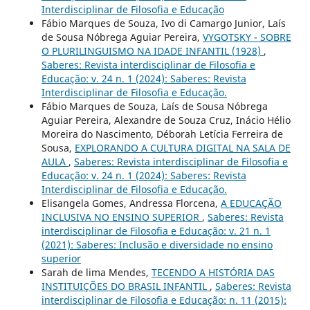
Interdisciplinar de Filosofia e Educação
Fábio Marques de Souza, Ivo di Camargo Junior, Laís
de Sousa Nóbrega Aguiar Pereira,
VYGOTSKY - SOBRE
O PLURILINGUISMO NA IDADE INFANTIL (1928)
,
Saberes: Revista interdisciplinar de Filosofia e
Educação: v. 24 n. 1 (2024): Saberes: Revista
Interdisciplinar de Filosofia e Educação.
Fábio Marques de Souza, Laís de Sousa Nóbrega
Aguiar Pereira, Alexandre de Souza Cruz, Inácio Hélio
Moreira do Nascimento, Déborah Letícia Ferreira de
Sousa,
EXPLORANDO A CULTURA DIGITAL NA SALA DE
AULA
,
Saberes: Revista interdisciplinar de Filosofia e
Educação: v. 24 n. 1 (2024): Saberes: Revista
Interdisciplinar de Filosofia e Educação.
Elisangela Gomes, Andressa Florcena,
A EDUCAÇÃO
INCLUSIVA NO ENSINO SUPERIOR
,
Saberes: Revista
interdisciplinar de Filosofia e Educação: v. 21 n. 1
(2021): Saberes: Inclusão e diversidade no ensino
superior
Sarah de lima Mendes,
TECENDO A HISTÓRIA DAS
INSTITUIÇÕES DO BRASIL INFANTIL
,
Saberes: Revista
interdisciplinar de Filosofia e Educação: n. 11 (2015):