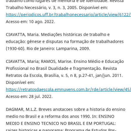
trabalho como lugares de memória e de identidade. Revista
Trabalho Necessário, v. 3, n. 3, 2005. Disponível em:
https://periodicos.uff.br/trabalhonecessario/article/view/6122
Acesso em: 10 ago. 2022.
CIAVATTA, Maria. Mediações históricas de trabalho e
educação: gênese e disputas na formação de trabalhadores
(1930-60). Rio de Janeiro: Lamparina, 2009.
CIAVATTA, Maria; RAMOS, Marise. Ensino Médio e Educação
Profissional no Brasil Dualidade e fragmentação. Revista
Retratos da Escola, Brasília, v. 5, n 8, p.27-41, jan/jun. 2011.
Disponível em:
https://retratosdaescola.emnuvens.com.br/rde/article/view/45
Acesso em: 28 jul. 2022.
DAGMAR, M.L.Z. Breves anotacoes sobre a historia do ensino
medio no Brasil e a reforma dos anos 1990. In: ENSINO
MEDIO E ENSINO TECNICO NO BRASIL E EM PORTUGAL:
raizes historicas e panorama; Programa de Estudos Pos-