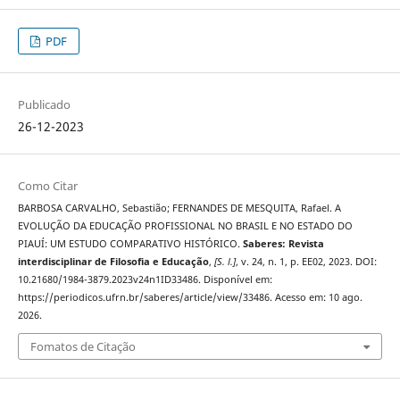
PDF
Publicado
26-12-2023
Como Citar
BARBOSA CARVALHO, Sebastião; FERNANDES DE MESQUITA, Rafael. A
EVOLUÇÃO DA EDUCAÇÃO PROFISSIONAL NO BRASIL E NO ESTADO DO
PIAUÍ: UM ESTUDO COMPARATIVO HISTÓRICO.
Saberes: Revista
interdisciplinar de Filosofia e Educação
,
[S. l.]
, v. 24, n. 1, p. EE02, 2023. DOI:
10.21680/1984-3879.2023v24n1ID33486. Disponível em:
https://periodicos.ufrn.br/saberes/article/view/33486. Acesso em: 10 ago.
2026.
Fomatos de Citação