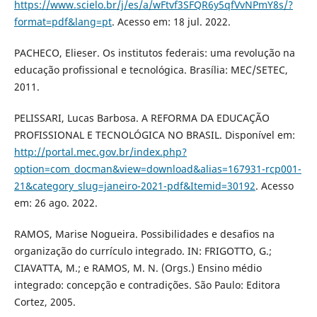
https://www.scielo.br/j/es/a/wFtvf3SFQR6y5qfVvNPmY8s/?
format=pdf&lang=pt
. Acesso em: 18 jul. 2022.
PACHECO, Elieser. Os institutos federais: uma revolução na
educação profissional e tecnológica. Brasília: MEC/SETEC,
2011.
PELISSARI, Lucas Barbosa. A REFORMA DA EDUCAÇÃO
PROFISSIONAL E TECNOLÓGICA NO BRASIL. Disponível em:
http://portal.mec.gov.br/index.php?
option=com_docman&view=download&alias=167931-rcp001-
21&category_slug=janeiro-2021-pdf&Itemid=30192
. Acesso
em: 26 ago. 2022.
RAMOS, Marise Nogueira. Possibilidades e desafios na
organização do currículo integrado. IN: FRIGOTTO, G.;
CIAVATTA, M.; e RAMOS, M. N. (Orgs.) Ensino médio
integrado: concepção e contradições. São Paulo: Editora
Cortez, 2005.