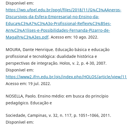
Disponível em:
https://wp.ufpel.edu.br/ppgl/files/2018/11/G%C3%AAneros-
Discursivos-da-Esfera-Empresarial-no-Ensino-da-
Educa%C3%A7%C3%A3o-Profissional-Reflex%C3%B5es-
An%C3%A1lises-e-Possibilidades-Fernanda-Pizarro-de-
Magalh%C3%A3es.pdf
. Acesso em: 10 ago. 2022.
MOURA, Dante Henrique. Educação básica e educação
profissional e tecnológica: dualidade histórica e
perspectivas de integração. Holos, v. 2, p. 4-30, 2007.
Disponível em:
https://www2.ifrn.edu.br/ojs/index.php/HOLOS/article/view/1
Acesso em: 19 jul. 2022.
NOSELLA, Paolo. Ensino médio: em busca do princípio
pedagógico. Educação e
Sociedade, Campinas, v. 32, n. 117, p. 1051–1066, 2011.
Disponível em: